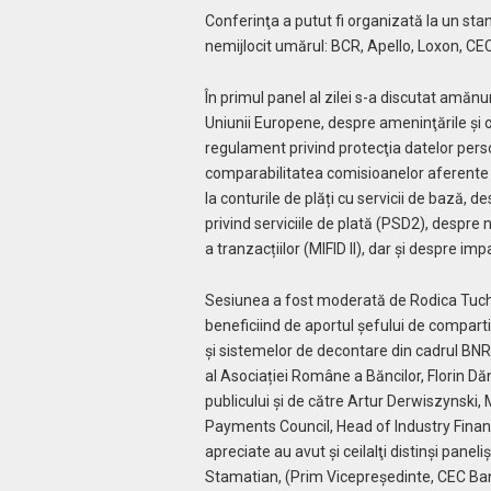
Conferinţa a putut fi organizată la un stan
nemijlocit umărul: BCR, Apello, Loxon, CE
În primul panel al zilei s-a discutat amăn
Uniunii Europene, despre ameninţările și o
regulament privind protecţia datelor pers
comparabilitatea comisioanelor aferente co
la conturile de plăți cu servicii de bază, 
privind serviciile de plată (PSD2), despre 
a tranzacțiilor (MIFID II), dar şi despre imp
Sesiunea a fost moderată de Rodica Tuchil
beneficiind de aportul şefului de compart
și sistemelor de decontare din cadrul BNR
al Asociației Române a Băncilor, Florin Dă
publicului şi de către Artur Derwiszyn
Payments Council, Head of Industry Financ
apreciate au avut şi ceilalţi distinşi pane
Stamatian, (Prim Vicepreședinte, CEC Ban