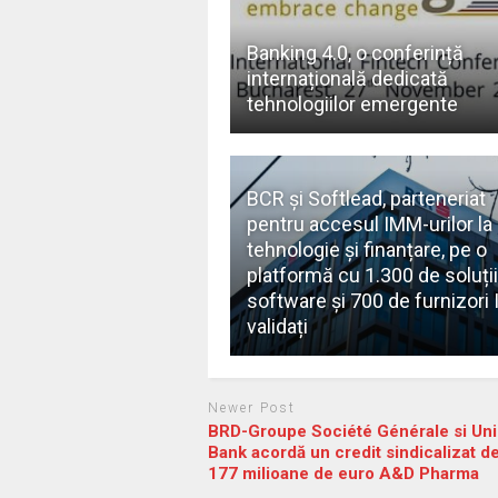
Banking 4.0, o conferință
internațională dedicată
tehnologiilor emergente
BCR și Softlead, parteneriat
pentru accesul IMM-urilor la
tehnologie și finanțare, pe o
platformă cu 1.300 de soluții
software și 700 de furnizori 
validați
Newer Post
BRD-Groupe Société Générale si Uni
Bank acordă un credit sindicalizat d
177 milioane de euro A&D Pharma