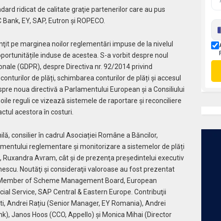
dard ridicat de calitate graţie partenerilor care au pus
C Bank, EY, SAP, Eutron și ROPECO.
unţit pe marginea noilor reglementări impuse de la nivelul
portunitățile induse de acestea. S-a vorbit despre noul
onale (GDPR), despre Directiva nr. 92/2014 privind
nturilor de plăți, schimbarea conturilor de plăți și accesul
despre noua directivă a Parlamentului European și a Consiliului
noile reguli ce vizează sistemele de raportare și reconciliere
actul acestora în costuri.
ă, consilier în cadrul Asociației Române a Băncilor,
imentului reglementare și monitorizare a sistemelor de plăți
, Ruxandra Avram, cât şi de prezenţa președintelui executiv
nescu. Noutăţi şi consideraţii valoroase au fost prezentat
ski, Member of Scheme Management Board, European
ial Service, SAP Central & Eastern Europe. Contribuţii
lişti, Andrei Rațiu (Senior Manager, EY Romania), Andrei
k), Janos Hoos (CCO, Appello) şi Monica Mihai (Director