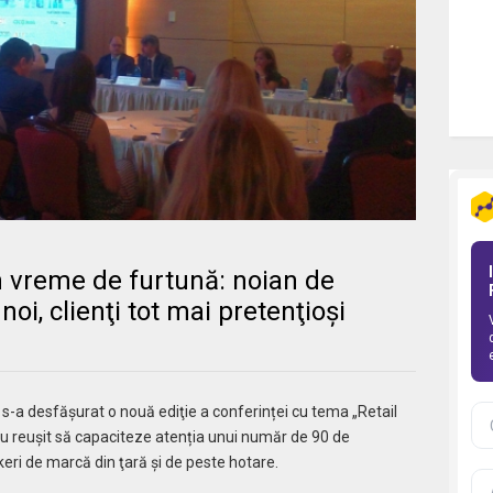
n vreme de furtună: noian de
noi, clienţi tot mai pretenţioşi
, s-a desfăşurat o nouă ediţie a conferinței cu tema „Retail
 au reușit să capaciteze atenția unui număr de 90 de
keri de marcă din ţară şi de peste hotare.