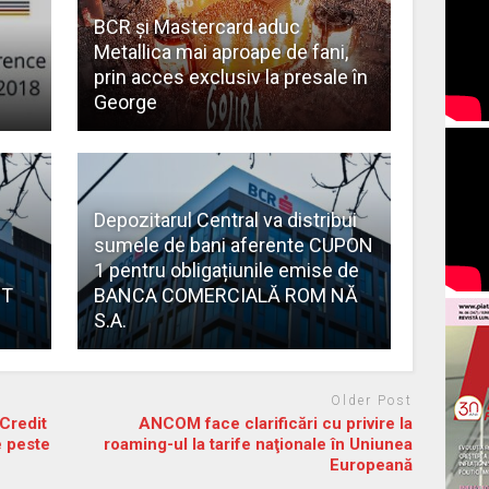
BCR și Mastercard aduc
Metallica mai aproape de fani,
prin acces exclusiv la presale în
George
Depozitarul Central va distribui
sumele de bani aferente CUPON
1 pentru obligațiunile emise de
IT
BANCA COMERCIALĂ ROM NĂ
S.A.
Older Post
Credit
ANCOM face clarificări cu privire la
e peste
roaming-ul la tarife naţionale în Uniunea
Europeană