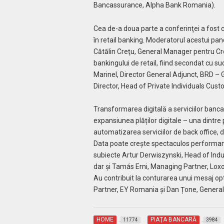
Bancassurance, Alpha Bank Romania).
Cea de-a doua parte a conferinţei a fost c
în retail banking. Moderatorul acestui pa
Cătălin Creţu, General Manager pentru Croaţ
bankingului de retail, fiind secondat cu s
Marinel, Director General Adjunct, BRD –
Director, Head of Private Individuals Cus
Transformarea digitală a serviciilor bancar
expansiunea plăților digitale – una dintre p
automatizarea serviciilor de back office, de
Data poate creşte spectaculos performanţa
subiecte Artur Derwiszynski, Head of Indu
dar şi Tamás Erni, Managing Partner, Loxo
Au contribuit la conturarea unui mesaj opti
Partner, EY Romania şi Dan Țone, Genera
HOME
PIAŢA BANCARĂ
11774
3984