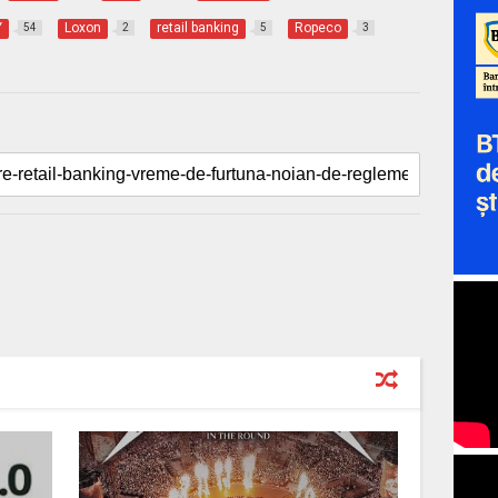
Y
Loxon
retail banking
Ropeco
54
2
5
3