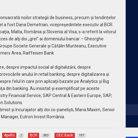
onsacrată noilor strategii de business, precum şi tendințelor
nel a fost Dana Demetrian, vicepreședintele executiv al BCR.
ia, Malta, România şi Slovenia al Visa, s-a referit la viitorul
ucces de alţi doi „grei” ai domeniului bancar – Gheorghe
 Groupe Societe Generale şi Cătălin Munteanu, Executive
tomers Area, Raiffeisen Bank.
e, despre impactul social al digitalizării, despre
rovocările anului în retail banking, despre digitalizarea și
spre felul în care prin aplicaţii bazate pe Analytics şi Big
 din banking. Au insistat şi exemplificat pe aceste
stry Financial Service, SAP Central & Eastern Europe, SAP,
n Solutions.
mist şi încurajator alţi doi co-panelişti, Maria Maxim, Senior
l Manager, Eutron Invest România.
Apello
BCR
CEC Bank
2
383
197