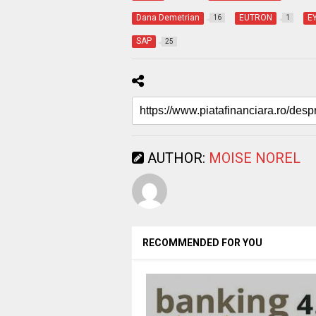
Dana Demetrian
EUTRON
E
16
1
SAP
25
AUTHOR:
MOISE NOREL
RECOMMENDED FOR YOU