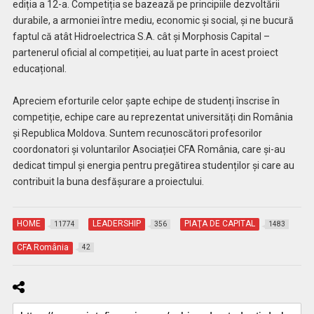
ediția a 12-a. Competiția se bazează pe principiile dezvoltării
durabile, a armoniei între mediu, economic și social, și ne bucură
faptul că atât Hidroelectrica S.A. cât și Morphosis Capital –
partenerul oficial al competiției, au luat parte în acest proiect
educațional.
Apreciem eforturile celor șapte echipe de studenți înscrise în
competiție, echipe care au reprezentat universități din România
și Republica Moldova. Suntem recunoscători profesorilor
coordonatori și voluntarilor Asociației CFA România, care și-au
dedicat timpul și energia pentru pregătirea studenților și care au
contribuit la buna desfășurare a proiectului.
HOME
LEADERSHIP
PIAŢA DE CAPITAL
11774
356
1483
CFA România
42