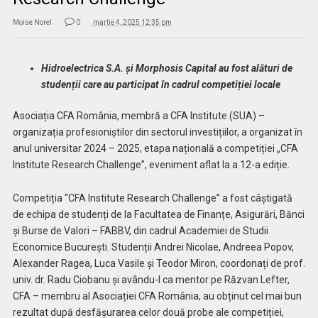
Moise Norel
0
martie 4, 2025 12:35 pm
Hidroelectrica S.A. și Morphosis Capital au fost alături de
studenții care au participat în cadrul competiției locale
Asociația CFA România, membră a CFA Institute (SUA) –
organizația profesioniștilor din sectorul investițiilor, a organizat în
anul universitar 2024 – 2025, etapa națională a competiției „CFA
Institute Research Challenge”, eveniment aflat la a 12-a ediție.
Competiția “CFA Institute Research Challenge” a fost câștigată
de echipa de studenți de la Facultatea de Finanțe, Asigurări, Bănci
și Burse de Valori – FABBV, din cadrul Academiei de Studii
Economice București. Studenții Andrei Nicolae, Andreea Popov,
Alexander Ragea, Luca Vasile și Teodor Miron, coordonați de prof.
univ. dr. Radu Ciobanu și avându-l ca mentor pe Răzvan Lefter,
CFA – membru al Asociației CFA România, au obținut cel mai bun
rezultat după desfășurarea celor două probe ale competiției,