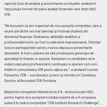
raportul scris de analiză și prezentarea concluziilor analizei în
fața juriului format din patru analiști financiari care dețin titlul
CFA.
“Ne bucuram că am organizat din nou această competiție, care a
reunit unii dintre cei mai talentați și motivați studenți din
domeniul financiar. Dedicarea, abilitățile analitice și
profesionalismul lor au fost cu adevărat impresionante. Felicitari
tuturor participantilor pentru munca depusa si prezentarile
deosebite. A fost o plăcere să văd următoarea generație de
specialiști în finanțe, în acțiune. Așteptam cu nerăbdare să le
vedem parcursul profesional în continuare si speram că îi vom
întâlni în comunitatea CFA peste câțiva ani.”, a declarat Cosmin
Paraschiv, CFA – coordonator proiect și membru în Consiliului
Director al Asociației CFA România.
Mulțumim companiei Hidoelectrica S.A., simbol bursier H2O,
pentru faptul că a acceptat invitația noastră de a fi compania
subiect în cadrul competiției “CFA Institute Research Challenge”,