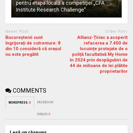
pentru etapa locală a competiţiei „CFA
Institute Research Challenge”
Newer Post
Older Post
Bucureștenii sunt
Allianz-Țiriac a acoperit
îngrijorați de cutremure: 8
refacerea a 7.400 de
din 10 consideră că orașul
locuințe protejate de o
nu este pregătit
poliță facultativă My Home
în 2024 prin despăgubiri de
44 de milioane de lei plătite
proprietarilor
COMMENTS
FACEBOOK:
WORDPRESS:
0
DISQUS:
0
Lasă un răspuns