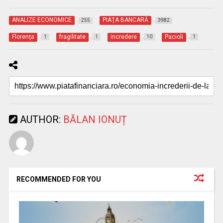
ANALIZE ECONOMICE
PIAŢA BANCARĂ
255
3982
Florența
fragilitate
incredere
Pacioli
1
1
10
1
AUTHOR:
BĂLAN IONUȚ
RECOMMENDED FOR YOU