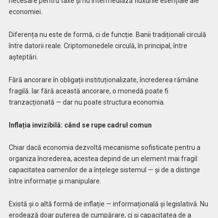
necesare pentru taxe și nu intermediază fluxurile esențiale ale
economiei.
Diferența nu este de formă, ci de funcție. Banii tradiționali circulă
între datorii reale. Criptomonedele circulă, în principal, între
așteptări.
Fără ancorare în obligații instituționalizate, încrederea rămâne
fragilă. Iar fără această ancorare, o monedă poate fi
tranzacționată — dar nu poate structura economia.
Inflația invizibilă: când se rupe cadrul comun
Chiar dacă economia dezvoltă mecanisme sofisticate pentru a
organiza încrederea, acestea depind de un element mai fragil:
capacitatea oamenilor de a înțelege sistemul — și de a distinge
între informație și manipulare.
Există și o altă formă de inflație — informațională și legislativă. Nu
erodează doar puterea de cumpărare, ci și capacitatea de a