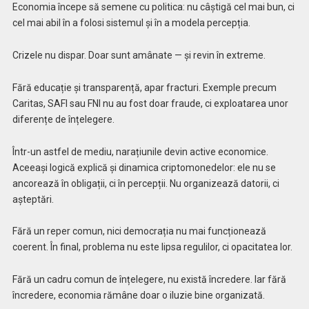
Economia începe să semene cu politica: nu câștigă cel mai bun, ci
cel mai abil în a folosi sistemul și în a modela percepția.
Crizele nu dispar. Doar sunt amânate — și revin în extreme.
Fără educație și transparență, apar fracturi. Exemple precum
Caritas, SAFI sau FNI nu au fost doar fraude, ci exploatarea unor
diferențe de înțelegere.
Într-un astfel de mediu, narațiunile devin active economice.
Aceeași logică explică și dinamica criptomonedelor: ele nu se
ancorează în obligații, ci în percepții. Nu organizează datorii, ci
așteptări.
Fără un reper comun, nici democrația nu mai funcționează
coerent. În final, problema nu este lipsa regulilor, ci opacitatea lor.
Fără un cadru comun de înțelegere, nu există încredere. Iar fără
încredere, economia rămâne doar o iluzie bine organizată.