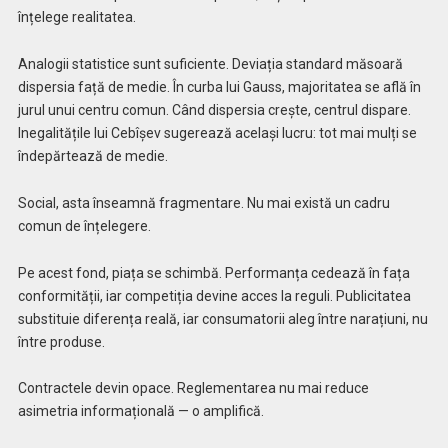
înțelege realitatea.
Analogii statistice sunt suficiente. Deviația standard măsoară
dispersia față de medie. În curba lui Gauss, majoritatea se află în
jurul unui centru comun. Când dispersia crește, centrul dispare.
Inegalitățile lui Cebîșev sugerează același lucru: tot mai mulți se
îndepărtează de medie.
Social, asta înseamnă fragmentare. Nu mai există un cadru
comun de înțelegere.
Pe acest fond, piața se schimbă. Performanța cedează în fața
conformității, iar competiția devine acces la reguli. Publicitatea
substituie diferența reală, iar consumatorii aleg între narațiuni, nu
între produse.
Contractele devin opace. Reglementarea nu mai reduce
asimetria informațională — o amplifică.