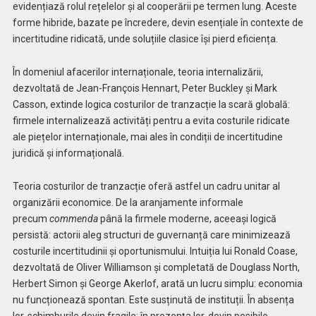
evidențiază rolul rețelelor și al cooperării pe termen lung. Aceste
forme hibride, bazate pe încredere, devin esențiale în contexte de
incertitudine ridicată, unde soluțiile clasice își pierd eficiența.
În domeniul afacerilor internaționale, teoria internalizării,
dezvoltată de Jean-François Hennart, Peter Buckley și Mark
Casson, extinde logica costurilor de tranzacție la scară globală:
firmele internalizează activități pentru a evita costurile ridicate
ale piețelor internaționale, mai ales în condiții de incertitudine
juridică și informațională.
Teoria costurilor de tranzacție oferă astfel un cadru unitar al
organizării economice. De la aranjamente informale
precum
commenda
până la firmele moderne, aceeași logică
persistă: actorii aleg structuri de guvernanță care minimizează
costurile incertitudinii și oportunismului. Intuiția lui Ronald Coase,
dezvoltată de Oliver Williamson și completată de Douglass North,
Herbert Simon și George Akerlof, arată un lucru simplu: economia
nu funcționează spontan. Este susținută de instituții. În absența
lor, schimburile devin fragile; în prezența lor, devin posibile.