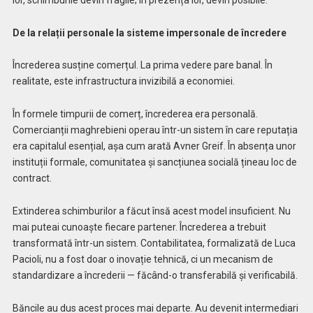
De la relații personale la sisteme impersonale de încredere
Încrederea susține comerțul. La prima vedere pare banal. În
realitate, este infrastructura invizibilă a economiei.
În formele timpurii de comerț, încrederea era personală.
Comercianții maghrebieni operau într-un sistem în care reputația
era capitalul esențial, așa cum arată Avner Greif. În absența unor
instituții formale, comunitatea și sancțiunea socială țineau loc de
contract.
Extinderea schimburilor a făcut însă acest model insuficient. Nu
mai puteai cunoaște fiecare partener. Încrederea a trebuit
transformată într-un sistem. Contabilitatea, formalizată de Luca
Pacioli, nu a fost doar o inovație tehnică, ci un mecanism de
standardizare a încrederii — făcând-o transferabilă și verificabilă.
Băncile au dus acest proces mai departe. Au devenit intermediari