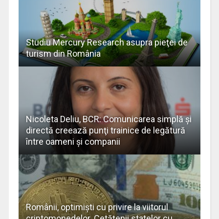
Studiu Mercury Research asupra pieţei de
turism din România
Nicoleta Deliu, BCR: Comunicarea simplă şi
directă creează punţi trainice de legătură
între oameni şi companii
Românii, optimiști cu privire la viitorul
criptomonedelor. Cetăţenii statelor cu