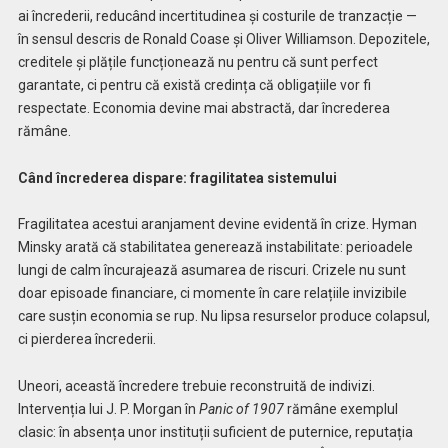
ai încrederii, reducând incertitudinea și costurile de tranzacție —
în sensul descris de Ronald Coase și Oliver Williamson. Depozitele,
creditele și plățile funcționează nu pentru că sunt perfect
garantate, ci pentru că există credința că obligațiile vor fi
respectate. Economia devine mai abstractă, dar încrederea
rămâne.
Când încrederea dispare: fragilitatea sistemului
Fragilitatea acestui aranjament devine evidentă în crize. Hyman
Minsky arată că stabilitatea generează instabilitate: perioadele
lungi de calm încurajează asumarea de riscuri. Crizele nu sunt
doar episoade financiare, ci momente în care relațiile invizibile
care susțin economia se rup. Nu lipsa resurselor produce colapsul,
ci pierderea încrederii.
Uneori, această încredere trebuie reconstruită de indivizi.
Intervenția lui J. P. Morgan în
Panic of 1907
rămâne exemplul
clasic: în absența unor instituții suficient de puternice, reputația