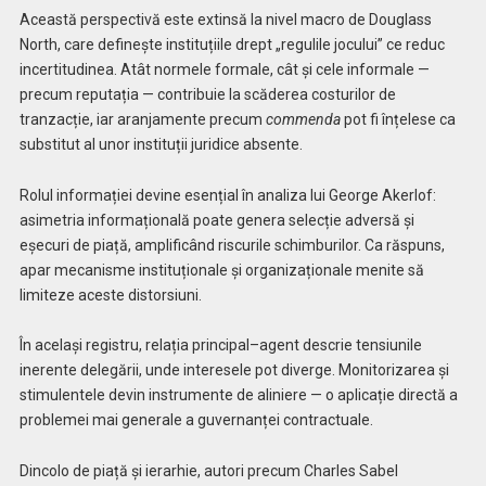
Această perspectivă este extinsă la nivel macro de Douglass
North, care definește instituțiile drept „regulile jocului” ce reduc
incertitudinea. Atât normele formale, cât și cele informale —
precum reputația — contribuie la scăderea costurilor de
tranzacție, iar aranjamente precum
commenda
pot fi înțelese ca
substitut al unor instituții juridice absente.
Rolul informației devine esențial în analiza lui George Akerlof:
asimetria informațională poate genera selecție adversă și
eșecuri de piață, amplificând riscurile schimburilor. Ca răspuns,
apar mecanisme instituționale și organizaționale menite să
limiteze aceste distorsiuni.
În același registru, relația principal–agent descrie tensiunile
inerente delegării, unde interesele pot diverge. Monitorizarea și
stimulentele devin instrumente de aliniere — o aplicație directă a
problemei mai generale a guvernanței contractuale.
Dincolo de piață și ierarhie, autori precum Charles Sabel