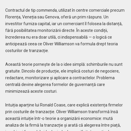
Contractul de tip
commenda
, utilizat în centre comerciale precum
Florența, Veneția sau Genova, oferă un prim răspuns. Un
investitor furniza capital, iar un comerciant îl folosea la distanță,
fără posibilitatea monitorizării directe. În aceste condiții,
încrederea nu era doar utilă, ci indispensabilă — o logică ce
anticipează ceea ce Oliver Williamson va formula drept teoria
costurilor de tranzacție.
Această teorie pornește de la o idee simplă: schimburile nu sunt
gratuite. Dincolo de producție, ele implică costuri de negociere,
redactare, monitorizare și aplicare a contractelor. Problema
centrală devine alegerea formelor de guvernanță care
minimizează aceste costuri.
Intuiția aparține lui Ronald Coase, care explică existența firmelor
prin costurile de tranzacție. Oliver Williamson transformă însă
această intuiție într-o teorie a organizării economice: mută
analiza de la firmă la tranzacție și arată că alegerea între piață,