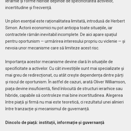
ierarhie și forme hibride depinde de specificitatea activelor,
incertitudine și frecvență.
Un pilon esențial este raționalitatea limitată, introdusă de Herbert
Simon. Actorii economici nu pot anticipa toate situațiile, iar
contractele rămân inevitabil incomplete. De aici apare spațiul
pentru oportunism — urmărirea interesului propriu cu viclenie — și
nevoia unor mecanisme care să limiteze acest risc.
Importanța acestor mecanisme devine clară în situațiile de
specificitate a activelor. Cu cât investițiile sunt mai specializate și
mai greu de redirecționat, cu atât crește dependența dintre părți
și riscul de oportunism. În astfel de cazuri, arată Oliver Williamson,
piața devine insuficientă, fiind înlocuită de structuri ierarhice sau
hibride, capabile să controleze mai bine incertitudinea. Alegerea
între piață și firmă nu mai este teoretică, ci rezultatul unei alinieri
între tranzacție și mecanismul de guvernanță.
Dincolo de piață: instituții, informație și guvernanță