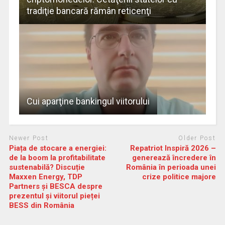
tradiţie bancară rămân reticenţi
Cui aparţine bankingul viitorului
Newer Post
Older Post
Piața de stocare a energiei:
Repatriot Inspiră 2026 –
de la boom la profitabilitate
generează încredere în
sustenabilă? Discuție
România în perioada unei
Maxxen Energy, TDP
crize politice majore
Partners și BESCA despre
prezentul și viitorul pieței
BESS din România