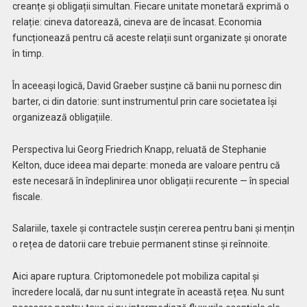
creanțe și obligații simultan. Fiecare unitate monetară exprimă o
relație: cineva datorează, cineva are de încasat. Economia
funcționează pentru că aceste relații sunt organizate și onorate
în timp.
În aceeași logică, David Graeber susține că banii nu pornesc din
barter, ci din datorie: sunt instrumentul prin care societatea își
organizează obligațiile.
Perspectiva lui Georg Friedrich Knapp, reluată de Stephanie
Kelton, duce ideea mai departe: moneda are valoare pentru că
este necesară în îndeplinirea unor obligații recurente — în special
fiscale.
Salariile, taxele și contractele susțin cererea pentru bani și mențin
o rețea de datorii care trebuie permanent stinse și reînnoite.
Aici apare ruptura. Criptomonedele pot mobiliza capital și
încredere locală, dar nu sunt integrate în această rețea. Nu sunt