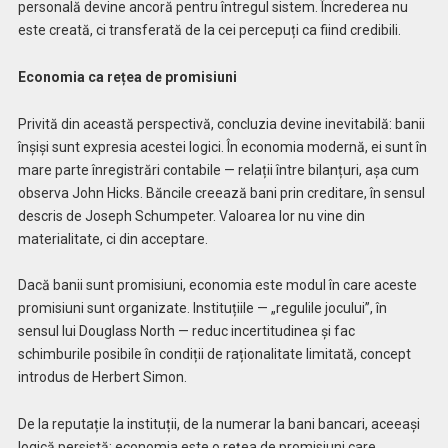
personală devine ancoră pentru întregul sistem. Încrederea nu
este creată, ci transferată de la cei percepuți ca fiind credibili.
Economia ca rețea de promisiuni
Privită din această perspectivă, concluzia devine inevitabilă: banii
înșiși sunt expresia acestei logici. În economia modernă, ei sunt în
mare parte înregistrări contabile — relații între bilanțuri, așa cum
observa John Hicks. Băncile creează bani prin creditare, în sensul
descris de Joseph Schumpeter. Valoarea lor nu vine din
materialitate, ci din acceptare.
Dacă banii sunt promisiuni, economia este modul în care aceste
promisiuni sunt organizate. Instituțiile — „regulile jocului”, în
sensul lui Douglass North — reduc incertitudinea și fac
schimburile posibile în condiții de raționalitate limitată, concept
introdus de Herbert Simon.
De la reputație la instituții, de la numerar la bani bancari, aceeași
logică persistă: economia este o rețea de promisiuni care