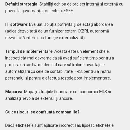
Definiți strategia:
Stabiliți echipa de proiect internă și externă cu
privire la guvernanța proiectului ESEF.
IT software
: Evaluați soluția potrivită și selectați abordarea
(adică dezvoltată de un furnizor extern, iXBRL autonomă
dezvoltată intern sau funcție externalizată).
Timpul de implementare
: Acesta este un element cheie,
începeți cât mai devreme ca să aveți suficient timp pentru a
procura un software dedicat care să îmbine avantajele
automatizării cu cele de contabilitate IFRS, pentru a instrui
personalul și pentru a efectua testele post-implementare.
Maparea
: Mapați situațiile financiare cu taxonomia IFRS și
analizați nevoia de extensii și ancore.
Cu ce
riscuri se confruntă companiile?
Dacă etichetele sunt aplicate incorect sau lipsesc etichetele