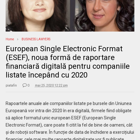
Home
BUSINESS LAWYERS
European Single Electronic Format
(ESEF), noua formă de raportare
financiară digitală pentru companiile
listate începând cu 2020
piatafin
0
mai 25, 2020 12:22 pm
Rapoartele anuale ale companiilor listate pe bursele din Uniunea
Europeană vor intra din 2020 în era digitală, firmele fiind obligate
să aplice formatul unic european ESEF (European Single
Electronic Format), care poate fi citit la fel de bine de oameni, cât
și de roboții software. În funcție de data de închidere a exercițiului
financiar, cele mai multe rapoarte digitalizate vor fi publicate