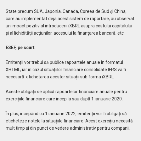
State precum SUA, Japonia, Canada, Coreea de Sud și China,
care au implementat deja acest sistem de raportare, au observat
un impact pozitiv al introducerii iXBRL asupra costului capitalului
și al lichidității acțiunilor, accesului la finanțarea bancară, etc.
ESEF, pe scurt
Emitenții vor trebui să publice rapoartele anuale în formatul
XHTML, iar în cazul situațiilor financiare consolidate IFRS va fi
necesară etichetarea acestor situații sub forma iXBRL.
Aceste obligații se aplică rapoartelor financiare anuale pentru
exercițiile financiare care încep la sau după 1 ianuarie 2020.
În plus, începând cu 1 ianuarie 2022, emitenții vor fi obligați să
eticheteze notele la situațiile financiare. Acest exercițiu necesită
mult timp și din punct de vedere administrativ pentru companii.