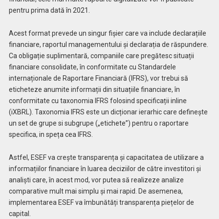
pentru prima dată în 2021.
Acest format prevede un singur fișier care va include declarațiile
financiare, raportul managementului și declarația de răspundere.
Ca obligație suplimentară, companiile care pregătesc situații
financiare consolidate, în conformitate cu Standardele
internaționale de Raportare Financiară (IFRS), vor trebui să
eticheteze anumite informații din situațiile financiare, în
conformitate cu taxonomia IFRS folosind specificații inline
(iXBRL). Taxonomia IFRS este un dicționar ierarhic care definește
un set de grupe si subgrupe („etichete”) pentru o raportare
specifica, in speța cea IFRS.
Astfel, ESEF va crește transparența și capacitatea de utilizare a
informațiilor financiare în luarea deciziilor de către investitori și
analiști care, în acest mod, vor putea să realizeze analize
comparative mult mai simplu și mai rapid. De asemenea,
implementarea ESEF va îmbunătăți transparența piețelor de
capital.