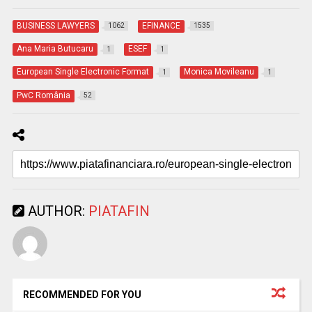
BUSINESS LAWYERS
EFINANCE
1062
1535
Ana Maria Butucaru
ESEF
1
1
European Single Electronic Format
Monica Movileanu
1
1
PwC România
52
AUTHOR:
PIATAFIN
RECOMMENDED FOR YOU