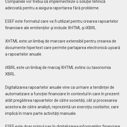
Companiile vor trebui să implementeze o soluție tehnică
adecvată pentru a asigura raportarea fără probleme.
ESEF este formatul care va fi utilizat pentru crearea rapoartelor
financiare ale emitenților și include XHTML și iXBRL.
XHTML este un limbaj de marcare extensibil pentru crearea de
documente hipertext care permite partajarea electronică ușoară
a rapoartelor anuale.
iXBRL este un limbaj de marcaj XHTML extins cu taxonomia
XBRL.
Digitalizarea rapoartelor anuale vine ca urmare a tendinței de
automatizare a funcției financiare în contextul în care în prezent
atât pregătirea rapoartelor de către societăți, cât și procesarea
acestora de către analiști, reprezintă un exercițiu costisitor, care
implică în mare parte activități manuale.
ESEF este doar primul pas în digitalizarea informațiilor financiare