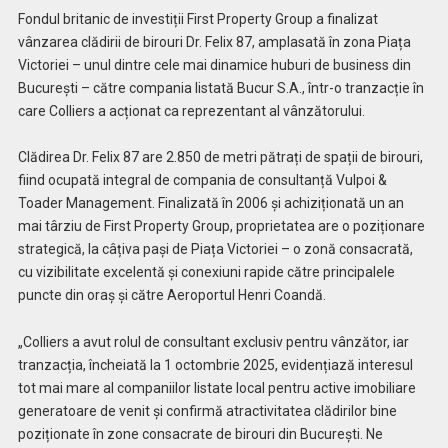
Fondul britanic de investiții First Property Group a finalizat
vânzarea clădirii de birouri Dr. Felix 87, amplasată în zona Piața
Victoriei – unul dintre cele mai dinamice huburi de business din
București – către compania listată Bucur S.A., într-o tranzacție în
care Colliers a acționat ca reprezentant al vânzătorului.
Clădirea Dr. Felix 87 are 2.850 de metri pătrați de spații de birouri,
fiind ocupată integral de compania de consultanță Vulpoi &
Toader Management. Finalizată în 2006 și achiziționată un an
mai târziu de First Property Group, proprietatea are o poziționare
strategică, la câțiva pași de Piața Victoriei – o zonă consacrată,
cu vizibilitate excelentă și conexiuni rapide către principalele
puncte din oraș și către Aeroportul Henri Coandă.
„Colliers a avut rolul de consultant exclusiv pentru vânzător, iar
tranzacția, încheiată la 1 octombrie 2025, evidențiază interesul
tot mai mare al companiilor listate local pentru active imobiliare
generatoare de venit și confirmă atractivitatea clădirilor bine
poziționate în zone consacrate de birouri din București. Ne