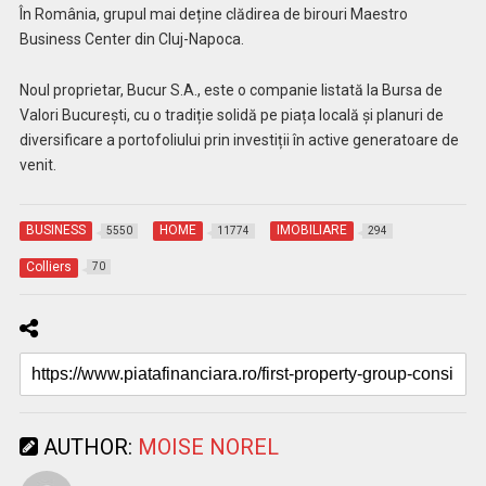
În România, grupul mai deține clădirea de birouri Maestro
Business Center din Cluj-Napoca.
Noul proprietar, Bucur S.A., este o companie listată la Bursa de
Valori București, cu o tradiție solidă pe piața locală și planuri de
diversificare a portofoliului prin investiții în active generatoare de
venit
.
BUSINESS
HOME
IMOBILIARE
5550
11774
294
Colliers
70
AUTHOR:
MOISE NOREL