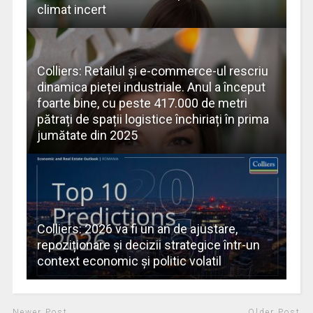
climat incert
Colliers: Retailul și e-commerce-ul rescriu
dinamica pieței industriale. Anul a început
foarte bine, cu peste 417.000 de metri
pătrați de spații logistice închiriați în prima
jumătate din 2025
Colliers: 2026 va fi un an de ajustare,
repoziționare și decizii strategice într-un
context economic și politic volatil
Newer Post
Older Post