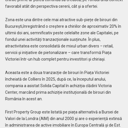
favorabil atât din perspectiva cererii, cât și a ofertei.
Zona este una dintre cele mai atractive sub-piețe de birouri din
București,înregistrând o creștere a chiriilor de aproximativ 20% în
ultimii doi ani, semnificativ peste celelalte zone ale Capitalei, pe
fondul unei activități tranzacționale susținute. În plus,
atractivitatea este consolidată de mixul urban divers – retail,
servicii și inițiative de pietonalizare – care transformă Piața
Victoriei într-un hub complet pentru investitori și chiriași.
Aceasta este a doua tranzacție de birouri în Piața Victoriei
încheiată de Colliers în 2025, după ce, la începutul anului,
compania a asistat Solida Capital în achiziția clădirii Victoria
Center, marcând prima achiziție instituțională de birouri din
România în acest an.
First Property Group este listată pe piața alternativă a Bursei de
Valori de la Londra (AIM) din anul 2000 și are o experiență extinsă
în administrarea de active imobiliare în Europa Centrală și de Est.