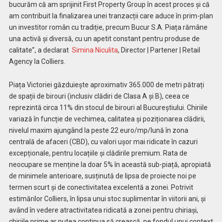
bucurăm că am sprijinit First Property Group în acest proces și că
am contribuit la finalizarea unei tranzacții care aduce în prim-plan
un investitor român cu tradiție, precum Bucur S.A. Piața rămâne
una activă și diversă, cu un apetit constant pentru produse de
calitate”, a declarat
Simina Niculita
, Director | Partener | Retail
Agency la Colliers.
Piața Victoriei găzduiește aproximativ 365.000 de metri pătrați
de spații de birouri (inclusiv clădiri de Clasa A și B), ceea ce
reprezintă circa 11% din stocul de birouri al Bucureștiului. Chiriile
variază în funcție de vechimea, calitatea și poziționarea clădirii,
nivelul maxim ajungând la peste 22 euro/mp/lună în zona
centrală de afaceri (CBD), cu valori ușor mai ridicate în cazuri
excepționale, pentru locațiile și clădirile premium. Rata de
neocupare se menține la doar 5% în această sub-piață, apropiată
de minimele anterioare, susținută de lipsa de proiecte noi pe
termen scurt și de conectivitatea excelentă a zonei. Potrivit
estimărilor Colliers, în lipsa unui stoc suplimentar în viitorii ani, și
având în vedere atractivitatea ridicată a zonei pentru chiriași,
chiriile prime ar putea continua să crească, pe fondul unui context