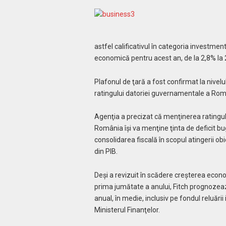
astfel calificativul în categoria investmen
economică pentru acest an, de la 2,8% la 
Plafonul de ţară a fost confirmat la nivel
ratingului datoriei guvernamentale a Rom
Agenţia a precizat că menţinerea ratingul
România îşi va menţine ţinta de deficit bu
consolidarea fiscală în scopul atingerii ob
din PIB.
Deşi a revizuit în scădere creşterea econ
prima jumătate a anului, Fitch prognozeaz
anual, în medie, inclusiv pe fondul reluării
Ministerul Finanţelor.