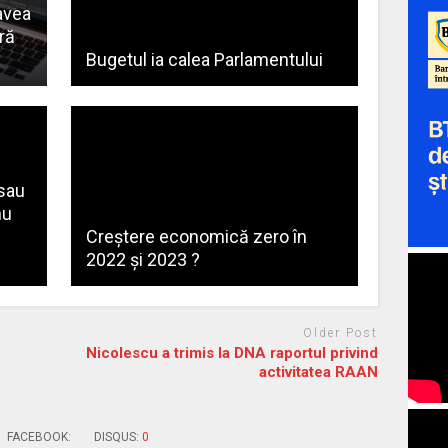
avea
ră
Bugetul ia calea Parlamentului
 sau
nu
Creștere economică zero în
2022 și 2023 ?
Older Post
n
Nicolescu a trimis la DNA raportul privind
activitatea RAAN
FACEBOOK:
DISQUS:
0