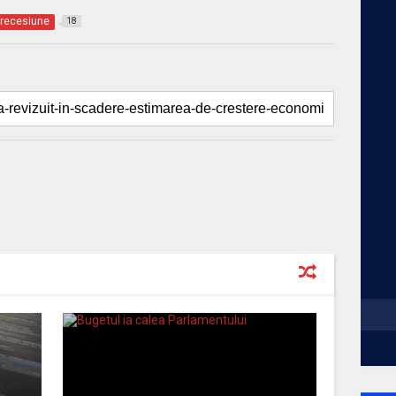
recesiune
18