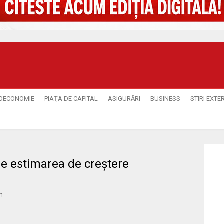
OECONOMIE
PIAŢA DE CAPITAL
ASIGURĂRI
BUSINESS
STIRI EXTE
ere estimarea de creştere
m