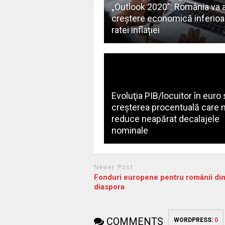
„Outlook 2020”: România va 
creștere economică inferioa
ratei inflației
Evoluţia PIB/locuitor în euro
creşterea procentuală care 
reduce neapărat decalajele
nominale
Newer Post
Fonduri europene pentru românii di
diaspora
COMMENTS
WORDPRESS:
0