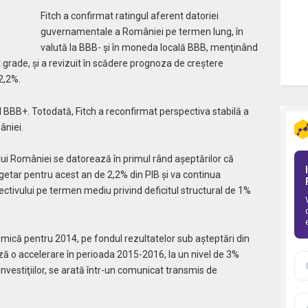
Fitch a confirmat ratingul aferent datoriei
guvernamentale a României pe termen lung, în
valută la BBB- şi în moneda locală BBB, menţinând
t grade, şi a revizuit în scădere prognoza de creştere
2,2%.
ul BBB+. Totodată, Fitch a reconfirmat perspectiva stabilă a
âniei.
ui României se datorează în primul rând aşeptărilor că
getar pentru acest an de 2,2% din PIB şi va continua
iectivului pe termen mediu privind deficitul structural de 1%
omică pentru 2014, pe fondul rezultatelor sub aşteptări din
ă o accelerare în perioada 2015-2016, la un nivel de 3%
 investiţiilor, se arată într-un comunicat transmis de