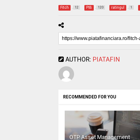
Fitch
PIB
ratingul
12
120
1
AUTHOR:
PIATAFIN
RECOMMENDED FOR YOU
OTP Asset Management