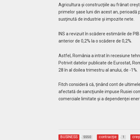
Agricultura şi construcţiile au frânat creşt
primelor şase luni din acest an, perioadă p
susţinută de industrie şi impozite nete.
INS a revizuit în scădere estimările de PIB
anterior de 0,2% la o scădere de 0,2%.
Astfel, România a intrat în recesiune teh
Potrivit datelor publicate de Eurostat, 
28 în al doilea trimestru al anului, de -1%.
Fitch consideră că, ţinând cont de ultimel
afectată de sancţiunile impuse Rusiei comp
comerciale limitate şi a dependenţei energ
BUSINESS
contracţie
creş
5550
1