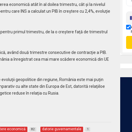
erea economică atât în al doilea trimestru, cât şi la nivelul
entru care INS a calculat un PIB în creştere cu 2,4%, evoluţie
 pentru primul trimestru, de la o creştere faţă de trimestrul
nică, având două trimestre consecutive de contracţie a PIB.
România a înregistrat cea mai mare scădere economică din UE
e evoluţii geopolitice din regiune, România este mai puţin
arativ cu alte state din Europa de Est, datorită relaţiiloe
etice reduse în relaţia cu Rusia.
tere economică
datorie guvernamentale
82
1