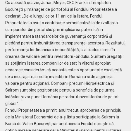
Cu această ocazie, Johan Meyer, CEO Franklin Templeton
București și manager de portofoliu al Fondului Proprietatea a
declarat: „De-a lungul celor 11 ani de la listare, Fondul
Proprietatea a avut o contribuție semnificativă la dezvoltarea
companiilor din portofoliu prin implicarea puternică în
implementarea standardelor de guvernanță corporativă și
pledând pentru îmbunătățirea transparenței acestora. Rezultatul,
performanța lor financiara îmbunătățită, s-a tradus direct în
crearea de valoare pentru investitorii Fondului. Suntem pregătiți
să sprijinim listarea companiilor de stat în viitorul apropiat,
deoarece considerăm că aceasta este o oportunitate excelentă
de a încuraja mai multe investiții în România și de a genera
valoare pentru acționari. Companii precum Hidroelectrica și
Salrom sunt bine poziționate pentru a beneficia de pe urma
listărilor și vor pune România pe radarul investitorilor de pe tot
globul.”
Fondul Proprietatea a primit, anul trecut, aprobarea de principiu
de la Ministerul Economiei de a-și lista participația la Salrom la
Bursa de Valori București, iar anul acesta Fondul dorește să
obțină avizele necesare de la Ministerul Energiei pentru listarea