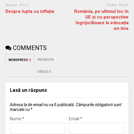
Newer Post
Older Post
Despre lupta cu inflația
România, pe ultimul loc în
UE și cu perspective
îngrijorătoare la educația
on-line
COMMENTS
FACEBOOK:
WORDPRESS:
0
DISQUS:
0
Lasă un răspuns
Adresa ta de email nu va fi publicată.
Câmpurile obligatorii sunt
marcate cu
*
Nume
*
Email
*