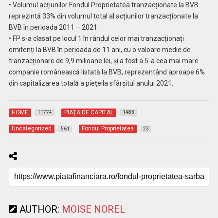
• Volumul acțiunilor Fondul Proprietatea tranzacționate la BVB
reprezintă 33% din volumul total al acțiunilor tranzacționate la
BVB în perioada 2011 – 2021.
• FP s-a clasat pe locul 1 în rândul celor mai tranzacționați
emitenți la BVB în perioada de 11 ani, cu o valoare medie de
tranzacționare de 9,9 milioane lei, și a fost a 5-a cea mai mare
companie românească listată la BVB, reprezentând aproape 6%
din capitalizarea totală a piețeila sfârșitul anului 2021.
HOME
PIAŢA DE CAPITAL
11774
1483
Uncategorized
Fondul Proprietatea
561
23
AUTHOR:
MOISE NOREL