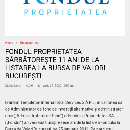
Home
Uncategorized
FONDUL PROPRIETATEA
SĂRBĂTOREȘTE 11 ANI DE LA
LISTAREA LA BURSA DE VALORI
BUCUREȘTI
Moise Norel
0
ianuarie 27, 2022 10:59 am
Franklin Templeton International Services S.À.R.L., în calitatea sa
de Administrator de fond de investiții alternative și administrator
unic („Administratorul de fond”) al Fondului Proprietatea SA
(„Fondul”) aniversează unsprezece ani de la listarea Fondului la
Bursa de Valori București, pe 25 ianuarie 2011. Pe parcursul