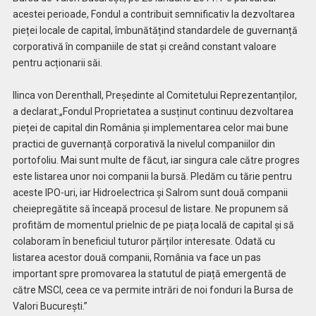
acestei perioade, Fondul a contribuit semnificativ la dezvoltarea
pieței locale de capital, îmbunătățind standardele de guvernanță
corporativă în companiile de stat și creând constant valoare
pentru acționarii săi.
Ilinca von Derenthall, Președinte al Comitetului Reprezentanților,
a declarat:„Fondul Proprietatea a susținut continuu dezvoltarea
pieței de capital din România și implementarea celor mai bune
practici de guvernanță corporativă la nivelul companiilor din
portofoliu. Mai sunt multe de făcut, iar singura cale către progres
este listarea unor noi companii la bursă. Pledăm cu tărie pentru
aceste IPO-uri, iar Hidroelectrica și Salrom sunt două companii
cheiepregătite să înceapă procesul de listare. Ne propunem să
profităm de momentul prielnic de pe piața locală de capital și să
colaboram în beneficiul tuturor părților interesate. Odată cu
listarea acestor două companii, România va face un pas
important spre promovarea la statutul de piață emergentă de
către MSCI, ceea ce va permite intrări de noi fonduri la Bursa de
Valori București.”