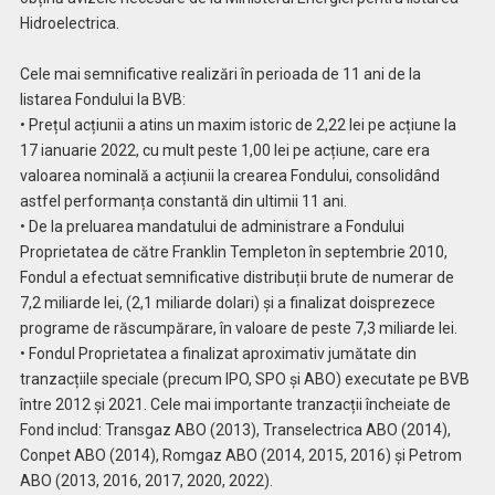
Hidroelectrica.
Cele mai semnificative realizări în perioada de 11 ani de la
listarea Fondului la BVB:
• Prețul acțiunii a atins un maxim istoric de 2,22 lei pe acțiune la
17 ianuarie 2022, cu mult peste 1,00 lei pe acțiune, care era
valoarea nominală a acțiunii la crearea Fondului, consolidând
astfel performanța constantă din ultimii 11 ani.
• De la preluarea mandatului de administrare a Fondului
Proprietatea de către Franklin Templeton în septembrie 2010,
Fondul a efectuat semnificative distribuții brute de numerar de
7,2 miliarde lei, (2,1 miliarde dolari) și a finalizat doisprezece
programe de răscumpărare, în valoare de peste 7,3 miliarde lei.
• Fondul Proprietatea a finalizat aproximativ jumătate din
tranzacțiile speciale (precum IPO, SPO și ABO) executate pe BVB
între 2012 și 2021. Cele mai importante tranzacții încheiate de
Fond includ: Transgaz ABO (2013), Transelectrica ABO (2014),
Conpet ABO (2014), Romgaz ABO (2014, 2015, 2016) și Petrom
ABO (2013, 2016, 2017, 2020, 2022).