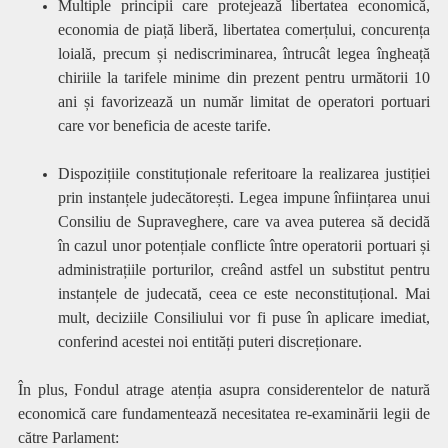
Multiple principii care protejează libertatea economică,
economia de piață liberă, libertatea comerțului, concurența
loială, precum și nediscriminarea, întrucât legea îngheață
chiriile la tarifele minime din prezent pentru următorii 10
ani și favorizează un număr limitat de operatori portuari
care vor beneficia de aceste tarife.
Dispozițiile constituționale referitoare la realizarea justiției
prin instanțele judecătorești. Legea impune înființarea unui
Consiliu de Supraveghere, care va avea puterea să decidă
în cazul unor potențiale conflicte între operatorii portuari și
administrațiile porturilor, creând astfel un substitut pentru
instanțele de judecată, ceea ce este neconstituțional. Mai
mult, deciziile Consiliului vor fi puse în aplicare imediat,
conferind acestei noi entități puteri discreționare.
În plus, Fondul atrage atenția asupra considerentelor de natură
economică care fundamentează necesitatea re-examinării legii de
către Parlament: