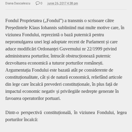
Diana Dascalescu
0
iunie 26, 2017 4:38 pm
Fondul Proprietatea („Fondul”) a transmis o scrisoare către
Președintele Klaus Iohannis subliniind mai multe motive care, în
viziunea Fondului, reprezintă o bază puternică pentru
nepromulgarea unei legi adoptate recent de Parlament și care
aduce modificări Ordonanței Guvernului nr 22/1999 privind
administrarea porturilor, întrucât obstrucționează puternic
dezvoltarea economică a tuturor porturilor românești.
Argumentația Fondului este bazată atât pe considerente de
constituționalitate, cât și de natură economică, reliefând articole
din lege care încalcă prevederi constituționale, în plus față de
impactul economic negativ și privilegiile nedrepte generate în
favoarea operatorilor portuari.
Dintr-o perspectivă constituțională, în viziunea Fondului, legea
porturilor încalcă: