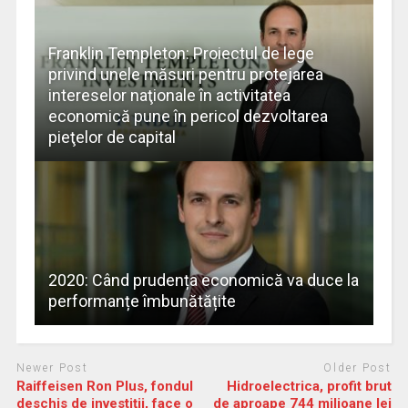
Franklin Templeton: Proiectul de lege
privind unele măsuri pentru protejarea
intereselor naţionale în activitatea
economică pune în pericol dezvoltarea
pieţelor de capital
2020: Când prudența economică va duce la
performanțe îmbunătățite
Newer Post
Older Post
Raiffeisen Ron Plus, fondul
Hidroelectrica, profit brut
deschis de investiţii, face o
de aproape 744 milioane lei