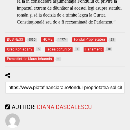
să ia în considerare argumentația Fondului cu privire la
impactul extrem de dăunător al acestei legi asupra statului
rom
â
n și să ia decizia de a trimite legea la Curtea
Constituțională sau de a fi reexaminată de Parlament.”
BUSINESS
HOME
Fondul Proprietatea
5550
11774
23
Greg Konieczny
legea porturilor
Parlament
6
1
10
Presedintele Klaus Iohannis
2
AUTHOR:
DIANA DASCALESCU