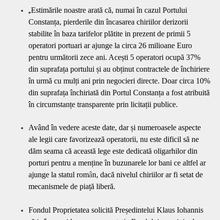
Estimările noastre arată că, numai în cazul Portului
„
Constanța, pierderile din încasarea chiriilor derizorii
stabilite în baza tarifelor plătite in prezent de primii 5
operatori portuari ar ajunge la circa 26 milioane Euro
pentru următorii zece ani. Acești 5 operatori ocupă 37%
din suprafața portului și au obținut contractele de închiriere
în urmă cu mulți ani prin negocieri directe. Doar circa 10%
din suprafața închiriată din Portul Constanța a fost atribuită
în circumstanțe transparente prin licitații publice.
Având în vedere aceste date, dar și numeroasele aspecte
ale legii care favorizează operatorii, nu este dificil să ne
dăm seama că această lege este dedicată oligarhilor din
porturi pentru a menține în buzunarele lor bani ce altfel ar
ajunge la statul rom
â
n, dacă nivelul chiriilor ar fi setat de
mecanismele de piață liberă.
Fondul Proprietatea solicită Președintelui Klaus Iohannis