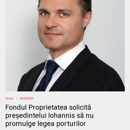
Home
BUSINESS
Fondul Proprietatea solicită
preşedintelui Iohannis să nu
promulge legea porturilor