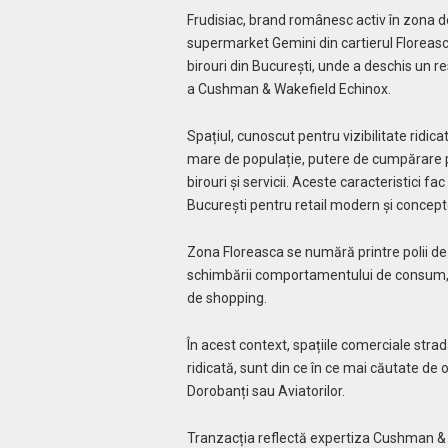
Frudisiac, brand românesc activ în zona de 
supermarket Gemini din cartierul Floreasc
birouri din București, unde a deschis un r
a Cushman & Wakefield Echinox.
Spațiul, cunoscut pentru vizibilitate ridic
mare de populație, putere de cumpărare p
birouri și servicii. Aceste caracteristici f
București pentru retail modern și concept
Zona Floreasca se numără printre polii de 
schimbării comportamentului de consum, c
de shopping.
În acest context, spațiile comerciale strada
ridicată, sunt din ce în ce mai căutate de 
Dorobanți sau Aviatorilor.
Tranzacția reflectă expertiza Cushman & W