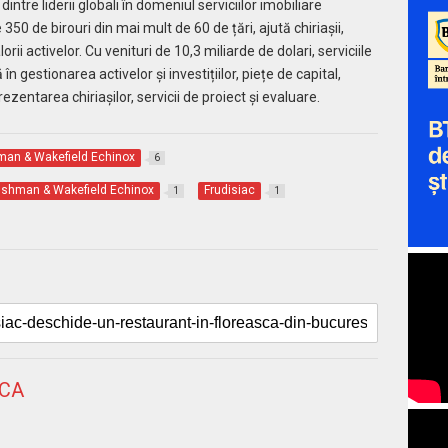
dintre liderii globali în domeniul serviciilor imobiliare
50 de birouri din mai mult de 60 de țări, ajută chiriașii,
lorii activelor. Cu venituri de 10,3 miliarde de dolari, serviciile
n gestionarea activelor şi investițiilor, piețe de capital,
rezentarea chiriașilor, servicii de proiect și evaluare.
an & Wakefield Echinox
6
ushman & Wakefield Echinox
Frudisiac
1
1
NCA