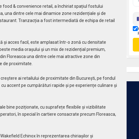
food & convenience retail, a închiriat spațiul fostului
a, una dintre cele mai dinamice zone rezidențiale și de
estaurant. Tranzacția a fost intermediată de echipa de retail
ată și acces facil, este amplasat într-o zonă cu densitate
este media orașului și un mix de rezidențial premium,
ac din Floreasca una dintre cele mai atractive zone din
e de proximitate.
creștere ai retailului de proximitate din București, pe fondul
u accent pe cumpărături rapide și pe experiențe culinare și
le bine poziționate, cu suprafețe flexibile și vizibilitate
operatori, în special în cartiere consacrate precum Floreasca,
akefield Echinox în reprezentarea chiriașilor și