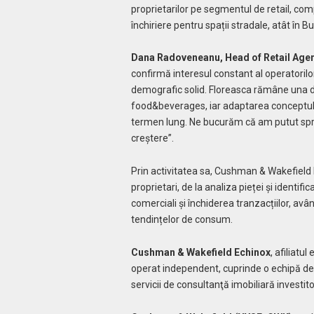
proprietarilor pe segmentul de retail, com
închiriere pentru spații stradale, atât în B
Dana Radoveneanu, Head of Retail Age
confirmă interesul constant al operatorilo
demografic solid. Floreasca rămâne una din
food&beverages, iar adaptarea conceptului
termen lung. Ne bucurăm că am putut sprijin
creștere”.
Prin activitatea sa, Cushman & Wakefield E
proprietari, de la analiza pieței și identifi
comerciali și închiderea tranzacțiilor, avâ
tendințelor de consum.
Cushman & Wakefield Echinox
, afiliatu
operat independent, cuprinde o echipă de
servicii de consultanţă imobiliară investitori