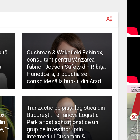
ouă
Cushman & Wakefield Echinox,
consultant pentru vânzarea
l
fabricii Joyson Safety din Ribița,
Hunedoara, producția se
consolideză la hub-ul din Arad
Tranzacție pe piața logistică din
ox:
București: Terranova Logistic
din
Park a fost achiziționat de un
, în
grup de investitori, prin
intermediul Cushman &