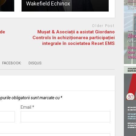
Wakefield Echinox
Older Post
 de
Mușat & Asociații a asistat Giordano
Controls în achiziționarea participației
integrale în societatea Reset EMS
FACEBOOK:
DISQUS:
urile obligatorii sunt marcate cu
*
Email
*