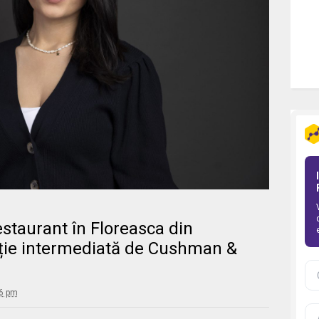
staurant în Floreasca din
acție intermediată de Cushman &
06 pm