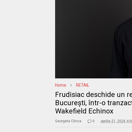
Home
RETAIL
Frudisiac deschide un re
București, într-o tranz
Wakefield Echinox
Georgeta Clinca
0
aprilie 21, 2026 4: