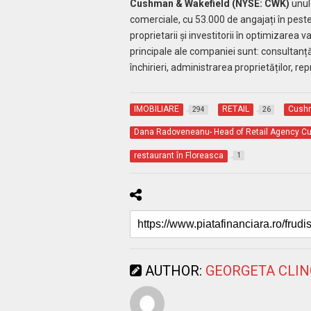
Cushman & Wakefield (NYSE: CWK)
unul 
comerciale, cu 53.000 de angajați în peste 3
proprietarii și investitorii în optimizarea va
principale ale companiei sunt: consultanță î
închirieri, administrarea proprietăților, rep
IMOBILIARE
RETAIL
Cushm
294
26
Dana Radoveneanu- Head of Retail Agency C
restaurant în Floreasca
1
AUTHOR:
GEORGETA CLI