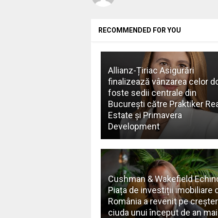
RECOMMENDED FOR YOU
Allianz-Țiriac Asigurări
finalizează vânzarea celor d
foste sedii centrale din
București către Praktiker Rea
Estate și Primavera
Development
Cushman & Wakefield Echin
Piața de investiții imobiliare 
România a revenit pe creștere
ciuda unui început de an mai