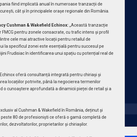
pania fiind implicată anual în numeroase tranzacții de
ucurești, cât și în principalele orașe regionale din România.
ncy Cushman & Wakefield Echinox:
„Această tranzacție
r FMCG pentru zonele consacrate, cu trafic intens și profil
tre cele mai atractive locații pentru retailul de
 la specificul zonei este esențială pentru succesul pe
i Frudisiac în identificarea unui spațiu cu potențial real de
chinox oferă consultanță integrată pentru chiriași și
carea locațiilor potrivite, până la negocierea termenilor
nd o cunoaștere aprofundată a dinamicii pieței de retail și a
l exclusiv al Cushman & Wakefield în România, deținut și
 peste 80 de profesioniști ce oferă o gamă completă de
lor, dezvoltatorilor, proprietarilor și chiriașilor.