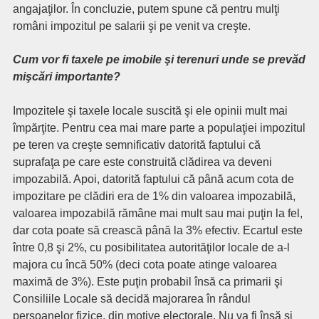
angajaţilor. În concluzie, putem spune că pentru mulţi
români impozitul pe salarii şi pe venit va creşte.
Cum vor fi taxele pe imobile şi terenuri unde se prevăd
mişcări importante?
Impozitele şi taxele locale suscită şi ele opinii mult mai
împărţite. Pentru cea mai mare parte a populaţiei impozitul
pe teren va creşte semnificativ datorită faptului că
suprafaţa pe care este construită clădirea va deveni
impozabilă. Apoi, datorită faptului că până acum cota de
impozitare pe clădiri era de 1% din valoarea impozabilă,
valoarea impozabilă rămâne mai mult sau mai puţin la fel,
dar cota poate să crească până la 3% efectiv. Ecartul este
între 0,8 şi 2%, cu posibilitatea autorităţilor locale de a-l
majora cu încă 50% (deci cota poate atinge valoarea
maximă de 3%). Este puţin probabil însă ca primarii şi
Consiliile Locale să decidă majorarea în rândul
persoanelor fizice, din motive electorale. Nu va fi însă şi