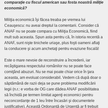
comparaţie cu fiscul american sau fosta noastră miliţie
economică?
Miliţia economică îşi făcea treaba pe vremea lui
Ceauşescu: nu aveai dreptul la comentarii. Consider că
ANAF nu se poate compara cu Miliţia Economică, fiind
mult sub aceasta. Spun asta pentru că, în istoria recentă a
ANAF, sunt nişte tinichele uriaşe, plus foşti oameni aflaţi
la conducere şi acum anchetaţi pentru evaziune fiscală!
Este o mare nevoie de reconstruire a încrederii, iar
recâştigarea respectului românilor nu se poate face
comiţând abuzuri. Nu se mai poate chiar orice în ţara
aceasta, am evoluat considerabil. Vedem că după doar o
săptămână de razii deja se pune problema modificării
legii (n.r.: e vorba de OG care dădea ANAF posibilitatea
să închidă pe termen limitat agenţi economici pentru
neconcordanţe de 1 leu între încasări şi documentele
justificative). Această Ordonanţă de Urgenţă ar fi trebuit