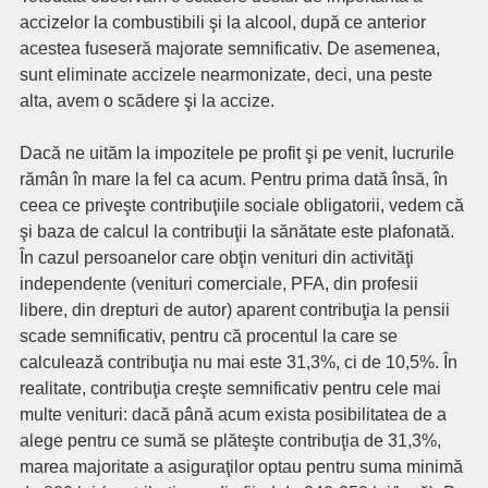
accizelor la combustibili şi la alcool, după ce anterior
acestea fuseseră majorate semnificativ. De asemenea,
sunt eliminate accizele nearmonizate, deci, una peste
alta, avem o scădere şi la accize.
Dacă ne uităm la impozitele pe profit şi pe venit, lucrurile
rămân în mare la fel ca acum. Pentru prima dată însă, în
ceea ce priveşte contribuţiile sociale obligatorii, vedem că
şi baza de calcul la contribuţii la sănătate este plafonată.
În cazul persoanelor care obţin venituri din activităţi
independente (venituri comerciale, PFA, din profesii
libere, din drepturi de autor) aparent contribuţia la pensii
scade semnificativ, pentru că procentul la care se
calculează contribuţia nu mai este 31,3%, ci de 10,5%. În
realitate, contribuţia creşte semnificativ pentru cele mai
multe venituri: dacă până acum exista posibilitatea de a
alege pentru ce sumă se plăteşte contribuţia de 31,3%,
marea majoritate a asiguraţilor optau pentru suma minimă