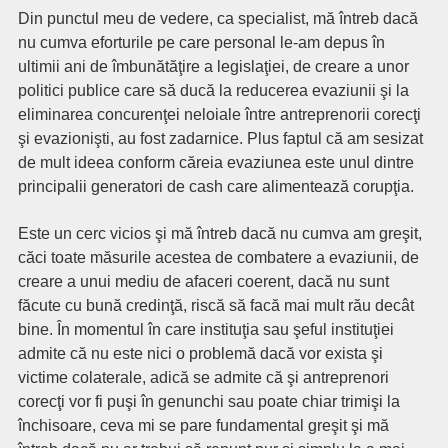
Din punctul meu de vedere, ca specialist, mă întreb dacă
nu cumva eforturile pe care personal le-am depus în
ultimii ani de îmbunătăţire a legislaţiei, de creare a unor
politici publice care să ducă la reducerea evaziunii şi la
eliminarea concurenţei neloiale între antreprenorii corecţi
şi evazionişti, au fost zadarnice. Plus faptul că am sesizat
de mult ideea conform căreia evaziunea este unul dintre
principalii generatori de cash care alimentează corupţia.
Este un cerc vicios şi mă întreb dacă nu cumva am greşit,
căci toate măsurile acestea de combatere a evaziunii, de
creare a unui mediu de afaceri coerent, dacă nu sunt
făcute cu bună credinţă, riscă să facă mai mult rău decât
bine. În momentul în care instituţia sau şeful instituţiei
admite că nu este nici o problemă dacă vor exista şi
victime colaterale, adică se admite că şi antreprenori
corecţi vor fi puşi în genunchi sau poate chiar trimişi la
închisoare, ceva mi se pare fundamental greşit şi mă