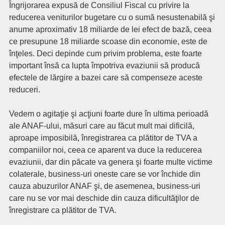
Îngrijorarea expusă de Consiliul Fiscal cu privire la
reducerea veniturilor bugetare cu o sumă nesustenabilă şi
anume aproximativ 18 miliarde de lei efect de bază, ceea
ce presupune 18 miliarde scoase din economie, este de
înţeles. Deci depinde cum privim problema, este foarte
important însă ca lupta împotriva evaziunii să producă
efectele de lărgire a bazei care să compenseze aceste
reduceri.
Vedem o agitaţie şi acţiuni foarte dure în ultima perioadă
ale ANAF-ului, măsuri care au făcut mult mai dificilă,
aproape imposibilă, înregistrarea ca plătitor de TVA a
companiilor noi, ceea ce aparent va duce la reducerea
evaziunii, dar din păcate va genera şi foarte multe victime
colaterale, business-uri oneste care se vor închide din
cauza abuzurilor ANAF şi, de asemenea, business-uri
care nu se vor mai deschide din cauza dificultăţilor de
înregistrare ca plătitor de TVA.