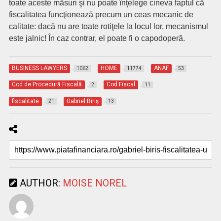
toate aceste măsuri şi nu poate înţelege cineva faptul că
fiscalitatea funcţionează precum un ceas mecanic de
calitate: dacă nu are toate rotiţele la locul lor, mecanismul
este jalnic! În caz contrar, el poate fi o capodoperă.
BUSINESS LAWYERS
HOME
ANAF
1062
11774
53
Cod de Procedură Fiscală
Cod Fiscal
2
11
fiscalitate
Gabriel Biriş
21
13
AUTHOR:
MOISE NOREL