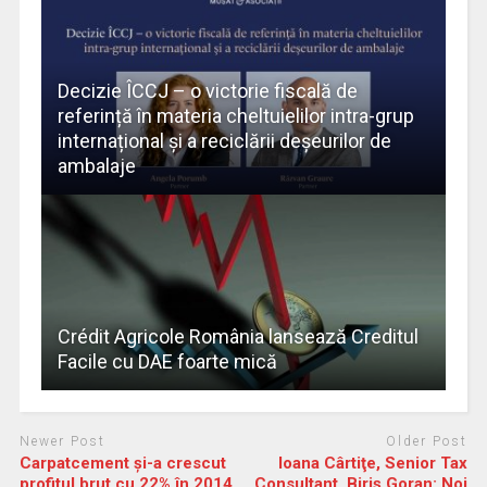
Decizie ÎCCJ – o victorie fiscală de
referință în materia cheltuielilor intra-grup
internațional și a reciclării deșeurilor de
ambalaje
Crédit Agricole România lansează Creditul
Facile cu DAE foarte mică
Newer Post
Older Post
Carpatcement şi-a crescut
Ioana Cârtiţe, Senior Tax
profitul brut cu 22% în 2014
Consultant, Biriş Goran: Noi