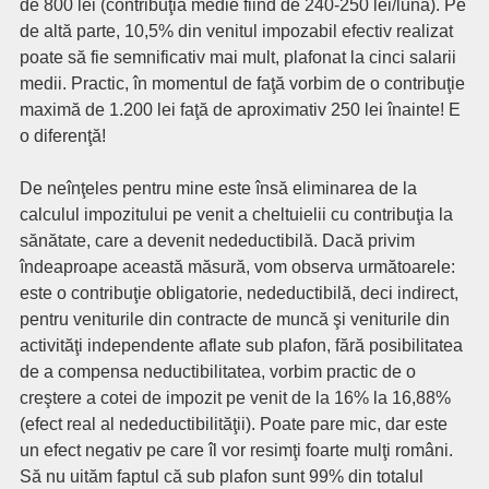
de 800 lei (contribuţia medie fiind de 240-250 lei/lună). Pe
de altă parte, 10,5% din venitul impozabil efectiv realizat
poate să fie semnificativ mai mult, plafonat la cinci salarii
medii. Practic, în momentul de faţă vorbim de o contribuţie
maximă de 1.200 lei faţă de aproximativ 250 lei înainte! E
o diferenţă!
De neînţeles pentru mine este însă eliminarea de la
calculul impozitului pe venit a cheltuielii cu contribuţia la
sănătate, care a devenit nedeductibilă. Dacă privim
îndeaproape această măsură, vom observa următoarele:
este o contribuţie obligatorie, nedeductibilă, deci indirect,
pentru veniturile din contracte de muncă şi veniturile din
activităţi independente aflate sub plafon, fără posibilitatea
de a compensa neductibilitatea, vorbim practic de o
creştere a cotei de impozit pe venit de la 16% la 16,88%
(efect real al nedeductibilităţii). Poate pare mic, dar este
un efect negativ pe care îl vor resimţi foarte mulţi români.
Să nu uităm faptul că sub plafon sunt 99% din totalul