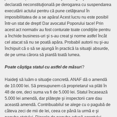
declarată neconstituţională pe derogarea cu suspendarea
executării actului pentru că pune cetăţeanul în
imposibilitatea de a se apăra! Acest lucru nu este posibil
într-un stat de drept! Dar avocatul Poporului tace! Prin
acest act normativ au fost conturate toate condiţiile pentru
a închide business-uri şi s-au creat şi norme astfel încât
cel atacat să nu se poată apăra. Probabil autorii nu şi-au
închipuit că o să se ajungă în practică la situaţii absurde,
de pe urma cărora să piardă toată lumea.
Poate câştiga statul cu astfel de măsur
i?
Haideţi să luăm o situaţie concretă. ANAF dă o amendă
de 10.000 lei. Să presupunem că proprietarul va plăti în
48 de ore, deci suma va fi de 5.000 lei. Statul încasează
5.000 lei amendă, dar plăteşte şi inspectorii care dau
această amendă. Contribuabilul se alege cu o pagubă de
câteva zeci de mii de lei, ceea ce până la urmă e şi