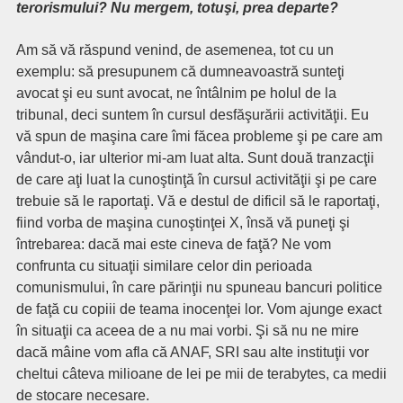
terorismului? Nu mergem, totuşi, prea departe?
Am să vă răspund venind, de asemenea, tot cu un
exemplu: să presupunem că dumneavoastră sunteţi
avocat şi eu sunt avocat, ne întâlnim pe holul de la
tribunal, deci suntem în cursul desfăşurării activităţii. Eu
vă spun de maşina care îmi făcea probleme şi pe care am
vândut-o, iar ulterior mi-am luat alta. Sunt două tranzacţii
de care aţi luat la cunoştinţă în cursul activităţii şi pe care
trebuie să le raportaţi. Vă e destul de dificil să le raportaţi,
fiind vorba de maşina cunoştinţei X, însă vă puneţi şi
întrebarea: dacă mai este cineva de faţă? Ne vom
confrunta cu situaţii similare celor din perioada
comunismului, în care părinţii nu spuneau bancuri politice
de faţă cu copiii de teama inocenţei lor. Vom ajunge exact
în situaţii ca aceea de a nu mai vorbi. Şi să nu ne mire
dacă mâine vom afla că ANAF, SRI sau alte instituţii vor
cheltui câteva milioane de lei pe mii de terabytes, ca medii
de stocare necesare.