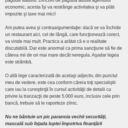
paguba statului. Dincolo de paguba adusă agentului
economic, acesta îşi va restrânge activitatea şi va plăti
impozite şi taxe mai mici!
Am putea avea şi contraargumentaţie: dacă se va închide
un restaurant aici, cel de lângă, care funcţionează corect,
va vinde mai mult. Practica a arătat că e o realitate
discutabilă. Dar este anormal ca prima sancţiune să fie de
câteva mii de ori mai mare decât neregula. Aşadar legea
este strâmbă.
O altă lege caracterizată de acelaşi adjectiv, din punctul
meu de vedere, este cea conform căreia toţi specialiştii
care iau la cunoştinţă în cursul activităţii de detalii cu
privire la tranzacţii de peste 5.000 euro, inclusiv cele prin
bancă, trebuie să le raporteze zilnic.
Nu ne bântuie un pic paranoia vechii securităţi,
mascată sub faţada luptei împotriva finanţării