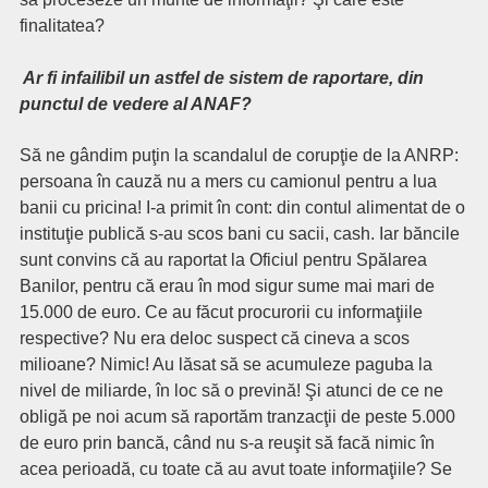
finalitatea?
Ar fi infailibil un astfel de sistem de raportare, din
punctul de vedere al ANAF?
Să ne gândim puţin la scandalul de corupţie de la ANRP:
persoana în cauză nu a mers cu camionul pentru a lua
banii cu pricina! I-a primit în cont: din contul alimentat de o
instituţie publică s-au scos bani cu sacii, cash. Iar băncile
sunt convins că au raportat la Oficiul pentru Spălarea
Banilor, pentru că erau în mod sigur sume mai mari de
15.000 de euro. Ce au făcut procurorii cu informaţiile
respective? Nu era deloc suspect că cineva a scos
milioane? Nimic! Au lăsat să se acumuleze paguba la
nivel de miliarde, în loc să o prevină! Şi atunci de ce ne
obligă pe noi acum să raportăm tranzacţii de peste 5.000
de euro prin bancă, când nu s-a reuşit să facă nimic în
acea perioadă, cu toate că au avut toate informaţiile? Se