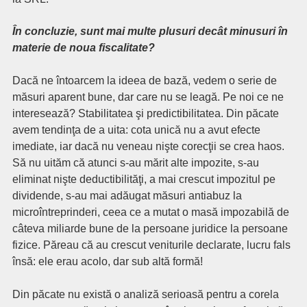
În concluzie, sunt mai multe plusuri decât minusuri în
materie de noua fiscalitate?
Dacă ne întoarcem la ideea de bază, vedem o serie de
măsuri aparent bune, dar care nu se leagă. Pe noi ce ne
interesează? Stabilitatea şi predictibilitatea. Din păcate
avem tendinţa de a uita: cota unică nu a avut efecte
imediate, iar dacă nu veneau nişte corecţii se crea haos.
Să nu uităm că atunci s-au mărit alte impozite, s-au
eliminat nişte deductibilităţi, a mai crescut impozitul pe
dividende, s-au mai adăugat măsuri antiabuz la
microîntreprinderi, ceea ce a mutat o masă impozabilă de
câteva miliarde bune de la persoane juridice la persoane
fizice. Păreau că au crescut veniturile declarate, lucru fals
însă: ele erau acolo, dar sub altă formă!
Din păcate nu există o analiză serioasă pentru a corela