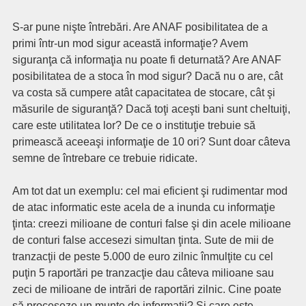
S-ar pune nişte întrebări. Are ANAF posibilitatea de a
primi într-un mod sigur această informaţie? Avem
siguranţa că informaţia nu poate fi deturnată? Are ANAF
posibilitatea de a stoca în mod sigur? Dacă nu o are, cât
va costa să cumpere atât capacitatea de stocare, cât şi
măsurile de siguranţă? Dacă toţi aceşti bani sunt cheltuiţi,
care este utilitatea lor? De ce o instituţie trebuie să
primească aceeaşi informaţie de 10 ori? Sunt doar câteva
semne de întrebare ce trebuie ridicate.
Am tot dat un exemplu: cel mai eficient şi rudimentar mod
de atac informatic este acela de a inunda cu informaţie
ţinta: creezi milioane de conturi false şi din acele milioane
de conturi false accesezi simultan ţinta. Sute de mii de
tranzacţii de peste 5.000 de euro zilnic înmulţite cu cel
puţin 5 raportări pe tranzacţie dau câteva milioane sau
zeci de milioane de intrări de raportări zilnic. Cine poate
să proceseze un munte de informaţii? Şi care este