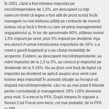
În 2001, când a fost introdus impozitul pe
microîntreprindere de 1,5%, am descoperit cu toţii
oarecum timid că legea a fost atât de prost scrisă încât
managerii nu mai trebuiau plătiţi pe contracte de muncă:
puteau să-şi facă o firmă cu care să preia managementul
angajatorului şi, în loc de aproximativ 60%, plăteau numai
1,5% impozit pe venit, plus 5% impozit pe dividend. Aşa
era atunci! A urmat introducerea impozitului de 16%: s-a
creat o gaură bugetară şi s-au căutat modalităţi de
acoperire. Evident, au descoperit microîntreprinderile: au
mărit impozitul de la 1,5 la 3%, au crescut şi impozitul pe
dividende de la 5-16%. Nu au ţinut cont însă de faptul că
impozitul pe dividend se aplică asupra unui venit care
fusese deja impozitat! În această situaţie au început să
dispară microîntreprinderile, căci nu au mai putut fi folosite
pentru consultanţă şi management: 16% +16% devenise
prea mult. S-a trecut la PFA. După intrarea în vigoare a
Noului Cod Fiscal vom trece, cel mai probabil, de la PFA
la SRL.