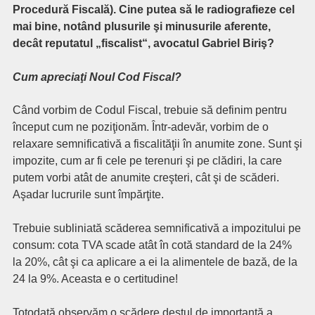
Procedură Fiscală). Cine putea să le radiografieze cel
mai bine, notând plusurile şi minusurile aferente,
decât reputatul „fiscalist“, avocatul Gabriel Biriş?
Cum apreciaţi Noul Cod Fiscal?
Când vorbim de Codul Fiscal, trebuie să definim pentru
început cum ne poziţionăm. Într-adevăr, vorbim de o
relaxare semnificativă a fiscalităţii în anumite zone. Sunt şi
impozite, cum ar fi cele pe terenuri şi pe clădiri, la care
putem vorbi atât de anumite creşteri, cât şi de scăderi.
Aşadar lucrurile sunt împărţite.
Trebuie subliniată scăderea semnificativă a impozitului pe
consum: cota TVA scade atât în cotă standard de la 24%
la 20%, cât şi ca aplicare a ei la alimentele de bază, de la
24 la 9%. Aceasta e o certitudine!
Totodată observăm o scădere destul de importantă a