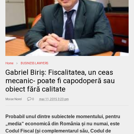
Home
BUSINESS LAWYERS
Gabriel Biriş: Fiscalitatea, un ceas
mecanic- poate fi capodoperă sau
obiect fără calitate
Moise Norel
0
mai 11, 2015 3:23 pm
Probabil unul dintre subiectele momentului, pentru
„media“ economică din România şi nu numai, este
Codul Fiscal (şi complementarul său, Codul de