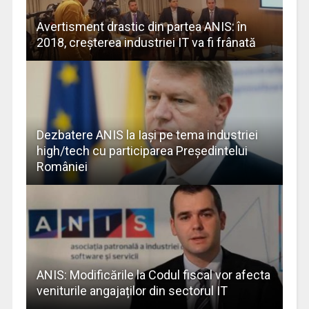
Avertisment drastic din partea ANIS: în
2018, creșterea industriei IT va fi frânată
Dezbatere ANIS la Iaşi pe tema industriei
high/tech cu participarea Preşedintelui
României
ANIS: Modificările la Codul fiscal vor afecta
veniturile angajaților din sectorul IT