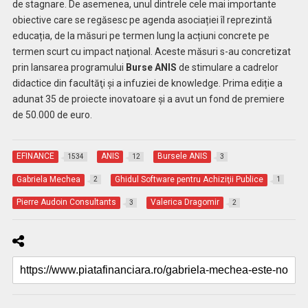
de stagnare. De asemenea, unul dintrele cele mai importante
obiective care se regăsesc pe agenda asociației îl reprezintă
educația, de la măsuri pe termen lung la acțiuni concrete pe
termen scurt cu impact naţional. Aceste măsuri s-au concretizat
prin lansarea programului
Burse ANIS
de stimulare a cadrelor
didactice din facultăţi şi a infuziei de knowledge. Prima ediție a
adunat 35 de proiecte inovatoare și a avut un fond de premiere
de 50.000 de euro.
EFINANCE
ANIS
Bursele ANIS
1534
12
3
Gabriela Mechea
Ghidul Software pentru Achiziţii Publice
2
1
Pierre Audoin Consultants
Valerica Dragomir
3
2