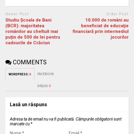
Newer Post
Older Post
Studiu Școala de Bani
10.000 de români au
(BCR): majoritatea
beneficiat de educaţie
românilor au cheltuit mai
financiară prin intermediul
puțin de 500 de lei pentru
jocurilor
cadourile de Crăciun
COMMENTS
FACEBOOK:
WORDPRESS:
0
DISQUS:
0
Lasă un răspuns
Adresa ta de email nu va fi publicată.
Câmpurile obligatorii sunt
marcate cu
*
Nume
*
Email
*