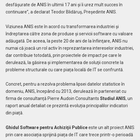
desfășurate de ANIS în ultimii 17 ani și îi urez mult succes în
continuare”, a declarat Teodor Blidăruș, Președinte ANIS.
Viziunea ANIS este în acord cu transformarea industriei şi
îndreptarea către zona de produse și servicii software cu valoare
adăugată. De aceea, la peste 20 de ani de la înfiinţare, ANIS nu
numai că joacă un rol activ în reprezantarea intereselor industriei,
dar contribuie totodată, prin proiectele de impact pe care le
derulează, la găsirea și implementarea de soluţii concrete la
probleme structurale cu care piața locală de IT se confruntă.
Concret, pentru a rezolva problema lipsei datelor statistice în
domeniu, ANIS, începând cu 2013, derulează în parteneriat cu
firma de consultanță Pierre Audoin Consultants
Studiul ANIS
, un
raport anual detaliat ce prezintă evoluția principalilor indicatori
din piață.
Ghidul Software pentru Achiziţii Publice
este un alt proiect ANIS
prin care asociația sprijină piața de IT care trece printr-o perioadă