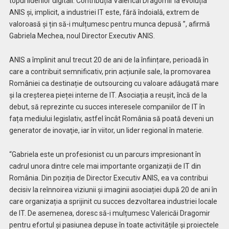
topul liderilor digitali. Contribuția Valericăi Dragomir la evoluția
ANIS și, implicit, a industriei IT este, fără îndoială, extrem de
valoroasă și țin să-i mulțumesc pentru munca depusă ”, afirmă
Gabriela Mechea, noul Director Executiv ANIS.
ANIS a împlinit anul trecut 20 de ani de la înființare, perioadă în
care a contribuit semnificativ, prin acțiunile sale, la promovarea
României ca destinație de outsourcing cu valoare adăugată mare
și la creșterea pieței interne de IT. Asociația a reușit, încă de la
debut, să reprezinte cu succes interesele companiilor de IT în
fața mediului legislativ, astfel încât România să poată deveni un
generator de inovaţie, iar în viitor, un lider regional în materie.
“Gabriela este un profesionist cu un parcurs impresionant în
cadrul unora dintre cele mai importante organizații de IT din
România. Din poziția de Director Executiv ANIS, ea va contribui
decisiv la reînnoirea viziunii și imaginii asociației după 20 de ani în
care organizația a sprijinit cu succes dezvoltarea industriei locale
de IT. De asemenea, doresc să-i mulțumesc Valericăi Dragomir
pentru efortul și pasiunea depuse în toate activitățile și proiectele