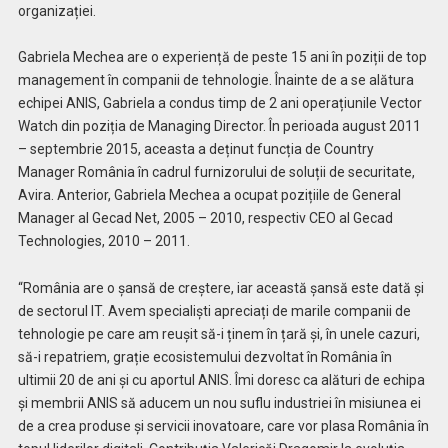
organizației.
Gabriela Mechea are o experiență de peste 15 ani în poziții de top
management în companii de tehnologie. Înainte de a se alătura
echipei ANIS, Gabriela a condus timp de 2 ani operațiunile Vector
Watch din poziția de Managing Director. În perioada august 2011
– septembrie 2015, aceasta a deținut funcția de Country
Manager România în cadrul furnizorului de soluții de securitate,
Avira. Anterior, Gabriela Mechea a ocupat pozițiile de General
Manager al Gecad Net, 2005 – 2010, respectiv CEO al Gecad
Technologies, 2010 – 2011.
“România are o șansă de creștere, iar această șansă este dată și
de sectorul IT. Avem specialiști apreciați de marile companii de
tehnologie pe care am reușit să-i ținem în țară și, în unele cazuri,
să-i repatriem, grație ecosistemului dezvoltat în România în
ultimii 20 de ani și cu aportul ANIS. Îmi doresc ca alături de echipa
și membrii ANIS să aducem un nou suflu industriei în misiunea ei
de a crea produse și servicii inovatoare, care vor plasa România în