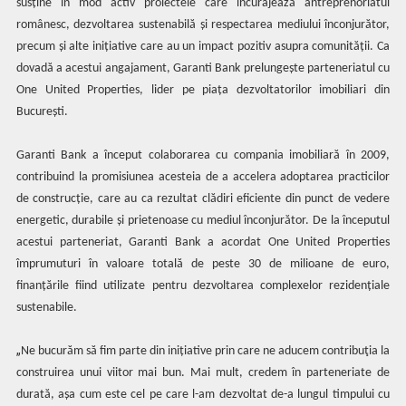
susține în mod activ proiectele care încurajează antreprenoriatul
românesc, dezvoltarea sustenabilă și respectarea mediului înconjurător,
precum și alte inițiative care au un impact pozitiv asupra comunității. Ca
dovadă a acestui angajament, Garanti Bank prelungește parteneriatul cu
One United Properties, lider pe piața dezvoltatorilor imobiliari din
București.
Garanti Bank a început colaborarea cu compania imobiliară în 2009,
contribuind la promisiunea acesteia de a accelera adoptarea practicilor
de construcție, care au ca rezultat clădiri eficiente din punct de vedere
energetic, durabile și prietenoase cu mediul înconjurător. De la începutul
acestui parteneriat, Garanti Bank a acordat One United Properties
împrumuturi în valoare totală de peste 30 de milioane de euro,
finanțările fiind utilizate pentru dezvoltarea complexelor rezidențiale
sustenabile.
„
Ne bucurăm să fim parte din inițiative prin care ne aducem contribuţia la
construirea unui viitor mai bun. Mai mult, credem în parteneriate de
durată, așa cum este cel pe care l-am dezvoltat de-a lungul timpului cu