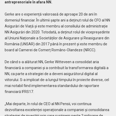
antreprenoriale în afara NN.
Gerke are o experiență valoroasă de aproape 20 de ani în
domeniul financiar. În ultimii șapte ani a deținut rolul de CFO al NN
Asigurări de Viață și este membru al consiliului de administrație
NN Asigurări din 2020.
Totodată, a deținut rolul de vicepreședinte
al Uniunii Naționale a Societăților de Asigurare și Reasigurare din
România (UNSAR) din 2017 până în prezent și este membru de
board al Camerei de Comerț Româno-Olandeze (NRCC).
De când s-a alăturat NN, Gerke Witteveen a consolidat aria
financiară a companiei și a contribuit la transformarea digitală a
NN, ca parte a strategiei de a deveni asigurătorul digital al
viitorului. S-a implicat de-a lungul timpului în proiecte diverse, cel
mai notabil fiind implementarea standardului de raportare
financiară IFRS17.
„Mai departe, în rolul de CEO al NN Pensii, voi continua
dezvoltarea excelenței operaționale a companiei și consolidarea
strategiei de investiții prin care susținem peste 2 milioane de