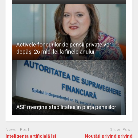
Activele fondurilor de pensii private vor
depăşi 26 mld. lei la finele anului
ASF menţine stabilitatea în piaţa pensiilor
Newer Post
Older Post
Inteligența artificială își
Noutăți privind privind