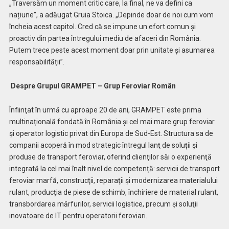
„Traversăm un moment critic care, la final, ne va defini ca
națiune”, a adăugat Gruia Stoica. „Depinde doar de noi cum vom
încheia acest capitol. Cred că se impune un efort comun și
proactiv din partea întregului mediu de afaceri din România.
Putem trece peste acest moment doar prin unitate și asumarea
responsabilității”.
Despre Grupul GRAMPET – Grup Feroviar Român
Înfiinţat în urmă cu aproape 20 de ani, GRAMPET este prima
multinațională fondată în România și cel mai mare grup feroviar
și operator logistic privat din Europa de Sud-Est. Structura sa de
companii acoperă în mod strategic întregul lanţ de soluții și
produse de transport feroviar, oferind clienţilor săi o experienţă
integrată la cel mai înalt nivel de competență: servicii de transport
feroviar marfă, construcţii, reparaţii şi modernizarea materialului
rulant, producția de piese de schimb, închiriere de material rulant,
transbordarea mărfurilor, servicii logistice, precum și soluţii
inovatoare de IT pentru operatorii feroviari.