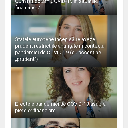
Cum reflectăm COVID-19 în situațiile
financiare?
Statele europene încep să relaxeze
prudent restricțiile anunțate în contextul
pandemiei de COVID-19 (cu accent pe
„prudent”)
Efectele pandemiei de COVID-19 asupra
piețelor financiare