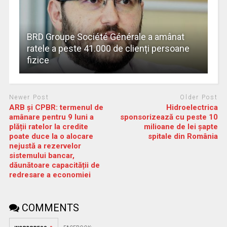
BRD Groupe Société Générale a amânat
ratele a peste 41.000 de clienți persoane
fizice
Newer Post
Older Post
ARB și CPBR: termenul de
Hidroelectrica
amânare pentru 9 luni a
sponsorizează cu peste 10
plății ratelor la credite
milioane de lei șapte
poate duce la o alocare
spitale din România
nejustă a rezervelor
sistemului bancar,
dăunătoare capacității de
redresare a economiei
COMMENTS