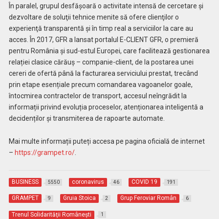
În paralel, grupul desfăşoară o activitate intensă de cercetare şi
dezvoltare de soluţii tehnice menite să ofere clienţilor o
experienţă transparentă şi în timp real a serviciilor la care au
acces. În 2017, GFR a lansat portalul E-CLIENT GFR, o premieră
pentru România și sud-estul Europei, care facilitează gestionarea
relației clasice cărăuș – companie-client, de la postarea unei
cereri de ofertă până la facturarea serviciului prestat, trecând
prin etape esențiale precum comandarea vagoanelor goale,
întocmirea contractelor de transport, accesul neîngrădit la
informații privind evoluția proceselor, atenționarea inteligentă a
decidenților și transmiterea de rapoarte automate.
Mai multe informații puteți accesa pe pagina oficială de internet
–
https://grampet.ro/
.
BUSINESS
coronavirus
COVID 19
5550
46
191
GRAMPET
Gruia Stoica
Grup Feroviar Român
9
2
6
Trenul Solidarităţii Româneşti
1