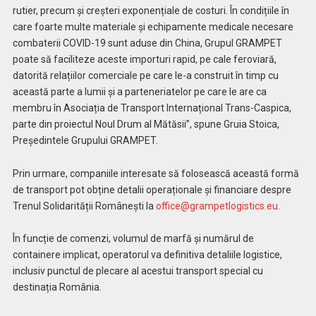
rutier, precum și creșteri exponențiale de costuri. În condițiile în
care foarte multe materiale și echipamente medicale necesare
combaterii COVID-19 sunt aduse din China, Grupul GRAMPET
poate să faciliteze aceste importuri rapid, pe cale feroviară,
datorită relațiilor comerciale pe care le-a construit în timp cu
această parte a lumii și a parteneriatelor pe care le are ca
membru în Asociația de Transport Internațional Trans-Caspica,
parte din proiectul Noul Drum al Mătăsii”, spune Gruia Stoica,
Președintele Grupului GRAMPET.
Prin urmare, companiile interesate să folosească această formă
de transport pot obține detalii operaționale și financiare despre
Trenul Solidarității Românești la
office@grampetlogistics.eu
.
În funcție de comenzi, volumul de marfă și numărul de
containere implicat, operatorul va definitiva detaliile logistice,
inclusiv punctul de plecare al acestui transport special cu
destinația România.