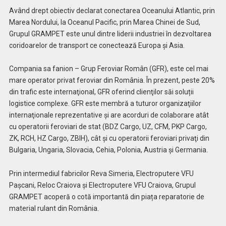
Având drept obiectiv declarat conectarea Oceanului Atlantic, prin
Marea Nordului, la Oceanul Pacific, prin Marea Chinei de Sud,
Grupul GRAMPET este unul dintre liderii industriei în dezvoltarea
coridoarelor de transport ce conectează Europa şi Asia.
Compania sa fanion – Grup Feroviar Român (GFR), este cel mai
mare operator privat feroviar din România. În prezent, peste 20%
din trafic este internaţional, GFR oferind clienţilor săi soluții
logistice complexe. GFR este membră a tuturor organizaţiilor
internaţionale reprezentative și are acorduri de colaborare atât
cu operatorii feroviari de stat (BDZ Cargo, UZ, CFM, PKP Cargo,
ZK, RCH, HZ Cargo, ZBIH), cât și cu operatorii feroviari privaţi din
Bulgaria, Ungaria, Slovacia, Cehia, Polonia, Austria și Germania.
Prin intermediul fabricilor Reva Simeria, Electroputere VFU
Paşcani, Reloc Craiova și Electroputere VFU Craiova, Grupul
GRAMPET acoperă o cotă importantă din piața reparatorie de
material rulant din România.