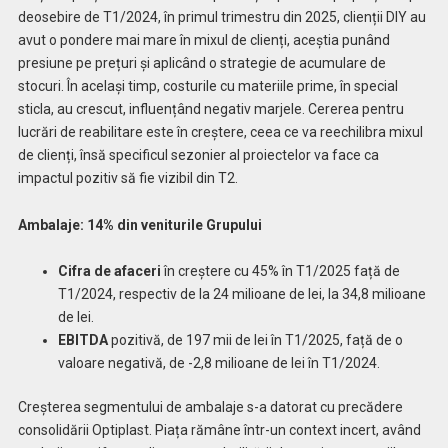
deosebire de T1/2024, în primul trimestru din 2025, clienții DIY au
avut o pondere mai mare în mixul de clienți, aceștia punând
presiune pe prețuri și aplicând o strategie de acumulare de
stocuri. În același timp, costurile cu materiile prime, în special
sticla, au crescut, influențând negativ marjele. Cererea pentru
lucrări de reabilitare este în creștere, ceea ce va reechilibra mixul
de clienți, însă specificul sezonier al proiectelor va face ca
impactul pozitiv să fie vizibil din T2.
Ambalaje: 14% din veniturile Grupului
Cifra de afaceri
în creștere cu 45% în T1/2025 față de
T1/2024, respectiv de la 24 milioane de lei, la 34,8 milioane
de lei.
EBITDA
pozitivă, de 197 mii de lei în T1/2025, față de o
valoare negativă, de -2,8 milioane de lei în T1/2024.
Creșterea segmentului de ambalaje s-a datorat cu precădere
consolidării Optiplast. Piața rămâne într-un context incert, având