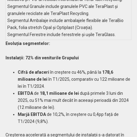
Segmentul Granule include granulele PVC ale TeraPlast și
granulele reciclate ale TeraPlast Recycling.
Segmentul Ambalaje include ambalajele flexibile ale TeraBio
Pack, folia stretch Opal și Optiplast (Croația).
Segmentul Ferestre include ferestrele și ușile TeraGlass.
Evoluția segmentelor:
Instalații: 72% din veniturile Grupului
Cifră de afaceri
în creștere cu 46%, până la
178,6
milioane de lei
în T1/2025, comparativ cu 122 milioane de
lei în T1/2024.
EBITDA
de
18,1 milioane de lei
după primele 3 luni din
2025, cu 51% mai mult decât în aceeași perioadă din 2024
(12 milioane de lei).
Marjă EBITDA
de 10,2%, în creștere cu 0,4pp față de
T1/2024 (9,8%).
Creșterea accelerată a segmentului de instalații s-a datorat în