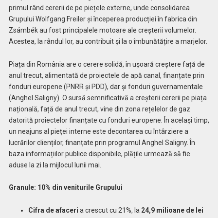
primul rând cererii de pe piețele externe, unde consolidarea
Grupului Wolfgang Freiler și începerea producției în fabrica din
Zsámbék au fost principalele motoare ale creșterii volumelor.
Acestea, la rândul lor, au contribuit și la o îmbunătățire a marjelor.
Piața din România are o cerere solidă, în ușoară creștere față de
anul trecut, alimentată de proiectele de apă canal, finanțate prin
fonduri europene (PNRR și PDD), dar și fonduri guvernamentale
(Anghel Saligny). O sursă semnificativă a creșterii cererii pe piața
națională, față de anul trecut, vine din zona rețelelor de gaz
datorită proiectelor finanțate cu fonduri europene. În același timp,
un neajuns al pieței interne este decontarea cu întârziere a
lucrărilor clienților, finanțate prin programul Anghel Saligny. În
baza informațiilor publice disponibile, plățile urmează să fie
aduse la zi la mijlocul lunii mai.
Granule: 10% din veniturile Grupului
Cifra de afaceri
a crescut cu 21%, la
24,9 milioane de lei