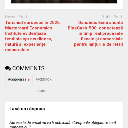
Newer Post
Older Post
Turismul european în 2025:
Danubius Exim anunță
Mastercard Economics
BlueCash-500: conectează
Institute evidențiază
în timp real procesele
tendința spre wellness,
fiscale și comerciale
natură și experiențe
pentru lanțurile de retail
memorabile
COMMENTS
FACEBOOK:
WORDPRESS:
0
DISQUS:
Lasă un răspuns
Adresa ta de email nu va fi publicată.
Câmpurile obligatorii sunt
marcate cu
*