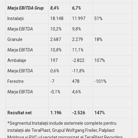
Marja EBITDA Grup
8,4%
6,7%
Instalații
18.148
11.997
51%
Marja EBITDA
10,2%
9,8%
Granule
2.687
2.279
18%
Marja EBITDA
10,8%
11,1%
Ambalaje
197
-2.822
107%
Marja EBITDA
0,6%
-11,8%
Ferestre
-7
478
-101%
Marja EBITDA
-0,1%
4,6%
Rezultat net
1.196
-2.526
147%
*Segmentul Instalații include sistemele complete pentru
instalații ale TeraPlast, Grupul Wolfgang Freiler, Palplast
Moldova și PVC-ul reciclat micronizat al TeraPlast Recycling.