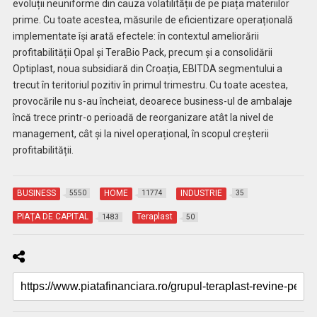
evoluții neuniforme din cauza volatilității de pe piața materiilor
prime. Cu toate acestea, măsurile de eficientizare operațională
implementate își arată efectele: în contextul ameliorării
profitabilității Opal și TeraBio Pack, precum și a consolidării
Optiplast, noua subsidiară din Croația, EBITDA segmentului a
trecut în teritoriul pozitiv în primul trimestru. Cu toate acestea,
provocările nu s-au încheiat, deoarece business-ul de ambalaje
încă trece printr-o perioadă de reorganizare atât la nivel de
management, cât și la nivel operațional, în scopul creșterii
profitabilității.
BUSINESS
HOME
INDUSTRIE
5550
11774
35
PIAŢA DE CAPITAL
Teraplast
1483
50