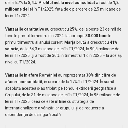
de la 6,7% la
8,4%
.
Profitul net la nivel consolidat
a fost de
1,2
milioane de lei
în T1/2025, față de o pierdere de 2,5 milioane de
lei în T1/2024.
Vânzările cantitative
au crescut cu
25%
, de la peste 23 de mii de
tone în primul trimestru din 2024, la aproape
30.000 tone
în
primul trimestru al anului curent.
Marja brută
a crescut cu
41%
valoric
, de la 64,3 milioane de lei în T1/2024, la 90,8 milioane de
lei în T1/2025, și a fost de 36% în trimestrul 1 din 2025 – la același
nivel cu T1/2024.
Vânzările în afara României
au reprezentat
38% din cifra de
afaceri consolidată
, în urcare de la 17% în T1/2024. În sumă
absolută acestea s-au triplat, pe fondul extinderii geografice a
Grupului, de la 31 de milioane de lei în T1/2024, la 95 milioane de
lei în T1/2025, ceea ce este în linie cu strategia de
internaționalizare a vânzărilor grupului și de reducere a
dependenței de o singură piață.