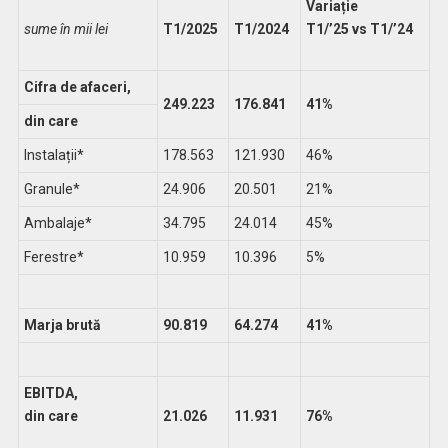
Variație
sume în mii lei
T1/2025
T1/2024
T1/’25 vs T1/’24
Cifra de afaceri,
249.223
176.841
41%
din care
Instalații*
178.563
121.930
46%
Granule*
24.906
20.501
21%
Ambalaje*
34.795
24.014
45%
Ferestre*
10.959
10.396
5%
Marja brută
90.819
64.274
41%
EBITDA,
din care
21.026
11.931
76%