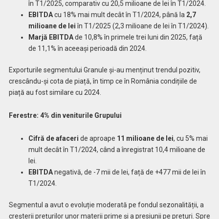
în T1/2025, comparativ cu 20,5 milioane de lei în T1/2024.
EBITDA
cu 18% mai mult decât în T1/2024, până la
2,7
milioane de lei
în T1/2025 (2,3 milioane de lei în T1/2024).
Marjă EBITDA
de 10,8% în primele trei luni din 2025, față
de 11,1% în aceeași perioadă din 2024.
Exporturile segmentului Granule și-au menținut trendul pozitiv,
crescându-și cota de piață, în timp ce în România condițiile de
piață au fost similare cu 2024.
Ferestre: 4% din veniturile Grupului
Cifră de afaceri
de aproape
11 milioane de lei
, cu 5% mai
mult decât în T1/2024, când a înregistrat 10,4 milioane de
lei.
EBITDA
negativă, de -7 mii de lei, față de +477 mii de lei în
T1/2024.
Segmentul a avut o evoluție moderată pe fondul sezonalității, a
creșterii prețurilor unor materii prime și a presiunii pe prețuri. Spre