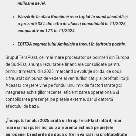
milioane de lei.
Vânzările în afara României s-au triplat în sumă absolută și
reprezintă 38% din cifra de afaceri consolidată în T1/2025,
comparativ cu 17% în T1/2024.
EBITDA segmentului Ambalaje a trecut în teritoriu pozitiv.
Grupul TeraPlast, cel mai mare procesator de polimeri din Europa
de Sud-Est, anunță rezultatele financiare consolidate pentru
primul trimestru din 2025, marcând o evoluție solidă, de două
cifre, atât din punct de vedere al veniturilor, cât și al profitabilității.
Această creștere vine pe fondul unui mix de factori strategici:
integrarea achizițiilor recente, eficientizarea operațională și
consolidarea prezenței pe piețele externe, dar și datorită
efectului de bază.
„Începutul anului 2025 arată un Grup TeraPlast întărit, mai
mare și mai puternic, cu o amprentă extinsă pe piețele
europene. Creșterile de două cifre în vânzări și profitabilitate