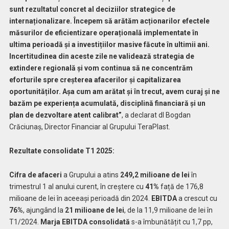
sunt rezultatul concret al deciziilor strategice de
internaționalizare. Începem să arătăm acționarilor efectele
măsurilor de eficientizare operațională implementate în
ultima perioadă și a investițiilor masive făcute în ultimii ani.
Incertitudinea din aceste zile ne validează strategia de
extindere regională și vom continua să ne concentrăm
eforturile spre creșterea afacerilor și capitalizarea
oportunităților. Așa cum am arătat și în trecut, avem curaj și ne
bazăm pe experiența acumulată, disciplină financiară și un
plan de dezvoltare atent calibrat”
, a declarat dl Bogdan
Crăciunaș, Director Financiar al Grupului TeraPlast.
Rezultate consolidate T1 2025:
Cifra de afaceri
a Grupului a atins
249,2 milioane de lei
în
trimestrul 1 al anului curent, în creștere cu
41%
față de 176,8
milioane de lei în aceeași perioadă din 2024.
EBITDA
a crescut cu
76%
, ajungând la
21 milioane de lei
, de la 11,9 milioane de lei în
T1/2024.
Marja EBITDA consolidată
s-a îmbunătățit cu 1,7 pp,