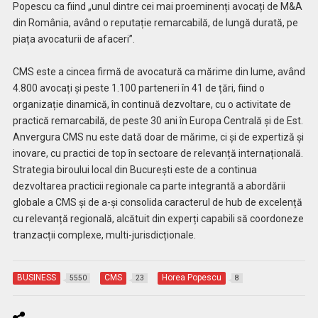
Popescu ca fiind „unul dintre cei mai proeminenți avocați de M&A
din România, având o reputație remarcabilă, de lungă durată, pe
piața avocaturii de afaceri”.
CMS este a cincea firmă de avocatură ca mărime din lume, având
4.800 avocați și peste 1.100 parteneri în 41 de țări, fiind o
organizație dinamică, în continuă dezvoltare, cu o activitate de
practică remarcabilă, de peste 30 ani în Europa Centrală și de Est.
Anvergura CMS nu este dată doar de mărime, ci și de expertiză și
inovare, cu practici de top în sectoare de relevanță internațională.
Strategia biroului local din București este de a continua
dezvoltarea practicii regionale ca parte integrantă a abordării
globale a CMS și de a-și consolida caracterul de hub de excelență
cu relevanță regională, alcătuit din experți capabili să coordoneze
tranzacții complexe, multi-jurisdicționale.
BUSINESS
CMS
Horea Popescu
5550
23
8