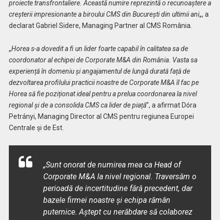
proiecte transfrontaliere.
Această numire reprezintă o recunoaștere a
creșterii impresionante a biroului CMS din București din ultimii ani
„, a
declarat Gabriel Sidere, Managing Partner al CMS România.
„
Horea s-a dovedit a fi un lider foarte capabil
î
n calitatea sa de
coordonator al echipei de Corporate M&A din România. Vasta sa
experiență în domeniu și angajamentul de lungă durată față de
dezvoltarea profilului practicii noastre de Corporate M&A îl fac pe
Horea să fie poziționat ideal pentru a prelua coordonarea la nivel
regional și de a consolida CMS ca lider de piață
”, a afirmat Dóra
Petrányi, Managing Director al CMS pentru regiunea Europei
Centrale și de Est.
„
Sunt onorat de numirea mea ca Head of
Corporate M&A la nivel regional. Traversăm o
perioadă de incertitudine fără precedent, dar
bazele firmei noastre și echipa rămân
puternice. Aștept cu nerăbdare să colaborez