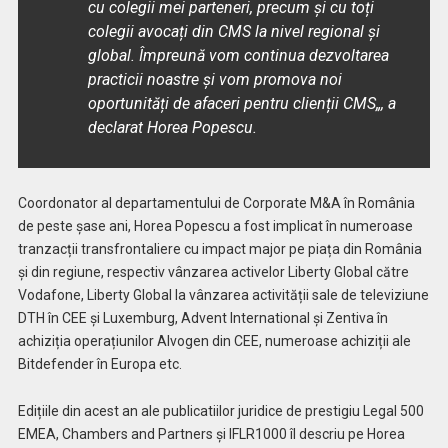
cu colegii mei parteneri, precum și cu toți
colegii avocați din CMS la nivel regional și
global. Împreună vom continua dezvoltarea
practicii noastre și vom promova noi
oportunități de afaceri pentru clienții CMS
„, a
declarat Horea Popescu.
Coordonator al departamentului de Corporate M&A în România
de peste șase ani, Horea Popescu a fost implicat în numeroase
tranzacții transfrontaliere cu impact major pe piața din România
și din regiune, respectiv vânzarea activelor Liberty Global către
Vodafone, Liberty Global la vânzarea activității sale de televiziune
DTH în CEE și Luxemburg, Advent International și Zentiva în
achiziția operațiunilor Alvogen din CEE, numeroase achiziții ale
Bitdefender în Europa etc.
Edițiile din acest an ale publicatiilor juridice de prestigiu Legal 500
EMEA, Chambers and Partners și IFLR1000 îl descriu pe Horea