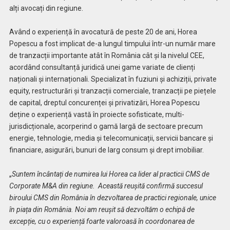
alți avocați din regiune.
Având o experiență în avocatură de peste 20 de ani, Horea
Popescu a fost implicat de-a lungul timpului într-un număr mare
de tranzacții importante atât în România cât și la nivelul CEE,
acordând consultanță juridică unei game variate de clienți
naționali și internaționali. Specializat în fuziuni și achiziții, private
equity, restructurări și tranzacții comerciale, tranzacții pe piețele
de capital, dreptul concurenței și privatizări, Horea Popescu
deține o experiență vastă în proiecte sofisticate, multi-
jurisdicționale, acorperind o gamă largă de sectoare precum
energie, tehnologie, media și telecomunicații, servicii bancare și
financiare, asigurări, bunuri de larg consum și drept imobiliar.
„
Suntem
î
ncântați de numirea lui Horea ca lider al practicii CMS de
Corporate M&A din regiune. Această reușită confirmă succesul
biroului CMS din România în dezvoltarea de practici regionale, unice
în piața din România. Noi am reușit să dezvoltăm o echipă de
excepție, cu o experiență foarte valoroasă în coordonarea de