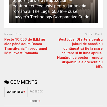
Specialiştii Maravela|Asociații –
contribuitori exclusivi pentru jurisdicția
română ai The Legal 500 In-House
Lawyer’s Technology Comparative Guide
Newer Post
Older Post
Peste 10.000 de IMM au
BestJobs: Ofertele pentru
ales până acum Banca
joburi de acasă au
Transilvania în programul
continuat să fie la mare
IMM Invest România
căutare și în luna aprilie.
Numărul de posturi remote
disponibile a crescut cu
60%
COMMENTS
FACEBOOK:
WORDPRESS:
0
DISQUS:
0