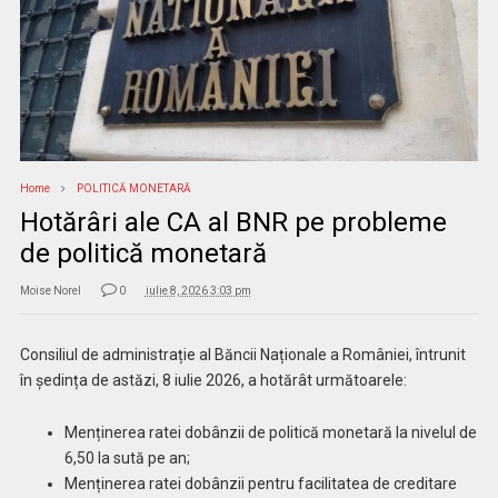
Home
POLITICĂ MONETARĂ
Hotărâri ale CA al BNR pe probleme
de politică monetară
Moise Norel
0
iulie 8, 2026 3:03 pm
Consiliul de administrație al Băncii Naționale a României, întrunit
în ședința de astăzi, 8 iulie 2026, a hotărât următoarele:
Menținerea ratei dobânzii de politică monetară la nivelul de
6,50 la sută pe an;
Menținerea ratei dobânzii pentru facilitatea de creditare