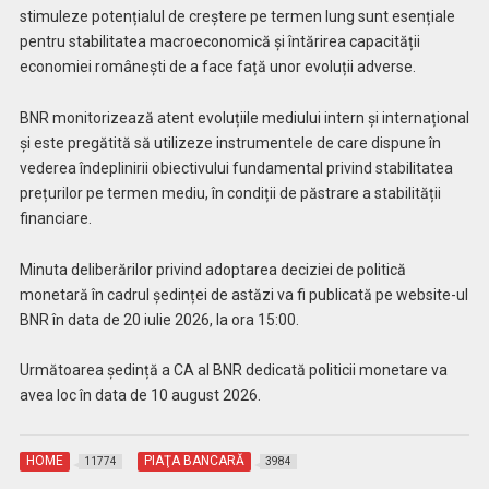
stimuleze potențialul de creștere pe termen lung sunt esențiale
pentru stabilitatea macroeconomică și întărirea capacității
economiei românești de a face față unor evoluții adverse.
BNR monitorizează atent evoluțiile mediului intern și internațional
și este pregătită să utilizeze instrumentele de care dispune în
vederea îndeplinirii obiectivului fundamental privind stabilitatea
prețurilor pe termen mediu, în condiții de păstrare a stabilității
financiare.
Minuta deliberărilor privind adoptarea deciziei de politică
monetară în cadrul ședinței de astăzi va fi publicată pe website-ul
BNR în data de 20 iulie 2026, la ora 15:00.
Următoarea ședință a CA al BNR dedicată politicii monetare va
avea loc în data de 10 august 2026.
HOME
PIAŢA BANCARĂ
11774
3984