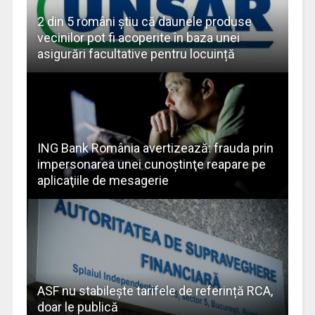
2 din 5 români știu că daunele produse
vecinilor pot fi acoperite în baza unei
asigurări facultative pentru locuință
ING Bank România avertizează: frauda prin
impersonarea unei cunoştinţe reapare pe
aplicaţiile de mesagerie
ASF nu stabilește tarifele de referință RCA,
doar le publică