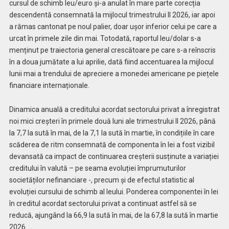
cursul de schimb leu/euro și-a anulat în mare parte corecția
descendentă consemnată la mijlocul trimestrului II 2026, iar apoi
a rămas cantonat pe noul palier, doar ușor inferior celui pe care a
urcat în primele zile din mai. Totodată, raportul leu/dolar s-a
menținut pe traiectoria general crescătoare pe care s-a reînscris
în a doua jumătate a lui aprilie, dată fiind accentuarea la mijlocul
lunii mai a trendului de apreciere a monedei americane pe piețele
financiare internaționale.
Dinamica anuală a creditului acordat sectorului privat a înregistrat
noi mici creșteri în primele două luni ale trimestrului II 2026, până
la 7,7 la sută în mai, de la 7,1 la sută în martie, în condițiile în care
scăderea de ritm consemnată de componenta în lei a fost vizibil
devansată ca impact de continuarea creșterii susținute a variației
creditului în valută – pe seama evoluției împrumuturilor
societăților nefinanciare -, precum și de efectul statistic al
evoluției cursului de schimb al leului. Ponderea componentei în lei
în creditul acordat sectorului privat a continuat astfel să se
reducă, ajungând la 66,9 la sută în mai, de la 67,8 la sută în martie
2026.