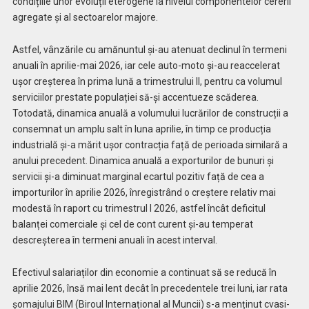
condițiile unor evoluții eterogene la nivelul componentelor cererii
agregate și al sectoarelor majore.
Astfel, vânzările cu amă­nuntul și-au atenuat declinul în termeni
anuali în aprilie-mai 2026, iar cele auto-moto și-au reaccelerat
ușor creșterea în prima lună a trimestrului II, pentru ca volumul
serviciilor prestate populației să-și accentueze scăderea.
Totodată, dinamica anuală a volumului lucrărilor de construcții a
consemnat un amplu salt în luna aprilie, în timp ce producția
industrială și-a mărit ușor contracția față de perioada similară a
anului precedent. Dinamica anuală a exporturilor de bunuri și
servicii și-a diminuat marginal ecartul pozitiv față de cea a
importurilor în aprilie 2026, înregistrând o creștere relativ mai
modestă în raport cu trimestrul I 2026, astfel încât deficitul
balanței comerciale și cel de cont curent și-au temperat
descreșterea în termeni anuali în acest interval.
Efectivul salariaților din economie a continuat să se reducă în
aprilie 2026, însă mai lent decât în precedentele trei luni, iar rata
șomajului BIM (Biroul Internațional al Muncii) s-a menținut cvasi-