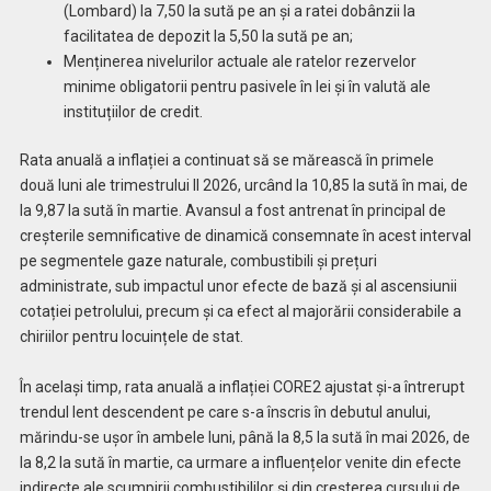
(Lombard) la 7,50 la sută pe an și a ratei dobânzii la
facilitatea de depozit la 5,50 la sută pe an;
Menținerea nivelurilor actuale ale ratelor rezervelor
minime obligatorii pentru pasivele în lei și în valută ale
instituțiilor de credit.
Rata anuală a inflației a continuat să se mărească în primele
două luni ale trimestrului II 2026, urcând la 10,85 la sută în mai, de
la 9,87 la sută în martie. Avansul a fost antrenat în principal de
creșterile semnificative de dinamică consemnate în acest interval
pe segmentele gaze naturale, combustibili și prețuri
administrate, sub impactul unor efecte de bază și al ascensiunii
cotației petrolului, precum și ca efect al majorării considerabile a
chiriilor pentru locuințele de stat.
În același timp, rata anuală a inflației CORE2 ajustat și-a întrerupt
trendul lent descendent pe care s-a înscris în debutul anului,
mărindu-se ușor în ambele luni, până la 8,5 la sută în mai 2026, de
la 8,2 la sută în martie, ca urmare a influențelor venite din efecte
indirecte ale scumpirii combustibililor și din creșterea cursului de