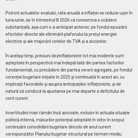
Potrivit actualelor evaluări, rata anuală a inflației se reduce ușor în
luna iunie, iar în trimestrul III 2026 va consemna o scădere
substanțială, așa cum s-a anticipat anterior, pe fondul epuizării
efectelor directe ale eliminării plafonului la prețul energiei
electrice și ale majorării cotelor de TVA și a accizelor.
În același timp, presiuni dezinflaționiste tot mai evidente sunt
așteptate în perspectivă mai îndepărtată din partea factorilor
fundamentali, cu precădere din partea cererii agregate, pe fondul
corecției bugetare inițiate în 2025 și continuată în acest an, cu
implicații favorabile și asupra anticipațiilor inflaționiste, și de
natură să conducă la ajustarea pe mai departe a deficitului de
cont curent.
Incertitudini mari rămân însă asociate, inclusiv în actuala situație
politică internă, măsurilor potențial adoptate în viitor în scopul
continuării consolidării bugetare dincolo de anul curent
corespunzător Planului bugetar-structural pe termen mediu