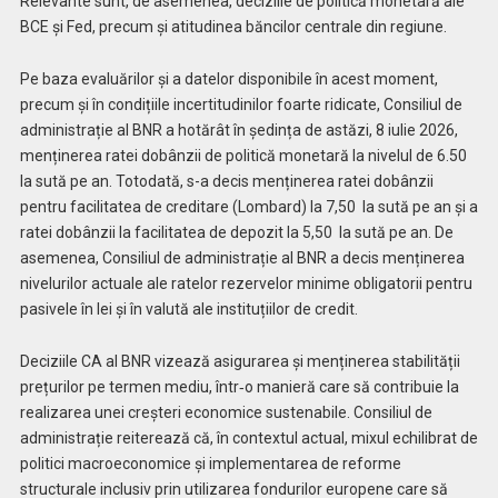
Relevante sunt, de asemenea, deciziile de politică monetară ale
BCE și Fed, precum și atitudinea băncilor centrale din regiune.
Pe baza evaluărilor și a datelor disponibile în acest moment,
precum și în condițiile incertitudinilor foarte ridicate, Consiliul de
administrație al BNR a hotărât în ședința de astăzi, 8 iulie 2026,
menținerea ratei dobânzii de politică monetară la nivelul de 6.50
la sută pe an. Totodată, s-a decis menținerea ratei dobânzii
pentru facilitatea de creditare (Lombard) la 7,50 la sută pe an și a
ratei dobânzii la facilitatea de depozit la 5,50 la sută pe an. De
asemenea, Consiliul de administrație al BNR a decis menținerea
nivelurilor actuale ale ratelor rezervelor minime obligatorii pentru
pasivele în lei și în valută ale instituțiilor de credit.
Deciziile CA al BNR vizează asigurarea și menținerea stabilității
prețurilor pe termen mediu, într‑o manieră care să contribuie la
realizarea unei creșteri economice sustenabile. Consiliul de
administrație reiterează că, în contextul actual, mixul echilibrat de
politici macroeconomice și implementarea de reforme
structurale inclusiv prin utilizarea fondurilor europene care să