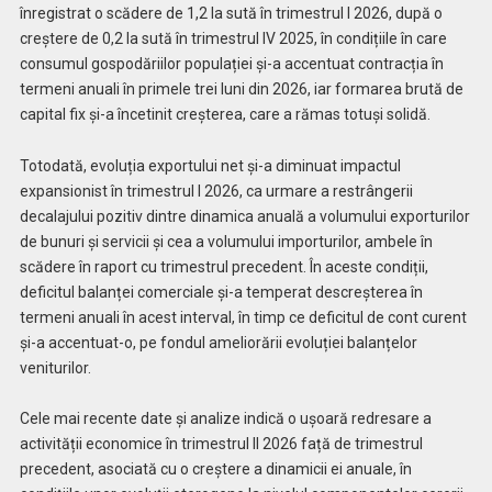
înregistrat o scădere de 1,2 la sută în trimestrul I 2026, după o
creștere de 0,2 la sută în trimestrul IV 2025, în condițiile în care
consumul gospodăriilor populației și-a accentuat contracția în
termeni anuali în primele trei luni din 2026, iar formarea brută de
capital fix și-a încetinit creșterea, care a rămas totuși solidă.
Totodată, evoluția exportului net și-a diminuat impactul
expansionist în trimestrul I 2026, ca urmare a restrângerii
decalajului pozitiv dintre dinamica anuală a volumului exporturilor
de bunuri și servicii și cea a volumului importurilor, ambele în
scădere în raport cu trimestrul precedent. În aceste condiții,
deficitul balanței comerciale și-a temperat descreșterea în
termeni anuali în acest interval, în timp ce deficitul de cont curent
și-a accentuat-o, pe fondul ameliorării evoluției balanțelor
veniturilor.
Cele mai recente date și analize indică o ușoară redresare a
activității economice în trimestrul II 2026 față de trimestrul
precedent, asociată cu o creștere a dinamicii ei anuale, în