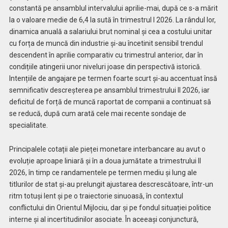
constantă pe ansamblul intervalului aprilie-mai, după ce s-a mărit
la o valoare medie de 6,4 la sută în trimestrul I 2026. La rândul lor,
dinamica anuală a salariului brut nominal și cea a costului unitar
cu forța de muncă din industrie și-au încetinit sensibil trendul
descendent în aprilie comparativ cu trimestrul anterior, dar în
condițiile atingerii unor niveluri joase din perspectivă istorică.
Intențiile de angajare pe termen foarte scurt și-au accentuat însă
semnificativ descreșterea pe ansamblul trimestrului II 2026, iar
deficitul de forță de muncă raportat de companii a continuat să
se reducă, după cum arată cele mai recente sondaje de
specialitate.
Principalele cotații ale pieței monetare interbancare au avut o
evoluție aproape liniară și în a doua jumătate a trimestrului II
2026, în timp ce randamentele pe termen mediu și lung ale
titlurilor de stat și-au prelungit ajustarea descrescătoare, într-un
ritm totuși lent și pe o traiectorie sinuoasă, în contextul
conflictului din Orientul Mijlociu, dar și pe fondul situației politice
interne și al incertitudinilor asociate. În aceeași conjunctură,