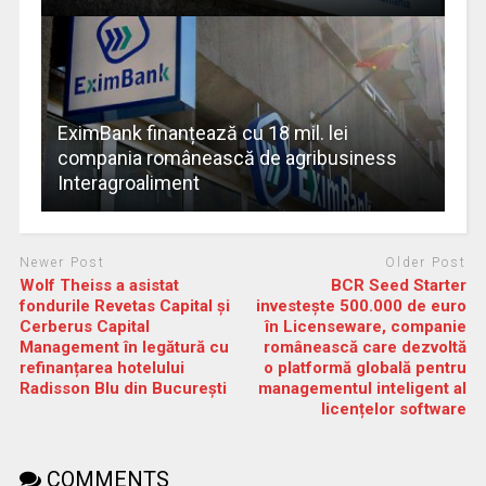
EximBank finanțează cu 18 mil. lei
compania românească de agribusiness
Interagroaliment
Newer Post
Older Post
Wolf Theiss a asistat
BCR Seed Starter
fondurile Revetas Capital și
investește 500.000 de euro
Cerberus Capital
în Licenseware, companie
Management în legătură cu
românească care dezvoltă
refinanțarea hotelului
o platformă globală pentru
Radisson Blu din București
managementul inteligent al
licențelor software
COMMENTS