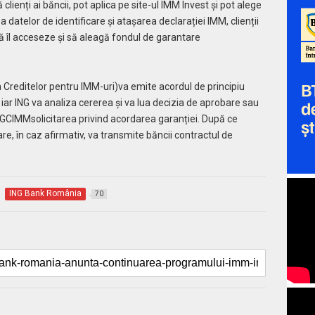
ă clienți ai băncii, pot aplica pe site-ul IMM Invest și pot alege
atelor de identificare și atașarea declarației IMM, clienții
ă îl acceseze și să aleagă fondul de garantare
Creditelor pentru IMM-uri)va emite acordul de principiu
, iar ING va analiza cererea și va lua decizia de aprobare sau
FNGCIMMsolicitarea privind acordarea garanției. După ce
, în caz afirmativ, va transmite băncii contractul de
ING Bank România
70