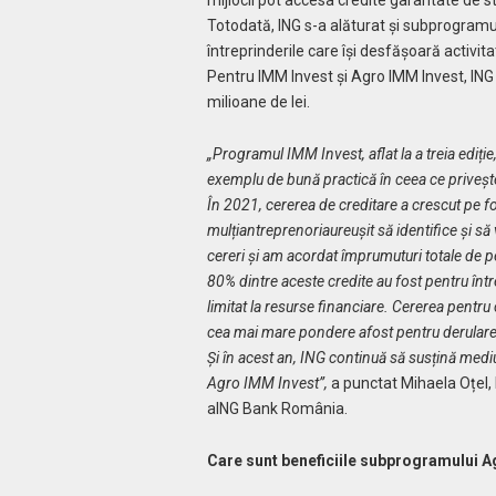
mijlocii pot accesa credite garantate de sta
Totodată, ING s-a alăturat și subprogramul
întreprinderile care își desfășoară activit
Pentru IMM Invest și Agro IMM Invest, ING
milioane de lei.
„Programul IMM Invest, aflat la a treia ediți
exemplu de bună practică în ceea ce privește 
În 2021, cererea de creditare a crescut pe f
mulțiantreprenoriaureușit să identifice și să
cereri și am acordat împrumuturi totale de p
80% dintre aceste credite au fost pentru într
limitat la resurse financiare. Cererea pentru c
cea mai mare pondere afost pentru derularea 
Și în acest an, ING continuă să susțină med
Agro IMM Invest”,
a punctat Mihaela Oțel, 
aING Bank România.
Care sunt beneficiile subprogramului 