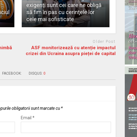
exigenţi sunt cei care ne obligă
iciul
să fim în pas cu cerinţele lor
cele mai sofisticate
Older Post
chimbă
ASF monitorizează cu atenție impactul
crizei din Ucraina asupra pieței de capital
FACEBOOK:
DISQUS:
0
urile obligatorii sunt marcate cu
*
Email
*