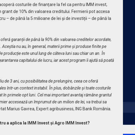
acoperă costurile de finanțare la fel ca pentru IMM invest,
n grant de 10% din valoarea creditului. Fermierii pot accesa
cru – de până la 5 milioane de lei și de investiții – de până la
oferă garanții de până la 90% din valoarea creditelor acordate,
. Aceștia nu au, în general, materii prime și produse finite pe
de producție este unul lung de câteva luni sau chiar un an. În
garantarea capitalului de lucru, iar acest program îi ajută să poată
de 3 ani, cu posibilitatea de prelungire, ceea ce oferă
 ales într-un context instabil. În plus, dobânzile și toate costurile
t în primele opt luni. Cel mai important avantaj rămâne grantul
mier accesează un împrumut de un milion de lei, va trebui sa
tat Marius Gavrea, Expert agribusiness, ING Bank România.
ntru a aplica la IMM Invest și Agro IMM Invest?