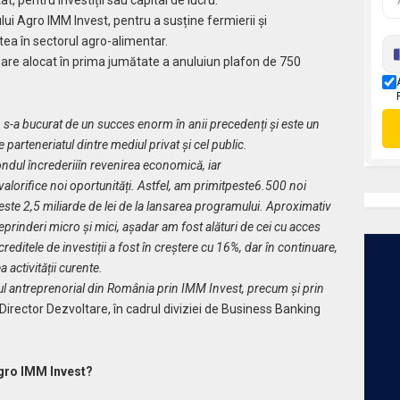
t, pentru investiții sau capital de lucru.
ui Agro IMM Invest, pentru a susține fermierii și
atea în sectorul agro-alimentar.
 are alocat în prima jumătate a anuluiun plafon de 750
e, s-a bucurat de un succes enorm în anii precedenți și este un
parteneriatul dintre mediul privat și cel public.
ondul încrederiiîn revenirea economică, iar
 valorifice noi oportunități. Astfel, am primitpeste6.500 noi
este 2,5 miliarde de lei de la lansarea programului. Aproximativ
eprinderi micro și mici, așadar am fost alături de cei cu acces
reditele de investiții a fost în creștere cu 16%, dar în continuare,
activității curente.
iul antreprenorial din România prin IMM Invest, precum și prin
Director Dezvoltare, în cadrul diviziei de Business Banking
Agro IMM Invest?