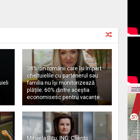
38% din românii care își împart
cheltuielile cu partenerul sau
ieli
familia nu își monitorizează
u
plățile. 60% dintre aceștia
economisesc pentru vacanțe
Mihaela Bîtu, ING: Clienţii