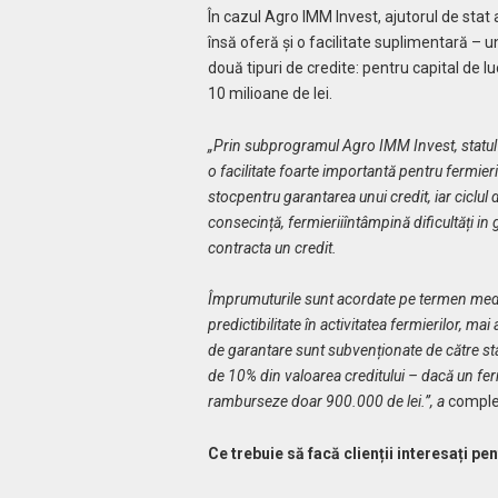
În cazul Agro IMM Invest, ajutorul de stat 
însă oferă și o facilitate suplimentară – u
două tipuri de credite: pentru capital de lu
10 milioane de lei.
„Prin subprogramul Agro IMM Invest, statul 
o facilitate foarte importantă pentru fermieri
stocpentru garantarea unui credit, iar ciclul 
consecință, fermieriiîntâmpină dificultăți in 
contracta un credit.
Împrumuturile sunt acordate pe termen mediu 
predictibilitate în activitatea fermierilor, mai
de garantare sunt subvenționate de către sta
de 10% din valoarea creditului – dacă un fer
ramburseze doar 900.000 de lei.”, a
comple
Ce trebuie să facă clienții interesați pe