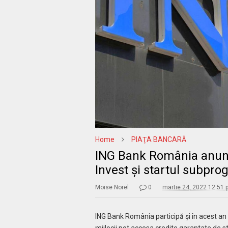
Home
PIAŢA BANCARĂ
ING Bank România anun
Invest și startul subpr
Moise Norel
0
martie 24, 2022 12:51 
ING Bank România participă și în acest an î