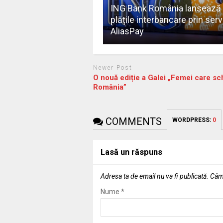
ING Bank România lansează
plățile interbancare prin serv
AliasPay
Newer Post
O nouă ediție a Galei „Femei care s
România”
COMMENTS
WORDPRESS:
0
Lasă un răspuns
Adresa ta de email nu va fi publicată.
Câmp
Nume
*