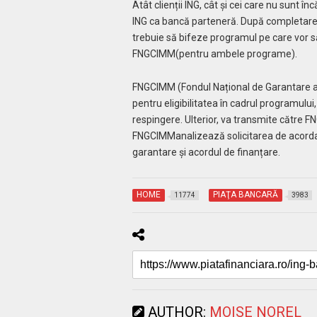
Atât clienții ING, cât și cei care nu sunt înc
ING ca bancă parteneră. După completarea d
trebuie să bifeze programul pe care vor s
FNGCIMM(pentru ambele programe).
FNGCIMM (Fondul Național de Garantare a 
pentru eligibilitatea în cadrul programului
respingere. Ulterior, va transmite către 
FNGCIMManalizează solicitarea de acordare
garantare și acordul de finanțare.
HOME
PIAŢA BANCARĂ
11774
3983
AUTHOR:
MOISE NOREL