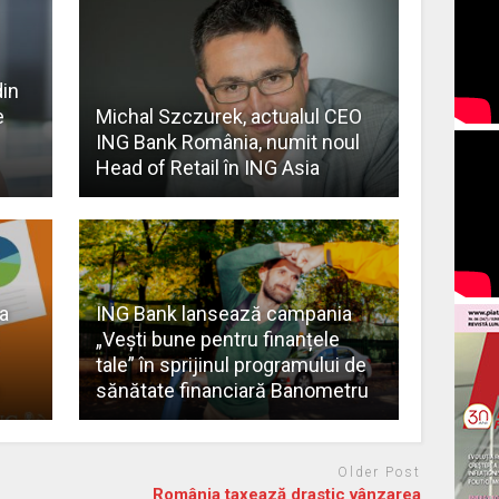
din
e
Michal Szczurek, actualul CEO
ING Bank România, numit noul
Head of Retail în ING Asia
a
ING Bank lansează campania
„Vești bune pentru finanțele
tale” în sprijinul programului de
sănătate financiară Banometru
Older Post
România taxează drastic vânzarea