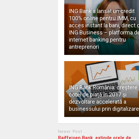
ING Bank a lansat un credit
100% online pentru IMM, cu
acces instant la bani, direct 
ING Business – platforma d
internet banking pentru
antreprenori
ING Bank România: creștere 
cotei de piață în 2017 și
dezvoltare accelerată a
businessului prin digitalizare
Newer Post
Raiffeisen Bank extinde orele de