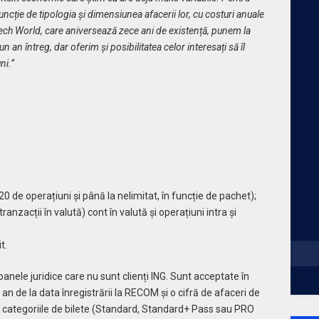
ncție de tipologia și dimensiunea afacerii lor, cu costuri anuale
ech World, care aniversează zece ani de existență, punem la
 an întreg, dar oferim și posibilitatea celor interesați să îl
ni.”
 20 de operațiuni și până la nelimitat, în funcție de pachet);
nzacții în valută) cont în valută și operațiuni intra și
t.
anele juridice care nu sunt clienți ING. Sunt acceptate în
n de la data înregistrării la RECOM și o cifră de afaceri de
te categoriile de bilete (Standard, Standard+ Pass sau PRO