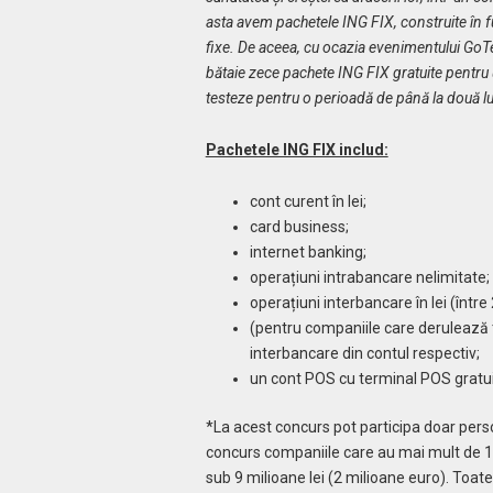
asta avem pachetele ING FIX, construite în fu
fixe. De aceea, cu ocazia evenimentului GoT
bătaie zece pachete ING FIX gratuite pentru un
testeze pentru o perioadă de până la două lu
Pachetele ING FIX includ:
cont curent în lei;
card business;
internet banking;
operațiuni intrabancare nelimitate;
operațiuni interbancare în lei (între
(pentru companiile care derulează tra
interbancare din contul respectiv;
un cont POS cu terminal POS gratui
*La acest concurs pot participa doar perso
concurs companiile care au mai mult de 1 a
sub 9 milioane lei (2 milioane euro). Toa