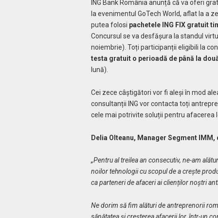
ING Bank România anunță că va oferi gratu
la evenimentul GoTech World, aflat la a zec
putea folosi
pachetele ING FIX gratuit ti
Concursul se va desfășura la standul virt
noiembrie). Toți participanții eligibili la 
testa gratuit o perioadă de până la două
lună).
Cei zece câștigători vor fi aleși în mod alea
consultanții ING vor contacta toți antrepre
cele mai potrivite soluții pentru afacerea l
Delia Olteanu, Manager Segment IMM, d
„Pentru al treilea an consecutiv, ne-am al
noilor tehnologii cu scopul de a crește produc
ca parteneri de afaceri ai clienților noștri a
Ne dorim să fim alături de antreprenorii rom
sănătatea și creșterea afacerii lor, într-un 