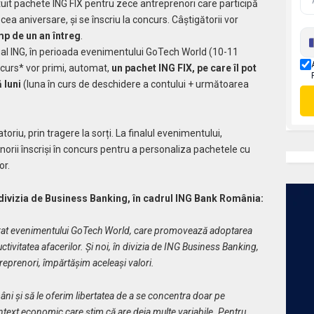
it pachete ING FIX pentru zece antreprenori care participă
ea aniversare, și se înscriu la concurs. Câștigătorii vor
mp de un an întreg
.
ual ING, în perioada evenimentului GoTech World (10-11
concurs* vor primi, automat,
un pachet ING FIX, pe care îl pot
 luni
(luna în curs de deschidere a contului + următoarea
toriu, prin tragere la sorți. La finalul evenimentului,
norii înscriși în concurs pentru a personaliza pachetele cu
or.
ivizia de Business Banking, în cadrul ING Bank România:
ăturat evenimentului GoTech World, care promovează adoptarea
tivitatea afacerilor. Și noi, în divizia de ING Business Banking,
ntreprenori, împărtășim aceleași valori.
âni și să le oferim libertatea de a se concentra doar pe
context economic care știm că are deja multe variabile. Pentru