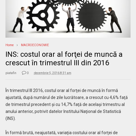
Home
MACROECONOMIE
INS: costul orar al forţei de muncă a
crescut în trimestrul III din 2016
piatafin
0
decembrie 5, 2016 8:31 am
În trimestrul III 2016, costul orar al forţei de muncă în formă
ajustată, după numărul de zile lucrătoare, a crescut cu 4,6% faţă
de trimestrul precedent şi cu 14,7% faţă de acelaşi trimestru al
anului anterior, potrivit datelor Institului Naţional de Statistică
(INS).
În formă brută, neajustată, variaţia costului orar al forţei de