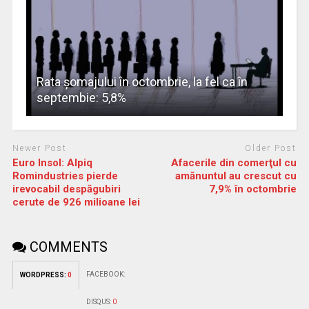
Rata şomajului în octombrie, la fel ca în
septembie: 5,8%
Newer Post
Older Post
Euro Insol: Alpiq
Afacerile din comerţul cu
Romindustries pierde
amănuntul au crescut cu
irevocabil despăgubiri
7,9% în octombrie
cerute de 926 milioane lei
COMMENTS
FACEBOOK:
WORDPRESS:
0
DISQUS:
0