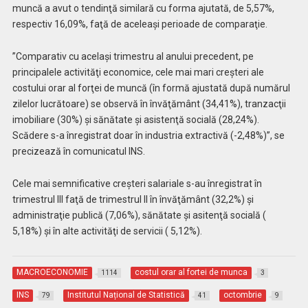
muncă a avut o tendinţă similară cu forma ajutată, de 5,57%,
respectiv 16,09%, faţă de aceleaşi perioade de comparaţie.
”Comparativ cu acelaşi trimestru al anului precedent, pe
principalele activităţi economice, cele mai mari creşteri ale
costului orar al forţei de muncă (în formă ajustată după numărul
zilelor lucrătoare) se observă în învăţământ (34,41%), tranzacţii
imobiliare (30%) şi sănătate şi asistenţă socială (28,24%).
Scădere s-a înregistrat doar în industria extractivă (-2,48%)”, se
precizează în comunicatul INS.
Cele mai semnificative creşteri salariale s-au înregistrat în
trimestrul III faţă de trimestrul II în învăţământ (32,2%) şi
administraţie publică (7,06%), sănătate şi asitenţă socială (
5,18%) şi în alte activităţi de servicii ( 5,12%).
MACROECONOMIE
costul orar al fortei de munca
1114
3
INS
Institutul Național de Statistică
octombrie
79
41
9