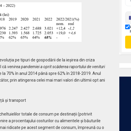
voluția pe tipuri de gospodării de la ieșirea din criza
l că
venirea pandemiei a oprit scăderea raportului de venituri
de la 70% în anul 2014 până spre 62% în 2018-2019. Anul
or, prin atingerea celei mai mari valori din ultimii opt ani
ță și transport
heltuielilor totale de consum pe destinații (potrivit
ire a procentajului costurilor cu alimentele şi băuturile
eva mai ridicate pe acest segment de consum, împreună cu o