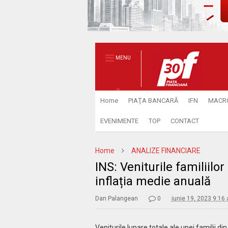
MENU
Home
PIAŢA BANCARĂ
IFN
MACR
EVENIMENTE
TOP
CONTACT
Home
ANALIZE FINANCIARE
INS: Veniturile familiilo
inflația medie anuală
Dan Palangean
0
iunie 19, 2023 9:16
Veniturile lunare totale ale unei familii di