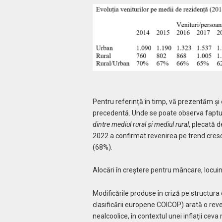
Pentru referință în timp, vă prezentăm și e
precedentă. Unde se poate observa faptu
dintre mediul rural şi mediul rural
, plecată 
2022 a confirmat revenirea pe trend crescăt
(68%).
Alocări în creștere pentru mâncare, locuin
Modificările produse în criză pe structura c
clasificării europene COICOP) arată o reven
nealcoolice, în contextul unei inflații c