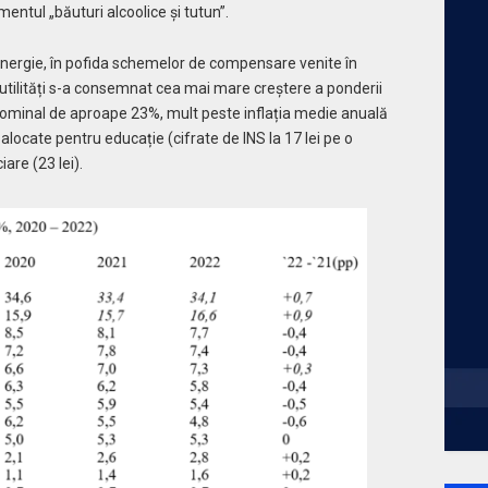
ntul „băuturi alcoolice și tutun”.
 energie, în pofida schemelor de compensare venite în
și utilități s-a consemnat cea mai mare creștere a ponderii
ominal de aproape 23%, mult peste inflația medie anuală
alocate pentru educație (cifrate de INS la 17 lei pe o
iare (23 lei).