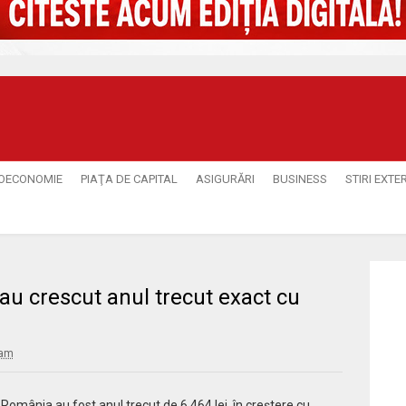
OECONOMIE
PIAŢA DE CAPITAL
ASIGURĂRI
BUSINESS
STIRI EXTE
r au crescut anul trecut exact cu
 am
n România au fost anul trecut de 6.464 lei, în creştere cu