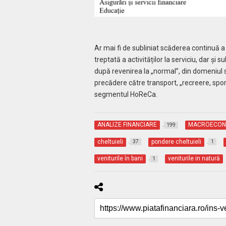
Ar mai fi de subliniat scăderea continuă a 
treptată a activităților la serviciu, dar ș
după revenirea la „normal”, din domeniul să
precădere către transport, „recreere, spor
segmentul HoReCa.
ANALIZE FINANCIARE
MACROECON
199
cheltuieli
pondere cheltuieli
37
1
veniturile în bani
veniturile in natură
1