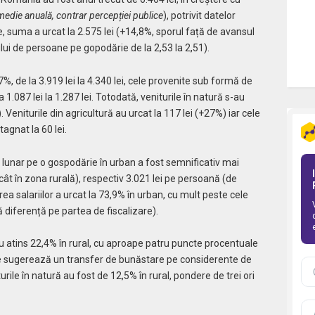
 medie anuală, contrar percepției publice
), potrivit datelor
suma a urcat la 2.575 lei (+14,8%, sporul față de avansul
lui de persoane pe gopodărie de la 2,53 la 2,51).
7%, de la 3.919 lei la 4.340 lei, cele provenite sub formă de
 1.087 lei la 1.287 lei. Totodată, veniturile în natură s-au
. Veniturile din agricultură au urcat la 117 lei (+27%) iar cele
agnat la 60 lei.
 lunar pe o gospodărie în urban a fost semnificativ mai
cât în zona rurală), respectiv 3.021 lei pe persoană (de
rea salariilor a urcat la 73,9% în urban, cu mult peste cele
 diferență pe partea de fiscalizare).
 au atins 22,4% în rural, cu aproape patru puncte procentuale
e sugerează un transfer de bunăstare pe considerente de
urile în natură au fost de 12,5% în rural, pondere de trei ori