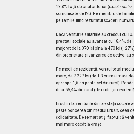
13,8% faţă de anul anterior (
exact inflația
comunicate de INS. Pe membru de familie, 
pe familie fiind rezultatul scăderii număru
Dacă veniturile salariale au crescut cu 10,
prestații sociale au avansat cu 18,4%, de la
majorat de la 370 lei pînă la 470 lei (+27%)
din proprietate și vânzarea de active au st
Pe medii de rezidență, venitul total mediu
mare, de 7.227 lei (de 1,3 ori mai mare de
aproape 1,5 ori peste cel din rural). Ponde
doar 55,4% din rural (de unde și o evidentă
În schimb, veniturile din prestații sociale
peste ponderea din mediul urban, ceea c
solidaritate. De remarcat și faptul că venit
mai mare decât la orașe.