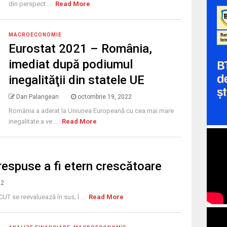
din perspect ...
Read More
MACROECONOMIE
Eurostat 2021 – România,
imediat după podiumul
inegalităţii din statele UE
Dan Palangean
octombrie 19, 2022
România a aderat la Uniunea Europeană cu cea mai mare
inegalitate a ve ...
Read More
respuse a fi etern crescătoare
22
UT se reevaluează în sus, l ...
Read More