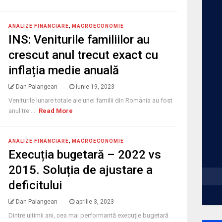
,
ANALIZE FINANCIARE
MACROECONOMIE
INS: Veniturile familiilor au
crescut anul trecut exact cu
inflația medie anuală
Dan Palangean
iunie 19, 2023
Veniturile lunare totale ale unei familii din România au fost
anul tre ...
Read More
,
ANALIZE FINANCIARE
MACROECONOMIE
Execuția bugetară – 2022 vs
2015. Soluția de ajustare a
deficitului
Dan Palangean
aprilie 3, 2023
Dintre ultimii ani, cea mai performantă execuție bugetară