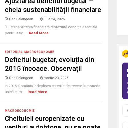
Ajustarea deficitul bugetar –
cheia sustenabilității financiare
Dan Palangean
iulie 24, 2026
”Sustenabilitatea financiară reprezintă condiția esențială
pentru asig ...
Read More
,
EDITORIAL
MACROECONOMIE
Deficitul bugetar, evoluția din
2015 încoace. Observații
Dan Palangean
martie 23, 2026
În 2015, România îndeplinea criteriile de trecere la moneda
unică euro ...
Read More
MACROECONOMIE
Cheltuieli europenizate cu
venituri autohtone, nu se poate