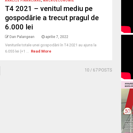
,
ANALIZE FINANCIARE
MACROECONOMIE
T4 2021 – venitul mediu pe
gospodărie a trecut pragul de
6.000 lei
Dan Palangean
aprilie 7, 2022
Veniturile totale unei gospodării în T4 2021 au ajuns la
6.055 lei (+1 ...
Read More
10
/ 67 POSTS