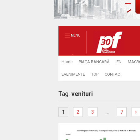
MENU
Home
PIAŢA BANCARĂ
IFN
MACR
EVENIMENTE
TOP
CONTACT
Tag:
venituri
…
1
2
3
7