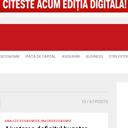
OECONOMIE
PIAŢA DE CAPITAL
ASIGURĂRI
BUSINESS
STIRI EXTE
10
/ 67 POSTS
,
ANALIZE ECONOMICE
MACROECONOMIE