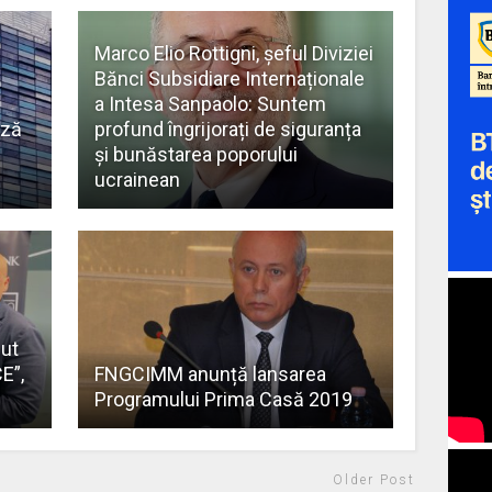
Marco Elio Rottigni, șeful Diviziei
Bănci Subsidiare Internaționale
a Intesa Sanpaolo: Suntem
ază
profund îngrijorați de siguranța
și bunăstarea poporului
ucrainean
nut
E”,
FNGCIMM anunță lansarea
Programului Prima Casă 2019
Older Post