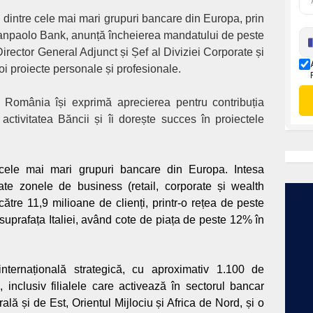
ul dintre cele mai mari grupuri bancare din Europa, prin
anpaolo Bank, anunță încheierea mandatului de peste
Director General Adjunct și Șef al Diviziei Corporate și
i proiecte personale și profesionale.
omânia își exprimă aprecierea pentru contribuția
ctivitatea Băncii și îi dorește succes în proiectele
 cele mai mari grupuri bancare din Europa.
Intesa
ate zonele de business (retail, corporate și wealth
ătre 11,9 milioane de clienți, printr-o rețea de peste
ă suprafața Italiei, având cote de piața de peste 12% în
ternațională strategică, cu aproximativ 1.100 de
, inclusiv filialele care activează în sectorul bancar
ală și de Est, Orientul Mijlociu și Africa de Nord, și o