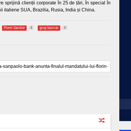
e sprijină clienții corporate în 25 de țări, în special în
 italiene SUA, Brazilia, Rusia, India și China.
Florin Sandor
grup bancar
3
3