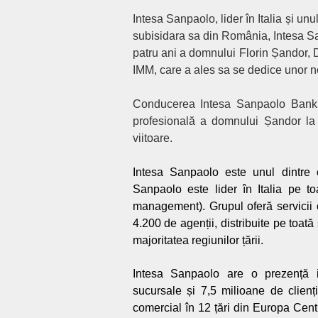
Intesa Sanpaolo, lider în Italia și un
subisidara sa din România, Intesa S
patru ani a domnului Florin
Ș
andor, 
IMM, care a ales sa se dedice unor no
Conducerea Intesa Sanpaolo Bank R
profesională a domnului Șandor la a
viitoare.
I
ntesa Sanpaolo este unul dintre
Sanpaolo este lider în Italia pe to
management). Grupul oferă servicii c
4.200 de agenții, distribuite pe toat
majoritatea regiunilor țării.
Intesa Sanpaolo are o prezență in
sucursale și 7,5 milioane de clienți
comercial în 12 țări din Europa Centr