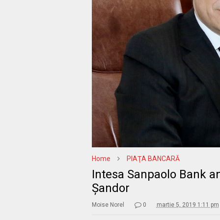
Home
PIAŢA BANCARĂ
Intesa Sanpaolo Bank anu
Șandor
Moise Norel
0
martie 5, 2019 1:11 pm