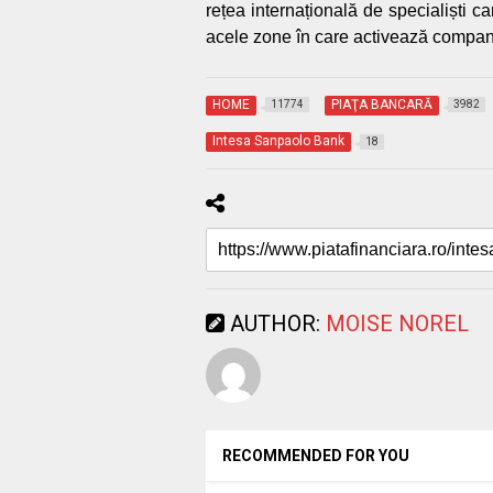
rețea internațională de specialiști car
acele zone
în care
activează companii
HOME
PIAŢA BANCARĂ
11774
3982
Intesa Sanpaolo Bank
18
AUTHOR:
MOISE NOREL
RECOMMENDED FOR YOU