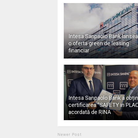
Intesa Sanpaolo Bank lanse
o oferta green de leasing
financiar
Intesa Sanpaolo Bank a obți
certificarea “SAFETY in PLAC
acordată de RINA
Newer Post