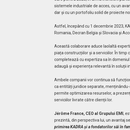
sistemele industriale de acces, cu un ava
dar și cu un portofoliu solid de proiecte no
Astfel, începând cu 1 decembrie 2023, KAD
Romania, Decran Belgia și Slovacia și Ac
Această colaborare aduce laolaltă exper
piața construcțiilor și a serviciilor. În ti
completează cu expertiza sa în domeniul med
adaugă și experiența relevantă în soluții
Ambele companii vor continua să funcțio
ca entități juridice separate, menținându-și
permite optimizarea resurselor, a prezenței
serviciilor livrate către clienții lor.
Jérôme France, CEO al Grupului EMI
, e
prezintă, din perspectiva lui, un avantaj s
primirea KADRA și a fondatorilor săi în fa