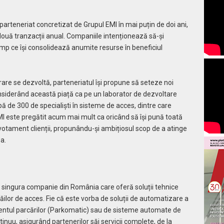
arteneriat concretizat de Grupul EMI în mai puțin de doi ani,
in două tranzacții anual. Companiile intenționează să-și
timp ce își consolidează anumite resurse în beneficiul
re se dezvoltă, parteneriatul își propune să seteze noi
siderând această piață ca pe un laborator de dezvoltare
ă de 300 de specialiști în sisteme de acces, dintre care
 este pregătit acum mai mult ca oricând să își pună toată
evotament clienții, propunându-și ambițiosul scop de a atinge
a.
 singura companie din România care oferă soluții tehnice
ilor de acces. Fie că este vorba de soluții de automatizare a
ementul parcărilor (Parkomatic) sau de sisteme automate de
uu, asigurând partenerilor săi servicii complete, de la