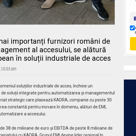
mai importanți furnizori români de
agement al accesului, se alătură
ean în soluții industriale de acces
3 10:03 pm
omeniul soluțiilor industriale de acces, încheie un
zor de soluții integrate pentru automatizarea și managementul
eriat strategic care plasează KADRA, companie cu peste 30
rea constantă pentru inovare în domeniu, alături de EMI,
automatizare a accesului.
 de 38 de milioane de euro și EBITDA de peste 8 milioane de
neriatului cu KADRA, Grupul EMI devine lider regional în