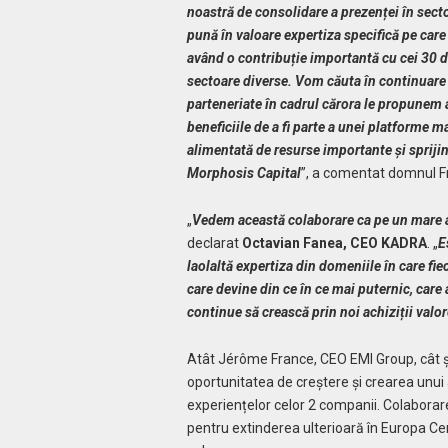
noastră de consolidare a prezenței în sect
pună în valoare expertiza specifică pe car
având o contribuție importantă cu cei 30 de
sectoare diverse. Vom căuta în continuare n
parteneriate în cadrul cărora le propunem 
beneficiile de a fi parte a unei platforme m
alimentată de resurse importante și sprijin 
Morphosis Capital
”, a comentat domnul F
„
Vedem această colaborare ca pe un mare a
declarat
Octavian Fanea, CEO KADRA
. „
E
laolaltă expertiza din domeniile în care fi
care devine din ce în ce mai puternic, care
continue să crească prin noi achiziții valo
Atât Jérôme France, CEO EMI Group, cât 
oportunitatea de creștere și crearea unui
experiențelor celor 2 companii. Colabora
pentru extinderea ulterioară în Europa Cent