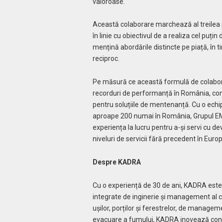
valoroase.
Această colaborare marchează al treilea p
în linie cu obiectivul de a realiza cel puț
mențină abordările distincte pe piață, în 
reciproc.
Pe măsură ce această formulă de colabora
recorduri de performanță în România, con
pentru soluțiile de mentenanță. Cu o echip
aproape 200 numai în România, Grupul EMI
experiența la lucru pentru a-și servi cu d
niveluri de servicii fără precedent în Europ
Despre KADRA
Cu o experiență de 30 de ani, KADRA este
integrate de inginerie și management al că
ușilor, porților și ferestrelor, de manag
evacuare a fumului, KADRA inovează contin