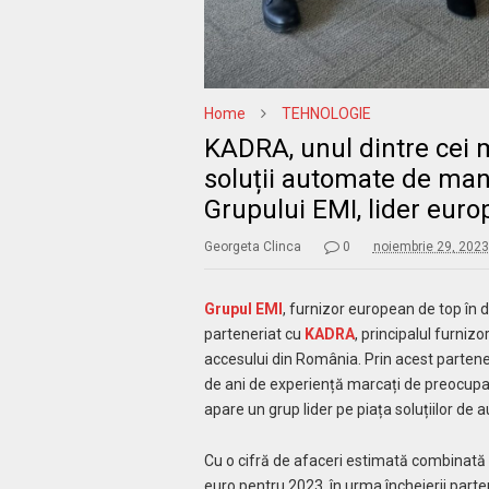
Home
TEHNOLOGIE
KADRA, unul dintre cei 
soluții automate de man
Grupului EMI, lider europ
Georgeta Clinca
0
noiembrie 29, 202
Grupul EMI
, furnizor european de top în d
parteneriat cu
KADRA
, principalul furni
accesului din România. Prin acest parten
de ani de experiență marcați de preocupa
apare un grup lider pe piața soluțiilor de 
Cu o cifră de afaceri estimată combinată
euro pentru 2023, în urma încheierii parte