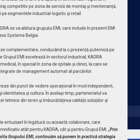
ntaj competitiv pe zona de servicii de montaj și mentenanță,
i pe segmentele industrial-logistic și retail.
RA se va alătura grupului EMI, care include în prezent EMI
cess Systems Belgia.
tize complementare, conducând la o prezență puternică pe
mp ce Grupul EMI excelează în sectorul industrial, KADRA
ical, în special în zona de spitale și clinici, la care se
 integrate de management automat al parcărilor.
neze din punct de vedere operațional în mod independent,
 identitatea și cultura. În același timp, parteneriatul va
 tehnice din teren și îmbunătățirea calității soluțiilor și
ste entuziast în legătură cu această colaborare, care
emnificativ atât pentru KADRA, cât și pentru Grupul EMI. „
Prin
milia Grupului EMI, continuăm să punem în practică strategia