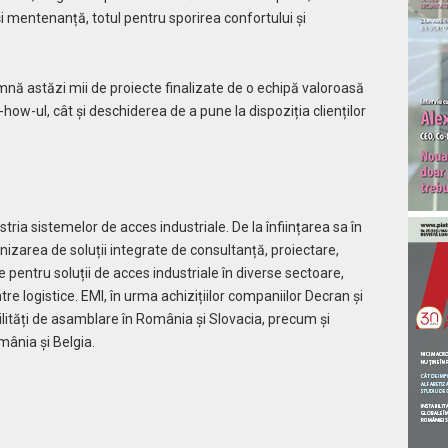
i mentenanță, totul pentru sporirea confortului și
 astăzi mii de proiecte finalizate de o echipă valoroasă
w-ul, cât și deschiderea de a pune la dispoziția clienților
tria sistemelor de acces industriale. De la înființarea sa în
nizarea de soluții integrate de consultanță, proiectare,
 pentru soluții de acces industriale în diverse sectoare,
tre logistice. EMI, în urma achizițiilor companiilor Decran și
ități de asamblare în România și Slovacia, precum și
mânia și Belgia.