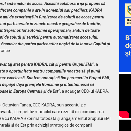
orul sistemelor de acces. Această colaborare își propune să
e fiecare companie o are în domeniul său predilect, KADRA
 ani de experiență în furnizarea de soluții de acces pentru
oi parteneriate în zonele noastre geografice de tradiție,
antreprenorilor autonomie operațională, alături de toate
ari de soluții și servicii pentru automatizarea accesului,
financiar din partea partenerilor noștri de la Innova Capital și
rance.
vantaj atât pentru KADRA, cât și pentru Grupul EMI
”, a
ste o oportunitate pentru companiile noastre să-și pună
ecare excelează. Suntem onorați să fim parteneri în Grupul EMI,
 a depășit deja granițele României și intenționează să
roase în Europa Centrală și de Est
”, a adăugat CEO-ul KADRA.
și Octavian Fanea, CEO KADRA, pun accentul pe
 avantaj competitiv mai solid care rezultă din combinarea
rea cu KADRA exprimă totodată și angajamentul Grupului EMI
rală și de Est prin achiziții strategice de companii