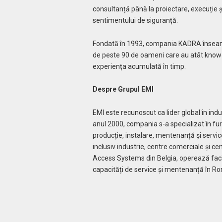
consultanță până la proiectare, execuție ș
sentimentului de siguranță.
Fondată în 1993, compania KADRA înseamnă
de peste 90 de oameni care au atât know-ho
experiența acumulată în timp.
Despre Grupul EMI
EMI este recunoscut ca lider global în indus
anul 2000, compania s-a specializat în fur
producție, instalare, mentenanță și service
inclusiv industrie, centre comerciale și cen
Access Systems din Belgia, operează facil
capacități de service și mentenanță în Ro