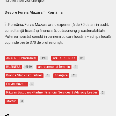
nu oferă servicii clienților.
Despre Forvis Mazars în România
În România, Forvis Mazars are o experiență de 30 de ani în audit,
consultanță fiscală și financiară, outsourcing și sustenabilitate.
Puterea noastră constă în oamenii cu care lucrăm – echipa locală
cuprinde peste 370 de profesioniști.
ANALIZE FINANCIARE
ANTREPRENORI
199
81
BUSINESS
antreprenoriat feminin
5550
1
Bianca Vlad - Tax Partner
finanţare
1
61
Forvis Mazars
4
Răzvan Butucaru - Partner Financial Services & Advisory Leader
2
startup
3