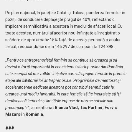
Pe plan național, în județele Galați și Tulcea, ponderea femeilor în
poziții de conducere depășește pragul de 40%, reflectând o
implicare semnificativă a acestora în mediul de afaceri local. Cu
toate acestea, numărul afacerilor nou-înființate a înregistrat o
scădere de aproximativ 15% față de aceeași perioadă a anului
trecut, reducându-se de la 146.297 de companii la 124.898.
„
Pentru ca antreprenoriatul feminin să continue să crească și să
devină o forță importantă în ecosistemul startup-urilor din România,
este esențial să dezvoltăm inițiative care să sprijine femeile în primele
etape ale călătoriei lor antreprenoriale. Programele de mentorat și
acceleratoarele dedicate acestora pot contribui semnificativ la
crearea unui mediu favorabil, în care femeile să fie încurajate să își
depășească temerile și limitările impuse de norme sociale sau
preconcepții
.”, a menționat
Bianca Vlad, Tax Partner, Forvis
Mazars în România
.
###