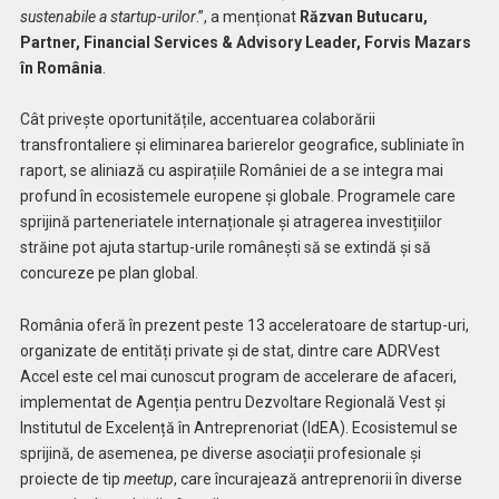
sustenabile a startup-urilor
.”, a menționat
Răzvan Butucaru,
Partner, Financial Services & Advisory Leader, Forvis Mazars
în România
.
Cât privește oportunitățile, accentuarea colaborării
transfrontaliere și eliminarea barierelor geografice, subliniate în
raport, se aliniază cu aspirațiile României de a se integra mai
profund în ecosistemele europene și globale. Programele care
sprijină parteneriatele internaționale și atragerea investițiilor
străine pot ajuta startup-urile românești să se extindă și să
concureze pe plan global.
România oferă în prezent peste 13 acceleratoare de startup-uri,
organizate de entități private și de stat, dintre care ADRVest
Accel este cel mai cunoscut program de accelerare de afaceri,
implementat de Agenția pentru Dezvoltare Regională Vest și
Institutul de Excelență în Antreprenoriat (IdEA). Ecosistemul se
sprijină, de asemenea, pe diverse asociații profesionale și
proiecte de tip
meetup
, care încurajează antreprenorii în diverse