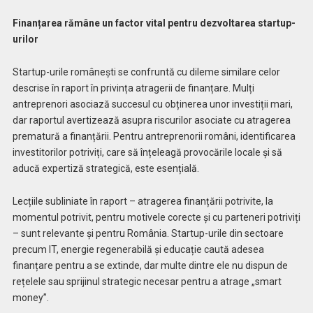
Finanțarea rămâne un factor vital pentru dezvoltarea startup-
urilor
Startup-urile românești se confruntă cu dileme similare celor
descrise în raport în privința atragerii de finanțare. Mulți
antreprenori asociază succesul cu obținerea unor investiții mari,
dar raportul avertizează asupra riscurilor asociate cu atragerea
prematură a finanțării. Pentru antreprenorii români, identificarea
investitorilor potriviți, care să înțeleagă provocările locale și să
aducă expertiză strategică, este esențială.
Lecțiile subliniate în raport – atragerea finanțării potrivite, la
momentul potrivit, pentru motivele corecte și cu parteneri potriviți
– sunt relevante și pentru România. Startup-urile din sectoare
precum IT, energie regenerabilă și educație caută adesea
finanțare pentru a se extinde, dar multe dintre ele nu dispun de
rețelele sau sprijinul strategic necesar pentru a atrage „smart
money”.