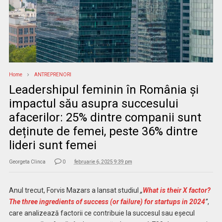
Home
ANTREPRENORI
Leadershipul feminin în România și
impactul său asupra succesului
afacerilor: 25% dintre companii sunt
deținute de femei, peste 36% dintre
lideri sunt femei
Georgeta Clinca
0
februarie 6, 2025 9:39 pm
Anul trecut, Forvis Mazars a lansat studiul
„
What is their X factor?
The three ingredients of success (or failure) for startups in 2024
”
,
care analizează factorii ce contribuie la succesul sau eșecul