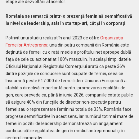
etape ale dezvoltării afacerilor.
România se remarcă printr-o prezență feminină semnificativă
la nivel de leadership, atât în startup-uri, cât și în corporații
Potrivit unui studiu realizat în anul 2023 de către
Organizaţia
Femeilor Antreprenor
, una din patru companii din România este
deținută de femei, cu o rată medie a profitului net aproape dublă
față de cele cu acționariat 100% masculin. În același timp, datele
Oficiului Național al Registrului Comerțului arată că peste 36%
dintre pozițiile de conducere sunt ocupate de femei, ceea ce
înseamnă peste 617.000 de femei lideri. Uniunea Europeană a
stabilit o directivă importantă pentru promovarea egalității de
gen, care prevede ca, până în iunie 2026, companiile cotate public
să asigure 40% din funcțiile de director non-executiv pentru
femei sau o reprezentare feminină totală de 33%. România face
progrese semnificative în acest sens, iar numărul tot mai mare de
femei în poziții de leadership demonstrează un angajament
continuu către egalitatea de gen în mediul antreprenorial și în
sectorul corporativ.