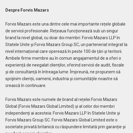
Despre Forvis Mazars
Forvis Mazars este una dintre cele mai importante rețele globale
de servicii profesionale. Rețeaua funcționează sub un singur
brand la nivel global, cu doar doi membri: Forvis Mazars LLP în
Statele Unite și Forvis Mazars Group SC, un parteneriat integrat la
nivel internațional care operează în peste 100 de țări și teritorii.
Ambele firme membre au în comun angajamentul de a oferi o
experiență de neegalat clienților, oferind servicii de audit, fiscale
și de consultanță în întreaga lume. Împreună, ne propunem să
sprijinim clienții, oamenii, industria și comunitățile noastre să
crească în continuare.
Forvis Mazars este numele de brand al rețelei Forvis Mazars
Global (Forvis Mazars Global Limited) și al celor doi membri
independenți ai acesteia: Forvis Mazars LLP în Statele Unite și
Forvis Mazars Group SC. Forvis Mazars Global Limited este o
societate privată britanică cu răspundere limitată prin garanție și