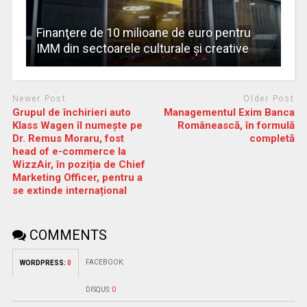
Finanţere de 10 milioane de euro pentru
IMM din sectoarele culturale şi creative
Newer Post
Older Post
Grupul de închirieri auto
Managementul Exim Banca
Klass Wagen îl numește pe
Românească, în formulă
Dr. Remus Moraru, fost
completă
head of e-commerce la
WizzAir, în poziția de Chief
Marketing Officer, pentru a
se extinde internațional
COMMENTS
FACEBOOK:
WORDPRESS:
0
DISQUS:
0