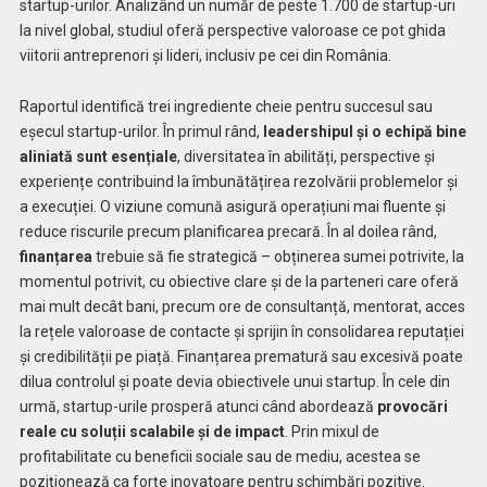
startup-urilor. Analizând un număr de peste 1.700 de startup-uri
la nivel global, studiul oferă perspective valoroase ce pot ghida
viitorii antreprenori și lideri, inclusiv pe cei din România.
Raportul identifică trei ingrediente cheie pentru succesul sau
eșecul startup-urilor. În primul rând,
leadershipul și o echipă bine
aliniată sunt esențiale
, diversitatea în abilități, perspective și
experiențe contribuind la îmbunătățirea rezolvării problemelor și
a execuției. O viziune comună asigură operațiuni mai fluente și
reduce riscurile precum planificarea precară. În al doilea rând,
finanțarea
trebuie să fie strategică – obținerea sumei potrivite, la
momentul potrivit, cu obiective clare și de la parteneri care oferă
mai mult decât bani, precum ore de consultanță, mentorat, acces
la rețele valoroase de contacte și sprijin în consolidarea reputației
și credibilității pe piață. Finanțarea prematură sau excesivă poate
dilua controlul și poate devia obiectivele unui startup. În cele din
urmă, startup-urile prosperă atunci când abordează
provocări
reale cu soluții scalabile și de impact
. Prin mixul de
profitabilitate cu beneficii sociale sau de mediu, acestea se
poziționează ca forțe inovatoare pentru schimbări pozitive.