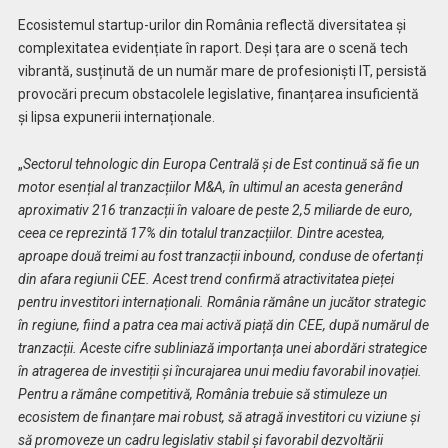
Ecosistemul startup-urilor din România reflectă diversitatea și
complexitatea evidențiate în raport. Deși țara are o scenă tech
vibrantă, susținută de un număr mare de profesioniști IT, persistă
provocări precum obstacolele legislative, finanțarea insuficientă
și lipsa expunerii internaționale.
„
Sectorul tehnologic din Europa Centrală și de Est continuă să fie un
motor esențial al tranzacțiilor M&A, în ultimul an acesta generând
aproximativ 216 tranzacții în valoare de peste 2,5 miliarde de euro,
ceea ce reprezintă 17% din totalul tranzacțiilor. Dintre acestea,
aproape două treimi au fost tranzacții inbound, conduse de ofertanți
din afara regiunii CEE. Acest trend confirmă atractivitatea pieței
pentru investitori internaționali. România rămâne un jucător strategic
în regiune, fiind a patra cea mai activă piață din CEE, după numărul de
tranzacții. Aceste cifre subliniază importanța unei abordări strategice
în atragerea de investiții și încurajarea unui mediu favorabil inovației.
Pentru a rămâne competitivă, România trebuie să stimuleze un
ecosistem de finanțare mai robust, să atragă investitori cu viziune și
să promoveze un cadru legislativ stabil și favorabil dezvoltării