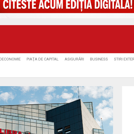
OECONOMIE
PIAŢA DE CAPITAL
ASIGURĂRI
BUSINESS
STIRI EXTE