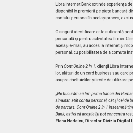
Libra Internet Bank extinde experiența de 
disponibil în premieră pe piața bancară d
contului personal în același proces, exclus
O singură identificare este suficientă pent
personală și pentru activitatea firmei. Cli
același e-mail, au acces la internet și mob
personal, cu posibilitatea de a comuta inst
Prin
Cont Online 2 în 1
, clienții Libra Inte
lor, alături de un card business sau card p
asupra cheltuielilor și limite de utilizare p
„
Ne bucurăm să fim prima bancă din România 
simultan atât contul personal, cât și cel de b
de parcurs. Cont Online 2 în 1 înseamnă timp
Bank, astfel că aceștia își pot concentra res
Elena Nedelcu
,
Director Divizia Digital 