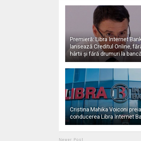
Premieră: Libra Internet Ban
lansează Creditul Online, făr
hârtii şi fără drumuri la banc
Cristina Mahika Voiconi prei
conducerea Libra Internet B
Newer Post