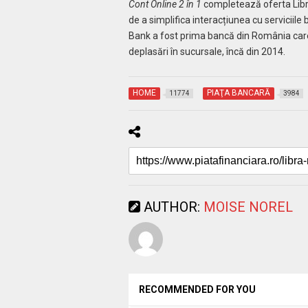
Cont Online 2 în 1
completează oferta Libra 
de a simplifica interacțiunea cu serviciile b
Bank a fost prima bancă din România care a
deplasări în sucursale, încă din 2014.
HOME
PIAŢA BANCARĂ
11774
3984
AUTHOR:
MOISE NOREL
RECOMMENDED FOR YOU