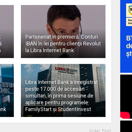
k
Parteneriat în premieră: Conturi
ă
IBAN în lei pentru clienţii Revolut
ă
la Libra Internet Bank
Libra Internet Bank a înregistrat
peste 17.000 de accesări
simultan, în prima sesiune de
a
aplicare pentru programele
ank
FamilyStart și StudentInvest
Older Post