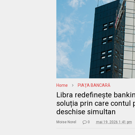
Home
PIAŢA BANCARĂ
Libra redefinește banking
soluția prin care contul 
deschise simultan
Moise Norel
0
mai 19, 2026 1:41 pm