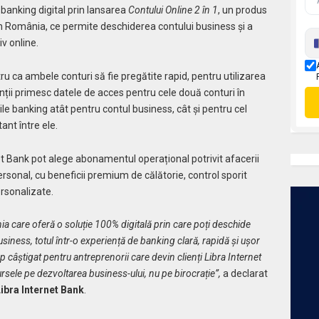
banking digital prin lansarea
Contului Online 2 în 1
, un produs
in România, ce permite deschiderea contului business și a
iv online.
ru ca ambele conturi să fie pregătite rapid, pentru utilizarea
enții primesc datele de acces pentru cele două conturi în
ile banking atât pentru contul business, cât și pentru cel
ant între ele.
rnet Bank pot alege abonamentul operațional potrivit afacerii
ersonal, cu beneficii premium de călătorie, control sporit
ersonalizate.
care oferă o soluție 100% digitală prin care poți deschide
usiness, totul într-o experiență de banking clară, rapidă și ușor
 câștigat pentru antreprenorii care devin clienți Libra Internet
ursele pe dezvoltarea business-ului, nu pe birocrație”,
a declarat
Libra Internet Bank
.