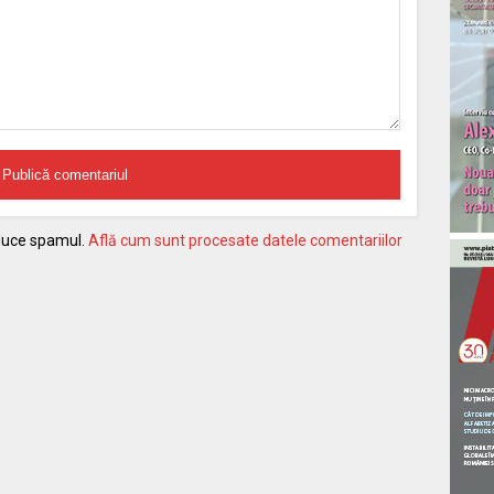
educe spamul.
Află cum sunt procesate datele comentariilor