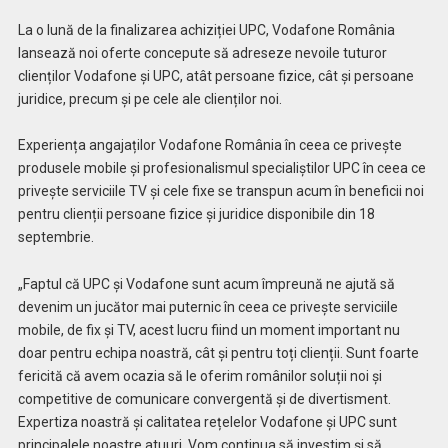
La o lună de la finalizarea achiziției UPC, Vodafone România
lansează noi oferte concepute să adreseze nevoile tuturor
clienților Vodafone și UPC, atât persoane fizice, cât și persoane
juridice, precum și pe cele ale clienților noi.
Experiența angajaților Vodafone România în ceea ce privește
produsele mobile și profesionalismul specialiștilor UPC în ceea ce
privește serviciile TV și cele fixe se transpun acum în beneficii noi
pentru clienții persoane fizice și juridice disponibile din 18
septembrie.
„Faptul că UPC și Vodafone sunt acum împreună ne ajută să
devenim un jucător mai puternic în ceea ce privește serviciile
mobile, de fix și TV, acest lucru fiind un moment important nu
doar pentru echipa noastră, cât și pentru toți clienții. Sunt foarte
fericită că avem ocazia să le oferim românilor soluții noi și
competitive de comunicare convergentă și de divertisment.
Expertiza noastră și calitatea rețelelor Vodafone și UPC sunt
principalele noastre atuuri. Vom continua să investim și să