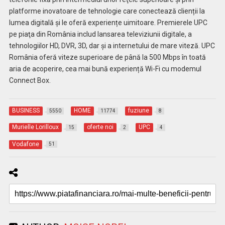
platforme inovatoare de tehnologie care conectează clienții la
lumea digitală și le oferă experiențe uimitoare. Premierele UPC
pe piaţa din România includ lansarea televiziunii digitale, a
tehnologiilor HD, DVR, 3D, dar şi a internetului de mare viteză. UPC
România oferă viteze superioare de până la 500 Mbps în toată
aria de acoperire, cea mai bună experiență Wi-Fi cu modemul
Connect Box.
BUSINESS
HOME
fuziune
5550
11774
8
Murielle Lorilloux
oferte noi
UPC
15
2
4
Vodafone
51