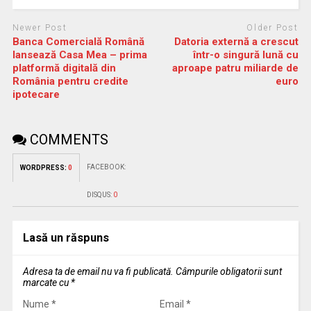
Newer Post
Older Post
Banca Comercială Română
Datoria externă a crescut
lansează Casa Mea – prima
într-o singură lună cu
platformă digitală din
aproape patru miliarde de
România pentru credite
euro
ipotecare
COMMENTS
FACEBOOK:
WORDPRESS:
0
DISQUS:
0
Lasă un răspuns
Adresa ta de email nu va fi publicată.
Câmpurile obligatorii sunt
marcate cu
*
Nume
*
Email
*