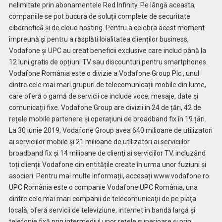
nelimitate prin abonamentele Red Infinity. Pe lângă aceasta,
companiile se pot bucura de soluții complete de securitate
cibernetică și de cloud hosting. Pentru a celebra acest moment
împreună și pentru a răsplăti loialitatea clienților business,
Vodafone și UPC au creat beneficii exclusive care includ până la
12 luni gratis de opțiuni TV sau discounturi pentru smartphones.
Vodafone România este o divizie a Vodafone Group Plc., unul
dintre cele mai mari grupuri de telecomunicații mobile din lume,
care oferă o gamă de servicii ce include voce, mesaje, date și
comunicații fixe. Vodafone Group are divizii în 24 de țări, 42 de
rețele mobile partenere și operațiuni de broadband fix în 19 țări.
La 30 iunie 2019, Vodafone Group avea 640 milioane de utilizatori
ai serviciilor mobile și 21 milioane de utilizatori ai serviciilor
broadband fix şi 14 milioane de clienţi ai serviciilor TV, incluzând
toți clienții Vodafone din entitățile create în urma unor fuziuni și
asocieri. Pentru mai multe informații, accesați www.vodafone.ro.
UPC România este o companie Vodafone UPC România, una
dintre cele mai mari companii de telecomunicaţii de pe piaţa
locală, oferă servicii de televiziune, internet în bandă largă și
telefonie fixă prin intermediul unor reţele superioare şi prin