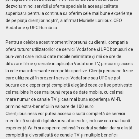
dezvoltăm noi servicii și oferte speciale la aceeași calitate
superioară pentru a continua să oferim cele mai bune experiențe
de pe piață clienților noștri”, a afirmat Murielle Lorilloux, CEO
Vodafone și UPC România.
Pentru a celebra acest moment împreună cu clienții, compania
oferă tuturor utilizatorilor de servicii Vodafone și UPC bonusuri de
bun-venit care includ date mobile nelimitate și mii de ore de
difuzare filme și seriale în aplicația Vodafone TV, precum și acces
la cele mai interesante competiții sportive. Clienții persoane fizice
care utilizează în prezent servicii Vodafone sau UPC se pot
bucura de o experiență completă alegând ceea ce li se potrivește
cel mai bine în cea mai bună rețea de date mobile, cu cel mai
mare număr de canale TV și cea mai bună experiență Wi-Fi,
primind extra-beneficii în valoare de 100 euro.
Clienții business vor putea accesa o suită completă de servicii
menite să susțină digitalizarea afacerii lor, inclusiv cea mai bună
experiență Wi-Fi și acoperire extinsă în cadrul sediilor, dar și o listă
completă și diversificată de canale TV și multiple beneficii