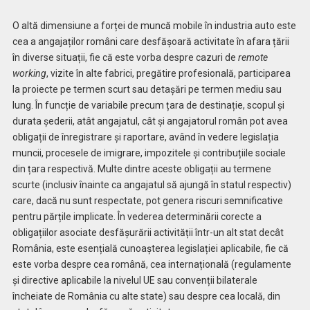
O altă dimensiune a forței de muncă mobile în industria auto este
cea a angajaților români care desfășoară activitate în afara țării
în diverse situații, fie că este vorba despre cazuri de
remote
working
, vizite în alte fabrici, pregătire profesională, participarea
la proiecte pe termen scurt sau detașări pe termen mediu sau
lung. În funcție de variabile precum țara de destinație, scopul și
durata șederii, atât angajatul, cât și angajatorul român pot avea
obligații de înregistrare și raportare, având în vedere legislația
muncii, procesele de imigrare, impozitele și contribuțiile sociale
din țara respectivă. Multe dintre aceste obligații au termene
scurte (inclusiv înainte ca angajatul să ajungă în statul respectiv)
care, dacă nu sunt respectate, pot genera riscuri semnificative
pentru părțile implicate. În vederea determinării corecte a
obligațiilor asociate desfășurării activității într-un alt stat decât
România, este esențială cunoașterea legislației aplicabile, fie că
este vorba despre cea română, cea internațională (regulamente
și directive aplicabile la nivelul UE sau convenții bilaterale
încheiate de România cu alte state) sau despre cea locală, din