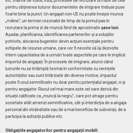
etc. Înainte de toate, însă, procesele de recrutare urmate de cele
pentru obținerea tuturor documentelor de imigrare trebuie puse
foarte bine la punct. Un angajat non-UE nu poate începe munca
„mâine”, un termen rezonabil de timp de la primul pas în
recrutare la prima zi de muncă fiind de aproximativ
șase luni
.
Așadar, planificarea, identificarea partenerilor și a soluțiilor
potrivite, alocarea bugetelor devin acțiuni esențiale pentru
echipele de resurse umane, care vor fi nevoite să își dezvolte
intern capacitatea de a urmări toate aspectele pe care le implică
importul de angajați. În procesele de imigrare, atunci când
lucrurile nu se întâmplă tocmai în conformitate cu cerințele
autorităților sau sunt întârziate din diverse motive, impactul
poate fi unul semnificativ nu doar pentru potențialul angajat, ci și
pentru angajator. Riscul cel mai mare este cel care derivă din
situații calificate ca „muncă la negru”, care pot atrage pentru
societate atât amenzi semnificative, cât și interdicția de a angaja
personal din străinătate sau de a mai beneficia de subvenții, de a
participa la achiziții publice etc.
Obligațiile angajatorilor pentru angajații mobili