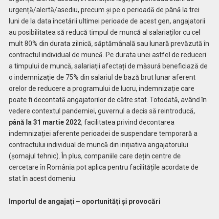
urgență/alertă/asediu, precum și pe o perioadă de până la trei
luni de la data încetării ultimei perioade de acest gen, angajatorii
au posibilitatea să reducă timpul de muncă al salariaților cu cel
mult 80% din durata zilnică, săptămânală sau lunară prevăzută în
contractul individual de muncă. Pe durata unei astfel de reduceri
a timpului de muncă, salariații afectați de măsură beneficiază de
o indemnizație de 75% din salariul de bază brut lunar aferent
orelor de reducere a programului de lucru, indemnizație care
poate fi decontată angajatorilor de către stat. Totodată, având în
vedere contextul pandemiei, guvernul a decis să reintroducă,
până la 31 martie 2022
, facilitatea privind decontarea
indemnizației aferente perioadei de suspendare temporară a
contractului individual de muncă din inițiativa angajatorului
(șomajul tehnic). În plus, companiile care dețin centre de
cercetare în România pot aplica pentru facilitățile acordate de
stat în acest domeniu.
Importul de angajați – oportunități și provocări