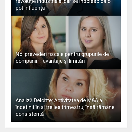
revoluție industrială, dar se îndoiesc că o
pot influența
Noi prevederi fiscale pentru grupurile de
companii – avantaje și limitări
Analiză Deloitte: Activitatea de M&A a
încetinit în al treilea trimestru, însă rămâne
consistentă