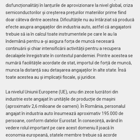
disfuncționalități în lanțurile de aprovizionare la nivel global, criza
semiconductorilor și creșterea prețurilor materiilor prime fiind
doar câteva dintre acestea. Dificultățile nu au întârziat să producă
efecte asupra angajaților din industria auto, astfel că angajatorii
trebuie să ia în calcul toate instrumentele pe care le au la
îndemână pentru a-și asigura forța de muncă necesară
continuării și chiar intensificării activității pentru a recupera
decalajele înregistrate în contextul pandemiei. Printre acestea se
numără facilitățile acordate de stat, importul de forță de muncă,
munca la distanță sau detașarea angajaților în alte state. Însă
toate acestea au și implicații fiscale, și juridice.
La nivelul Uniunii Europene (UE), unu din zece lucrători din
industrie este angajat în unitățile de producție de mașini
(aproximativ 2,6 milioane de oameni). În România, personalul
angajat în industria auto însumează aproximativ 195.000 de
persoane, conform datelor Eurostat. În consecință, având în
vedere rolul important pe care acest domeniu îl joacă în
economia europeană, statele membre trebuie să acorde