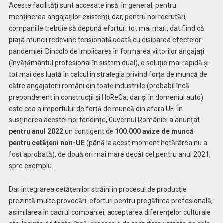
Aceste facilități sunt accesate însă, în general, pentru
menținerea angajaților existenți, dar, pentru noi recrutări,
companiile trebuie să depună eforturi tot mai mari, dat fiind că
piața muncii redevine tensionată odată cu disiparea efectelor
pandemiei. Dincolo de implicarea în formarea viitorilor angajați
(învățământul profesional în sistem dual), o soluție mai rapidă și
tot mai des luată în calcul în strategia privind forța de muncă de
către angajatorii români din toate industriile (probabil încă
preponderent în construcții și HoReCa, dar și în domeniul auto)
este cea a importului de forță de muncă din afara UE. În
susținerea acestei noi tendințe, Guvernul României a anunțat
pentru anul 2022
un contigent de
100.000 avize de muncă
pentru cetățeni non-UE
(până la acest moment hotărârea nu a
fost aprobată), de două ori mai mare decât cel pentru anul 2021,
spre exemplu.
Dar integrarea cetățenilor străini în procesul de producție
prezintă multe provocări: eforturi pentru pregătirea profesională,
asimilarea în cadrul companiei, acceptarea diferențelor culturale