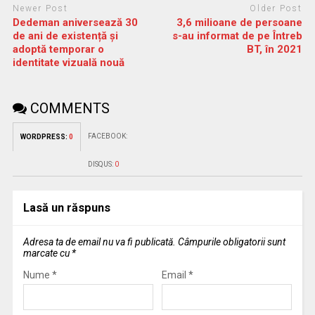
Newer Post
Older Post
Dedeman aniversează 30
3,6 milioane de persoane
de ani de existență și
s-au informat de pe Întreb
adoptă temporar o
BT, în 2021
identitate vizuală nouă
COMMENTS
FACEBOOK:
WORDPRESS:
0
DISQUS:
0
Lasă un răspuns
Adresa ta de email nu va fi publicată.
Câmpurile obligatorii sunt
marcate cu
*
Nume
*
Email
*