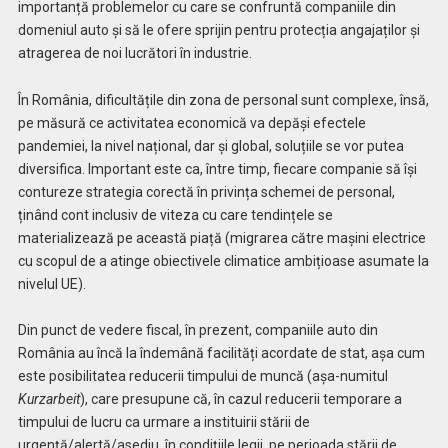
importanță problemelor cu care se confruntă companiile din
domeniul auto și să le ofere sprijin pentru protecția angajaților și
atragerea de noi lucrători în industrie.
În România, dificultățile din zona de personal sunt complexe, însă,
pe măsură ce activitatea economică va depăși efectele
pandemiei, la nivel național, dar și global, soluțiile se vor putea
diversifica. Important este ca, între timp, fiecare companie să își
contureze strategia corectă în privința schemei de personal,
ținând cont inclusiv de viteza cu care tendințele se
materializează pe această piață (migrarea către mașini electrice
cu scopul de a atinge obiectivele climatice ambițioase asumate la
nivelul UE).
Din punct de vedere fiscal, în prezent, companiile auto din
România au încă la îndemână facilități acordate de stat, așa cum
este posibilitatea reducerii timpului de muncă (așa-numitul
Kurzarbeit
), care presupune că, în cazul reducerii temporare a
timpului de lucru ca urmare a instituirii stării de
urgență/alertă/asediu, în condițiile legii, pe perioada stării de