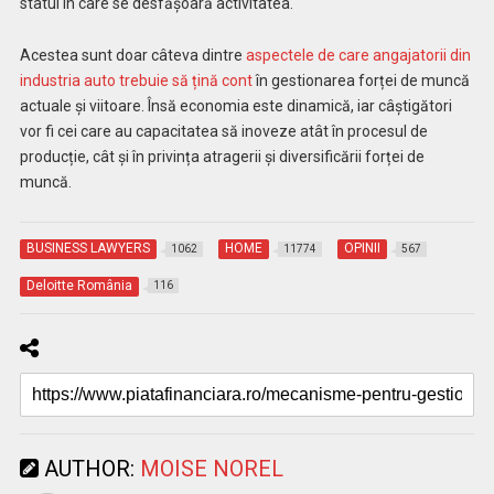
statul în care se desfășoară activitatea.
Acestea sunt doar câteva dintre
aspectele de care angajatorii din
industria auto trebuie să țină cont
în gestionarea forței de muncă
actuale și viitoare. Însă economia este dinamică, iar câștigători
vor fi cei care au capacitatea să inoveze atât în procesul de
producție, cât și în privința atragerii și diversificării forței de
muncă.
BUSINESS LAWYERS
HOME
OPINII
1062
11774
567
Deloitte România
116
AUTHOR:
MOISE NOREL