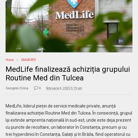
Home
SANATATE
MedLife finalizează achiziția grupului
Routine Med din Tulcea
Georgeta Clinca
0
februarie 4, 2025 5:19 pm
MedLife, liderul pieței de servicii medicale private, anunță
finalizarea achiziției Routine Med din Tulcea. În consecință, grupul
își extinde amprenta națională în sud-est, unde este deja prezent
cu puncte de recoltare, un laborator în Constanța, precum și cu
trei hyperclinici în Constanța, Galați și în Brăila, fiind operatorul cu