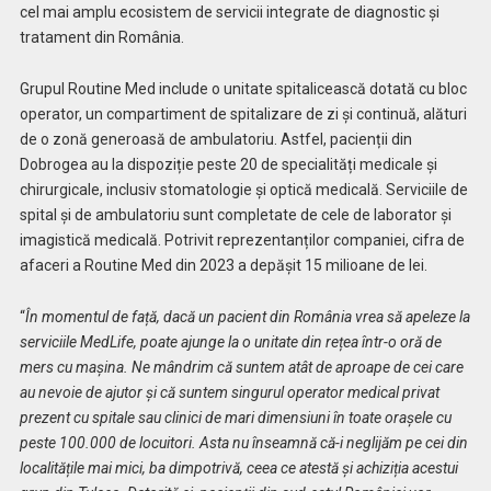
cel mai amplu ecosistem de servicii integrate de diagnostic și
tratament din România.
Grupul Routine Med include o unitate spitalicească dotată cu bloc
operator, un compartiment de spitalizare de zi și continuă, alături
de o zonă generoasă de ambulatoriu. Astfel, pacienții din
Dobrogea au la dispoziție peste 20 de specialități medicale și
chirurgicale, inclusiv stomatologie și optică medicală. Serviciile de
spital și de ambulatoriu sunt completate de cele de laborator și
imagistică medicală. Potrivit reprezentanților companiei, cifra de
afaceri a Routine Med din 2023 a depășit 15 milioane de lei.
“
În momentul de față, dacă un pacient din România vrea să apeleze la
serviciile MedLife, poate ajunge la o unitate din rețea într-o oră de
mers cu mașina. Ne mândrim că suntem atât de aproape de cei care
au nevoie de ajutor și că suntem singurul operator medical privat
prezent cu spitale sau clinici de mari dimensiuni în toate orașele cu
peste 100.000 de locuitori. Asta nu înseamnă că-i neglijăm pe cei din
localitățile mai mici, ba dimpotrivă, ceea ce atestă și achiziția acestui