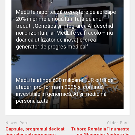
MedLife raportează o creștere de aproape
20% în primele nouă luni față de anul
trecut: „Genetica și integrarea AI deschid
noi orizonturi, iar MedLife va fi acolo – nu
doar ca utilizator de inovație, ci ca
generator de progres medical”
MedLife atinge 630 milioane EUR cifră de
afaceri pro-forma în 2025 și continuă
investițiile în genomică, AI și medicină
personalizată
Newer Post
Older Post
Capsule, programul dedicat
Tuborg România îl numește
tinerelor antreprenoare,
pe Gheorghe Andresz în