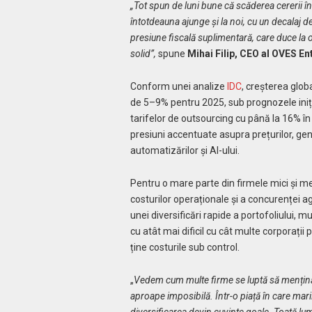
„Tot spun de luni bune că scăderea cererii în
întotdeauna ajunge și la noi, cu un decalaj d
presiune fiscală suplimentară, care duce la o 
solid”,
spune
Mihai Filip, CEO al OVES En
Conform unei analize
IDC
, creșterea globa
de 5–9% pentru 2025, sub prognozele iniția
tarifelor de outsourcing cu până la 16% în
presiuni accentuate asupra prețurilor, ge
automatizărilor și AI-ului.
Pentru o mare parte din firmele mici și med
costurilor operaționale și a concurenței ag
unei diversificări rapide a portofoliului, 
cu atât mai dificil cu cât multe corporații
ține costurile sub control.
„
Vedem cum multe firme se luptă să mențină p
aproape imposibilă. Într-o piață în care mar
diversificarea devin cuvinte goale. Toată lu