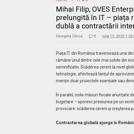
Mihai Filip, OVES Enterp
prelungită în IT – piaț
dublă a contractării inte
Georgeta Clinca
0
iulie 15, 2025 1:28
Piața IT din România traversează una dintre
rămâne unul dintre cele mai solide din ec
semnificativ. Scăderea cererii la nivel glo
tehnologie, afectează lanțul de aprovizio
mențin doar proiectele esențiale sau dim
În paralel, noile măsuri fiscale anunțate 
bugetare – sporesc presiunea pe un sector
provocare: scăderea cererii și creșterea po
Contractarea globală ajunge în România: