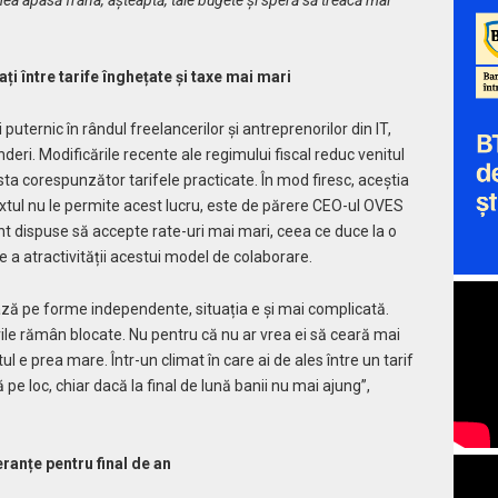
ați între tarife înghețate și taxe mai mari
 puternic în rândul freelancerilor și antreprenorilor din IT,
eri. Modificările recente ale regimului fiscal reduc venitul
usta corespunzător tarifele practicate. În mod firesc, aceștia
textul nu le permite acest lucru, este de părere CEO-ul OVES
nt dispuse să accepte rate-uri mai mari, ceea ce duce la o
ere a atractivității acestui model de colaborare.
ează pe forme independente, situația e și mai complicată.
urile rămân blocate. Nu pentru că nu ar vrea ei să ceară mai
tul e prea mare. Într-un climat în care ai de ales între un tarif
pe loc, chiar dacă la final de lună banii nu mai ajung”,
eranțe pentru final de an