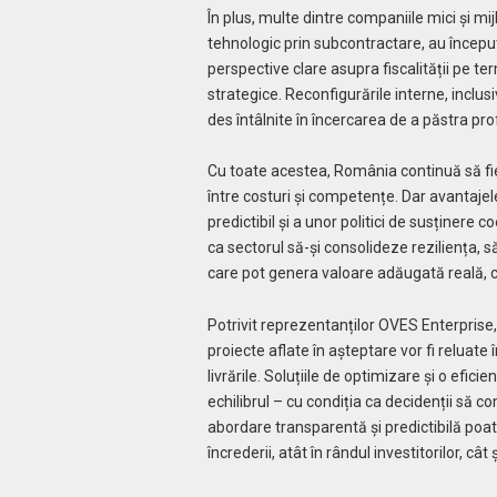
În plus, multe dintre companiile mici și mi
tehnologic prin subcontractare, au început
perspective clare asupra fiscalității pe 
strategice. Reconfigurările interne, inclusi
des întâlnite în încercarea de a păstra prof
Cu toate acestea, România continuă să fie 
între costuri și competențe. Dar avantajele
predictibil și a unor politici de susținere 
ca sectorul să-și consolideze reziliența, să
care pot genera valoare adăugată reală, c
Potrivit reprezentanților OVES Enterprise,
proiecte aflate în așteptare vor fi reluate 
livrările. Soluțiile de optimizare și o eficie
echilibrul – cu condiția ca decidenții să 
abordare transparentă și predictibilă poate
încrederii, atât în rândul investitorilor, câ