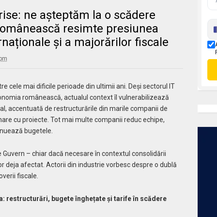
rise: ne așteptăm la o scădere
a românească resimte presiunea
rnaționale și a majorărilor fiscale
 pm
 cele mai dificile perioade din ultimii ani. Deși sectorul IT
onomia românească, actualul context îl vulnerabilizează
bal, accentuată de restructurările din marile companii de
nare cu proiecte. Tot mai multe companii reduc echipe,
inuează bugetele.
de Guvern – chiar dacă necesare în contextul consolidării
 deja afectat. Actorii din industrie vorbesc despre o dublă
verii fiscale.
 restructurări, bugete înghețate și tarife în scădere