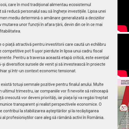
jlocii, care în mod tradițional alimentau ecosistemul
 să reducă personalul sau să înghețe investițiile. Lipsa unei
termen mediu determină o amânare generalizată a deciziilor
v mutarea unor funcții în afara țării, devin din ce în ce mai
itabilitatea.
o piață atractivă pentru investitorii care caută un echilibru
 competitive pot fi ușor pierdute în lipsa unui cadru fiscal
coerente. Pentru a traversa această etapă critică, este esențial
-și diversifice sursele de venit și să investească în proiecte
hiar și într-un context economic tensionat.
 există totuși semnale pozitive pentru finalul anului. Multe
în ultimul trimestru, iar companiile vor fi nevoite să reînceapă
nță crescută vor deveni priorități, iar piața își va regăsi treptat
comunice transparent și realist perspectivele economice. O
 contribui la stabilizarea așteptărilor și la recâștigarea
t și al profesioniștilor care aleg să rămână activi în România.