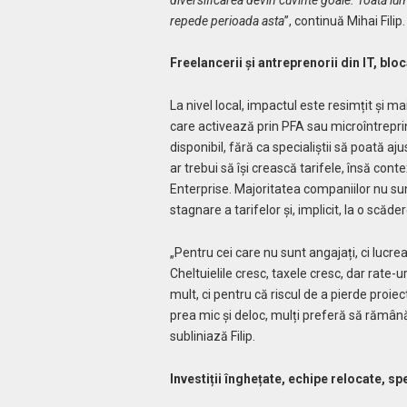
repede perioada asta
”, continuă Mihai Filip.
Freelancerii și antreprenorii din IT, bloc
La nivel local, impactul este resimțit și mai
care activează prin PFA sau microîntreprind
disponibil, fără ca specialiștii să poată aj
ar trebui să își crească tarifele, însă con
Enterprise. Majoritatea companiilor nu su
stagnare a tarifelor și, implicit, la o scăd
„Pentru cei care nu sunt angajați, ci lucr
Cheltuielile cresc, taxele cresc, dar rate-
mult, ci pentru că riscul de a pierde proiec
prea mic și deloc, mulți preferă să rămână 
subliniază Filip.
Investiții înghețate, echipe relocate, sp