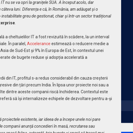
 IT nu se va opri la granițele SUA. A început acolo, dar
e câteva luni. Diferența e că, în România, am adăugat și o
instabilitate greu de gestionat, chiar și într-un sector tradițional
terprise
.
lă a cheltuielilor IT a fost revizuită în scădere, la un interval
le. În paralel,
Accelerance
estimează o reducere medie a
 Asia de Sud-Est și 9% în Europa de Est, în contextul unei
nerate de bugete reduse și adopția accelerată a
ii din IT, profitul s-a redus considerabil din cauza creșterii
resive din țări precum India. În lipsa unor proiecte noi sau a
multe dintre aceste companii riscă închiderea. Contextul este
 preferă să își internalizeze echipele de dezvoltare pentru a-și
roiectele existente, iar ideea de a începe unele noi pare
ile companii anunță concedieri în masă, recrutarea sau
mea apasă frâna, așteaptă, taie bugete și speră să treacă mai