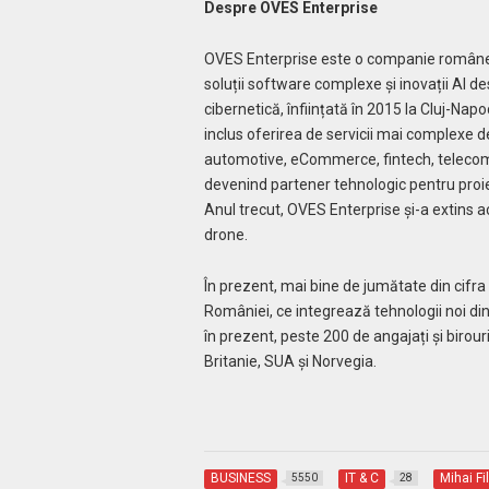
Despre OVES Enterprise
OVES Enterprise este o companie românea
soluții software complexe și inovații AI de
cibernetică, înființată în 2015 la Cluj-Na
inclus oferirea de servicii mai complexe
automotive, eCommerce, fintech, telecom,
devenind partener tehnologic pentru proie
Anul trecut, OVES Enterprise și-a extins a
drone.
În prezent, mai bine de jumătate din cifr
României, ce integrează tehnologii noi din 
în prezent, peste 200 de angajați și biro
Britanie, SUA și Norvegia.
BUSINESS
IT & C
Mihai Fi
5550
28