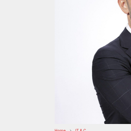
Home
IT & C