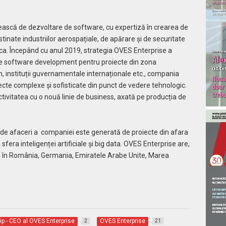
scă de dezvoltare de software, cu expertiză în crearea de
stinate industriilor aerospațiale, de apărare și de securitate
poca. Începând cu anul 2019, strategia OVES Enterprise a
 de software development pentru proiecte din zona
 instituții guvernamentale internaționale etc., compania
cte complexe și sofisticate din punct de vedere tehnologic.
ctivitatea cu o nouă linie de business, axată pe producția de
a de afaceri a companiei este generată de proiecte din afara
sfera inteligenței artificiale şi big data. OVES Enterprise are,
uri în România, Germania, Emiratele Arabe Unite, Marea
lip - CEO al OVES Enterprise
OVES Enterprise
2
21