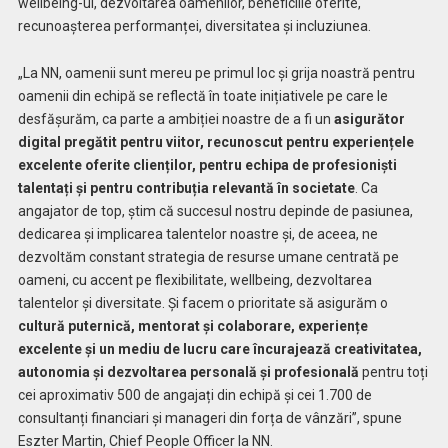
wellbeing-ul, dezvoltarea oamenilor, beneficiile oferite,
recunoașterea performanței, diversitatea și incluziunea.
„La NN, oamenii sunt mereu pe primul loc și grija noastră pentru
oamenii din echipă se reflectă în toate inițiativele pe care le
desfășurăm, ca parte a ambiției noastre de a fi un
asigurător
digital pregătit pentru viitor, recunoscut pentru experiențele
excelente oferite clienților, pentru echipa de profesioniști
talentați și pentru contribuția relevantă în societate
. Ca
angajator de top, știm că succesul nostru depinde de pasiunea,
dedicarea și implicarea talentelor noastre și, de aceea, ne
dezvoltăm constant strategia de resurse umane centrată pe
oameni, cu accent pe flexibilitate, wellbeing, dezvoltarea
talentelor și diversitate. Și facem o prioritate să asigurăm o
cultură puternică, mentorat și colaborare, experiențe
excelente și un mediu de lucru care încurajează creativitatea,
autonomia și dezvoltarea personală și profesională
pentru toți
cei aproximativ 500 de angajați din echipă și cei 1.700 de
consultanți financiari și manageri din forța de vânzări”, spune
Eszter Martin, Chief People Officer la NN.