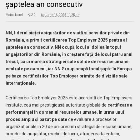
șaptelea an consecutiv
Moise Norel
0
ianuarie 16, 2025 11:25 am
NN, liderul pieței asigurărilor de viață și pensiilor private din
România, a primit certificarea Top Employer 2025 pentru al
șaptelea an consecutiv. NN ocupă locul al doilea în topul
angajatorilor din România, în creștere față de locul patru anul
trecut, ca urmare a strategiei sale solide de resurse umane
centrate pe oameni, iar NN Group ocupă locul șapte în Europa
pe baza certificărilor Top Employer primite de diviziile sale
internaționale.
Certificarea Top Employer 2025 este acordată de Top Employers
Institute, cea mai prestigioasă autoritate globală de
certificare a
performanței în domeniul resurselor umane, în urma unui
proces amplu și bazat pe date
de evaluare a proceselor
organizaționale în 20 de arii precum strategia de resurse umane,
brandul de angajator, mediul de lucru, atragerea talentelor,