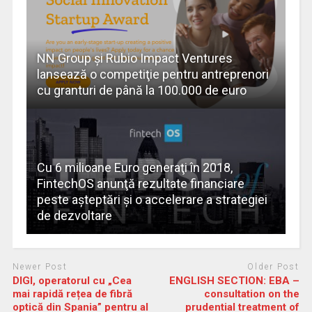
NN Group și Rubio Impact Ventures
lansează o competiţie pentru antreprenori
cu granturi de până la 100.000 de euro
Cu 6 milioane Euro generaţi în 2018,
FintechOS anunţă rezultate financiare
peste aşteptări şi o accelerare a strategiei
de dezvoltare
Newer Post
Older Post
DIGI, operatorul cu „Cea
ENGLISH SECTION: EBA –
mai rapidă rețea de fibră
consultation on the
optică din Spania” pentru al
prudential treatment of