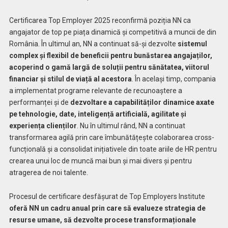
Certificarea Top Employer 2025 reconfirmă poziția NN ca
angajator de top pe piața dinamică și competitivă a muncii de din
România. În ultimul an, NN a continuat să-și dezvolte
sistemul
complex și flexibil de beneficii pentru bunăstarea angajaților,
acoperind o gamă largă de soluții pentru sănătatea, viitorul
financiar și stilul de viață al acestora
. În același timp, compania
a implementat programe relevante de recunoaștere a
performanței și de
dezvoltare a capabilităților dinamice axate
pe tehnologie, date, inteligență artificială, agilitate și
experiența clienților
. Nu în ultimul rând, NN a continuat
transformarea agilă prin care îmbunătățește colaborarea cross-
funcțională și a consolidat inițiativele din toate ariile de HR pentru
crearea unui loc de muncă mai bun și mai divers și pentru
atragerea de noi talente.
Procesul de certificare desfășurat de Top Employers Institute
oferă NN un cadru anual prin care să evalueze strategia de
resurse umane, să dezvolte procese transformaționale