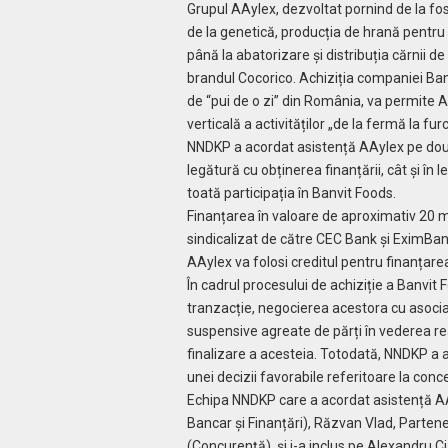
Grupul AAylex, dezvoltat pornind de la fos
de la genetică, producția de hrană pentru 
până la abatorizare și distribuția cărnii d
brandul Cocorico. Achiziția companiei Banv
de “pui de o zi” din România, va permite A
verticală a activităților „de la fermă la furc
NNDKP a acordat asistență AAylex pe două p
legătură cu obținerea finanțării, cât și în 
toată participația în Banvit Foods.
Finanțarea în valoare de aproximativ 20 m
sindicalizat de către CEC Bank și EximBank.
AAylex va folosi creditul pentru finanțarea
În cadrul procesului de achiziție a Banvi
tranzacție, negocierea acestora cu asociați
suspensive agreate de părți în vederea rea
finalizare a acesteia. Totodată, NNDKP a a
unei decizii favorabile referitoare la co
Echipa NNDKP care a acordat asistență AA
Bancar și Finanțări), Răzvan Vlad, Parte
(Concurență), și i-a inclus pe Alexandru C