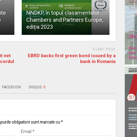
ute
NNDKP, în topul clasamentelor
e
Chambers and Partners Europe,
ediția 2023
Older Post
t net
EBRD backs first green bond issued by a
ecordul
bank in Romania
FACEBOOK:
DISQUS:
0
urile obligatorii sunt marcate cu
*
Email
*