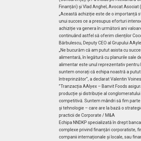
Finanțări) și Vlad Anghel, Avocat Asocia
„Această achiziție este de o importanță s
unui succes ce a presupus eforturi intense
achiziție va genera în următorii ani valoa
continuând astfel să oferim clienților Coc
Bărbulescu, Deputy CEO al Grupului AAyle
„Ne bucurăm că am putut asista cu succes 
alimentară, în legătură cu planurile sale 
alimentar este unul reprezentativ pentru 
suntem onorați că echipa noastră a putut ve
întreprinzător”, a declarat Valentin Voines
”Tranzacția AAlyex – Banvit Foods asigură
producție și distribuție al conglomeratulu
competitivă. Suntem mândri să fim parte di
și tehnologie – care are la bază o strateg
practicii de Corporate / M&A
Echipa NNDKP specializată în drept bancar 
complexe privind finanțări corporatiste, fina
companii internaționale și locale, sau finanță