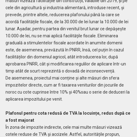
măsuri vizează facilitățile din construcții, valabile din 2019, și pe
cele din agricultură și industria alimentară, introduse recent, și
prevede, printre altele, reducerea plafonului până la care se
acordă facilitățile fiscale, de la 30.000 de lei lunar la 10.000 de lei
lunar. Așadar, pentru partea din venitul brut lunar ce depăşeşte
10.000 de lei, nu se mai aplică facilităţile fiscale. Eliminarea
graduală a stimulentelor fiscale acordate în anumite domenii
este, de asemenea, prevăzută în PNRR, însă, cel puțin în cazul
facilităților din domeniul agricol, atât introducerea lor, după
aprobarea PNRR, cât și modificarea regulilor de aplicare într-un
timp atât de scurt reprezintă o dovadă de inconsecvență.
De asemenea, proiectul mai conține și alte măsuri din sfera
impozitelor directe, cum ar fi taxarea veniturilor din jocurile de
noroc cu cote cuprinse între 10% și 40%sau o serie de deduceri la
aplicarea impozitului pe venit.
Plafonul pentru cota redusă de TVA la locuințe, redus după ce
a fost majorat
În zona de impozite indirecte, cele mai multe măsuri vizează
cotele reduse de TVA și accizele. Astfel, autoritățile propun,