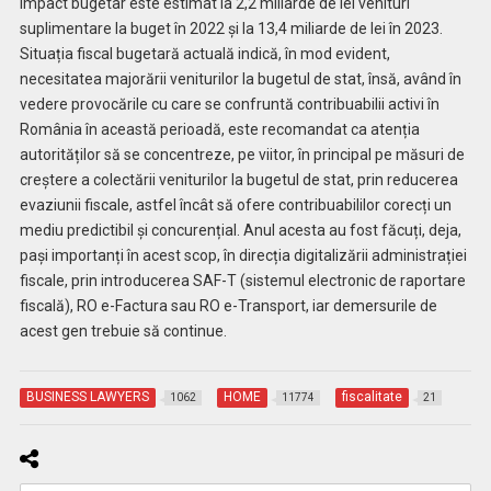
impact bugetar este estimat la 2,2 miliarde de lei venituri
suplimentare la buget în 2022 și la 13,4 miliarde de lei în 2023.
Situația fiscal bugetară actuală indică, în mod evident,
necesitatea majorării veniturilor la bugetul de stat, însă, având în
vedere provocările cu care se confruntă contribuabilii activi în
România în această perioadă, este recomandat ca atenția
autorităților să se concentreze, pe viitor, în principal pe măsuri de
creștere a colectării veniturilor la bugetul de stat, prin reducerea
evaziunii fiscale, astfel încât să ofere contribuabililor corecți un
mediu predictibil și concurențial. Anul acesta au fost făcuți, deja,
pași importanți în acest scop, în direcția digitalizării administrației
fiscale, prin introducerea SAF-T (sistemul electronic de raportare
fiscală), RO e-Factura sau RO e-Transport, iar demersurile de
acest gen trebuie să continue.
BUSINESS LAWYERS
HOME
fiscalitate
1062
11774
21