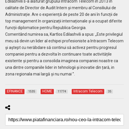
Edilashvili s-a alăturat grupului Intracom Telecom în 2013 în
calitate de Director de Audit Intern și membru al Consiliului de
Administrație. Are o experiență de peste 20 de ani în funcții de
top management în organizații internaționale și a ocupat diferite
funcții diplomatice pentru Republica Georgia.
Comentând numirea sa, Kartlos Edilashvili a spus: „Este privilegiul
meu să devin un lider al echipei profesioniste a Intracom Telecom
și aștept cu nerăbdare să continui să activez pentru progresul
companiei pentru a dezvolta în continuare toate activitățile
existente și pentru a consolida imaginea companiei noastre ca
una dintre companiile lider in tehnologii și inovatie din țară, in
zona regionala mai largă și nu numai ”.
EFINANCE
HOME
Intracom Telecom
1535
11774
35