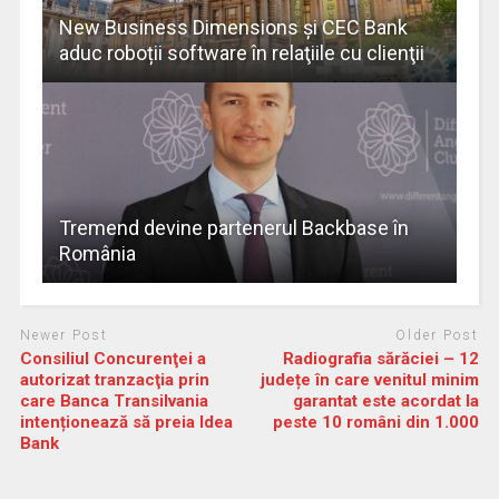
New Business Dimensions şi CEC Bank
aduc roboții software în relaţiile cu clienţii
Tremend devine partenerul Backbase în
România
Newer Post
Older Post
Consiliul Concurenţei a
Radiografia sărăciei – 12
autorizat tranzacţia prin
județe în care venitul minim
care Banca Transilvania
garantat este acordat la
intenționează să preia Idea
peste 10 români din 1.000
Bank