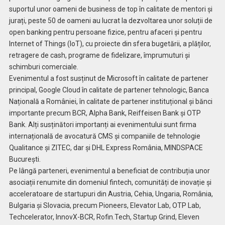
suportul unor oameni de business de top în calitate de mentori și
jurați, peste 50 de oameni au lucrat la dezvoltarea unor soluții de
open banking pentru persoane fizice, pentru afaceri și pentru
Internet of Things (IoT), cu proiecte din sfera bugetării, a plăților,
retragere de cash, programe de fidelizare, împrumuturi și
schimburi comerciale.
Evenimentul a fost susținut de Microsoft în calitate de partener
principal, Google Cloud în calitate de partener tehnologic, Banca
Națională a României, în calitate de partener instituțional și bănci
importante precum BCR, Alpha Bank, Reiffeisen Bank și OTP
Bank. Alți susținători importanți ai evenimentului sunt firma
internațională de avocatură CMS și companiile de tehnologie
Qualitance și ZITEC, dar și DHL Express România, MINDSPACE
București.
Pe lângă parteneri, evenimentul a beneficiat de contribuția unor
asociații renumite din domeniul fintech, comunități de inovație și
acceleratoare de startupuri din Austria, Cehia, Ungaria, România,
Bulgaria și Slovacia, precum Pioneers, Elevator Lab, OTP Lab,
Techcelerator, InnovX-BCR, Rofin.Tech, Startup Grind, Eleven