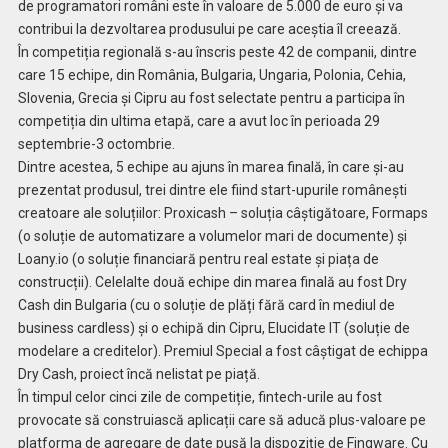
de programatori români este în valoare de 5.000 de euro și va
contribui la dezvoltarea produsului pe care aceștia îl creează.
În competiția regională s-au înscris peste 42 de companii, dintre
care 15 echipe, din România, Bulgaria, Ungaria, Polonia, Cehia,
Slovenia, Grecia și Cipru au fost selectate pentru a participa în
competiția din ultima etapă, care a avut loc în perioada 29
septembrie-3 octombrie.
Dintre acestea, 5 echipe au ajuns în marea finală, în care și-au
prezentat produsul, trei dintre ele fiind start-upurile românești
creatoare ale soluțiilor: Proxicash – soluția câștigătoare, Formaps
(o soluție de automatizare a volumelor mari de documente) și
Loany.io (o soluție financiară pentru real estate și piața de
construcții). Celelalte două echipe din marea finală au fost Dry
Cash din Bulgaria (cu o soluție de plăți fără card în mediul de
business cardless) și o echipă din Cipru, Elucidate IT (soluție de
modelare a creditelor). Premiul Special a fost câștigat de echippa
Dry Cash, proiect încă nelistat pe piață.
În timpul celor cinci zile de competiție, fintech-urile au fost
provocate să construiască aplicații care să aducă plus-valoare pe
platforma de agregare de date pusă la dispoziție de Finqware. Cu