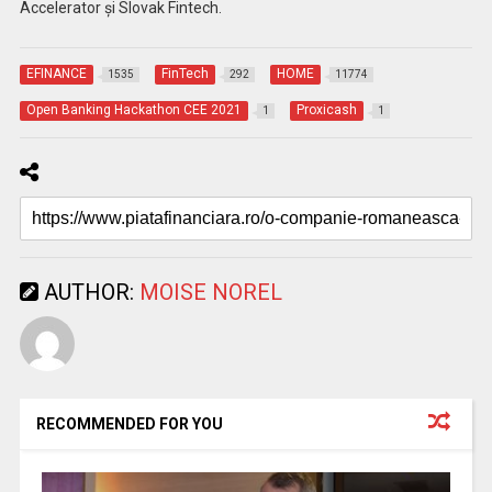
Accelerator și Slovak Fintech.
EFINANCE
FinTech
HOME
1535
292
11774
Open Banking Hackathon CEE 2021
Proxicash
1
1
AUTHOR:
MOISE NOREL
RECOMMENDED FOR YOU