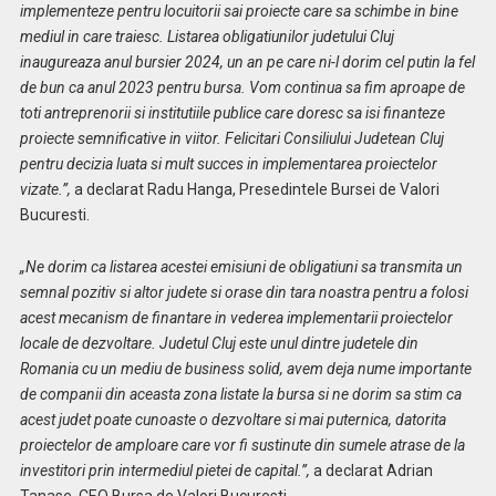
implementeze pentru locuitorii sai proiecte care sa schimbe in bine
mediul in care traiesc. Listarea obligatiunilor judetului Cluj
inaugureaza anul bursier 2024, un an pe care ni-l dorim cel putin la fel
de bun ca anul 2023 pentru bursa. Vom continua sa fim aproape de
toti antreprenorii si institutiile publice care doresc sa isi finanteze
proiecte semnificative in viitor. Felicitari Consiliului Judetean Cluj
pentru decizia luata si mult succes in implementarea proiectelor
vizate.
”,
a declarat Radu Hanga, Presedintele Bursei de Valori
Bucuresti.
„Ne dorim ca listarea acestei emisiuni de obligatiuni sa transmita un
semnal pozitiv si altor judete si orase din tara noastra pentru a folosi
acest mecanism de finantare in vederea implementarii proiectelor
locale de dezvoltare. Judetul Cluj este unul dintre judetele din
Romania cu un mediu de business
solid, avem deja nume importante
de companii din aceasta zona listate la bursa si ne dorim sa stim ca
acest judet poate cunoaste o dezvoltare si mai puternica, datorita
proiectelor de amploare care vor fi sustinute din sumele atrase de la
investitori prin intermediul pietei de capital.”,
a declarat Adrian