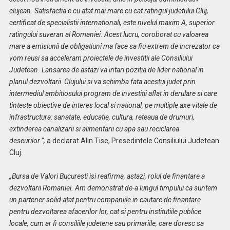
clujean. Satisfactia e cu atat mai mare cu cat ratingul judetului Cluj,
certificat de specialistii internationali, este nivelul maxim A, superior
ratingului suveran al Romaniei. Acest lucru, coroborat cu valoarea
mare a emisiunii de obligatiuni ma face sa fiu extrem de increzator ca
vom reusi sa acceleram proiectele de investitii ale Consiliului
Judetean. Lansarea de astazi va intari pozitia de lider national in
planul dezvoltarii Clujului si va schimba fata acestui judet prin
intermediul ambitiosului program de investitii aflat in derulare si care
tinteste obiective de interes local si national, pe multiple axe vitale de
infrastructura: sanatate, educatie, cultura, reteaua de drumuri,
extinderea canalizarii si alimentarii cu apa sau reciclarea
deseurilor.”,
a declarat Alin Tise, Presedintele Consiliului Judetean
Cluj.
„Bursa de Valori Bucuresti isi reafirma, astazi, rolul de finantare a
dezvoltarii Romaniei. Am demonstrat de-a lungul timpului ca suntem
un partener solid atat pentru companiile in cautare de finantare
pentru dezvoltarea afacerilor lor, cat si pentru institutiile publice
locale, cum ar fi consiliile judetene sau primariile, care doresc sa