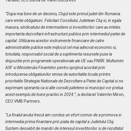
Tanase, CEO Bursa de Valori Bucuresti.
“Dupa mai bine de un deceniu, Clujul este primul judet din Romania
care
emite obligatiuni. Felicitari Consiliului Judetean Cluj si, in egala
masura, sindicatului de intermediere si investitorilor care au inteles
importanta dezvoltarii infrastructurii publice prin intermediul pietei de
capital. Utilizarea acestor instrumente financiare de catre
administratiile publice este mijlocul cel mai adecvat economic si,
totodata, responsabil social de a suplimenta resursele puse la
dispozitie prin programele operationale ale UE sau PNRR. Multumim
ASF si Ministerului Finantelor pentru sprijinul acordat prin
introducerea obligatiunilor emise de autoritatile locale printre
prioritatile Strategiei Nationale de Dezvoltare a Pietei de Capital si ne
exprimam speranta ca si alte consilii judetene si municipii vor prelua
acest exemplu de bune practici in 2024.”,
a declarat Valentin Miron,
CEO VMB Partners.
”La finalul anului trecut am condus un efort comun de a promova si
intermedia prima finantare prin piata de capital a Judetului Cluj.
Suntem deosebit de mandri de interesul investitorilor si de rezultatul