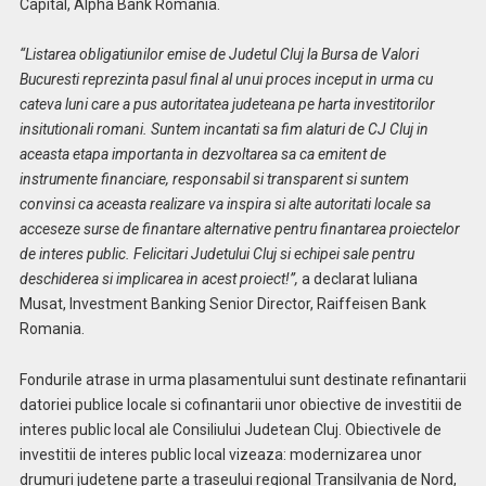
Capital, Alpha Bank Romania.
“Listarea obligatiunilor emise de Judetul Cluj la Bursa de Valori
Bucuresti reprezinta pasul final al unui proces inceput in urma cu
cateva luni care a pus autoritatea judeteana pe harta investitorilor
insitutionali romani. Suntem incantati sa fim alaturi de CJ Cluj in
aceasta etapa importanta in dezvoltarea sa ca emitent de
instrumente financiare, responsabil si transparent si suntem
convinsi ca aceasta realizare va inspira si alte autoritati locale sa
acceseze surse de finantare alternative pentru finantarea proiectelor
de interes public. Felicitari Judetului Cluj si echipei sale pentru
deschiderea si implicarea in acest proiect!”,
a declarat Iuliana
Musat, Investment Banking Senior Director, Raiffeisen Bank
Romania.
Fondurile atrase in urma plasamentului sunt destinate refinantarii
datoriei publice locale si cofinantarii unor obiective de investitii de
interes public local ale Consiliului Judetean Cluj. Obiectivele de
investitii de interes public local vizeaza: modernizarea unor
drumuri judetene parte a traseului regional Transilvania de Nord,