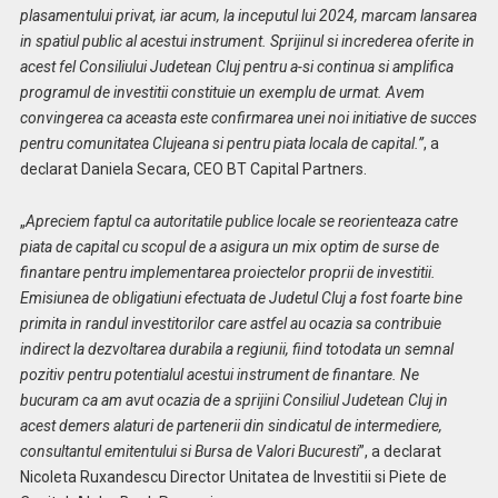
plasamentului privat, iar acum, la inceputul lui 2024, marcam lansarea
in spatiul public al acestui instrument. Sprijinul si increderea oferite in
acest fel Consiliului Judetean Cluj pentru a-si continua si amplifica
programul de investitii constituie un exemplu de urmat. Avem
convingerea ca aceasta este confirmarea unei noi initiative de succes
pentru comunitatea Clujeana si pentru piata locala de capital.”
, a
declarat Daniela Secara, CEO BT Capital Partners.
„
Apreciem faptul ca autoritatile publice locale se reorienteaza catre
piata de capital cu scopul de a asigura un mix optim de surse de
finantare pentru implementarea proiectelor proprii de investitii.
Emisiunea de obligatiuni efectuata de Judetul Cluj a fost foarte bine
primita in randul investitorilor care astfel au ocazia sa contribuie
indirect la dezvoltarea durabila a regiunii, fiind totodata un semnal
pozitiv pentru potentialul acestui instrument de finantare. Ne
bucuram ca am avut ocazia de a sprijini Consiliul Judetean Cluj in
acest demers alaturi de partenerii din sindicatul de intermediere,
consultantul emitentului si Bursa de Valori Bucuresti
”, a declarat
Nicoleta Ruxandescu Director Unitatea de Investitii si Piete de