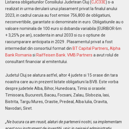
Listarea obligatiunilor Consiliului Judetean Cluj (
CJC33E
) s-a
realizat in urma derularii unui plasament privat la finalul anului
2023, in cadrul caruia au fost emise 756,800 de obligatiuni,
neconvertibile, garantate si denominate in euro. Obligatiunile au o
valoare nominala de 100 euro si dobanda variabila (EURIBOR 6m
+ 3,25% pe an), scadenta in anul 2033 si cu o optiune de
rascumparare anticipata in 2029 . Plasamentul privat a fost
intermediat din consortiul format din
BT Capital Partners
,
Alpha
Bank Romania
si
Raiffeisen Bank
.
VMB Partners
a avut rolul de
consultant financiar al emitentului.
Judetul Cluj se alatura astfel, altor 4 judete si 15 orase din tara
noastra care au in prezent listate obligatiuni la BVB. Este vorba
despre judetele Alba, Bihor, Hunedoara, Timis si orasele:
Timisoara, Bucuresti, Bacau, Focsani, Zalau, Slobozia, Iasi,
Bistrita, Targu Mures, Orastie, Predeal, Alba Iulia, Oravita,
Navodari, Siret.
„Ne bucura ca am reusit, alaturi de partenerii nostri, sa implementam
acest nou instrument de investitii, unic in peisajul administrativ