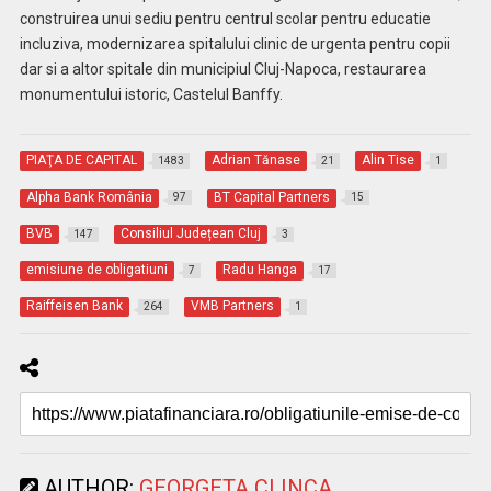
construirea unui sediu pentru centrul scolar pentru educatie
incluziva, modernizarea spitalului clinic de urgenta pentru copii
dar si a altor spitale din municipiul Cluj-Napoca, restaurarea
monumentului istoric, Castelul Banffy.
PIAŢA DE CAPITAL
Adrian Tănase
Alin Tise
1483
21
1
Alpha Bank România
BT Capital Partners
97
15
BVB
Consiliul Județean Cluj
147
3
emisiune de obligatiuni
Radu Hanga
7
17
Raiffeisen Bank
VMB Partners
264
1
AUTHOR:
GEORGETA CLINCA