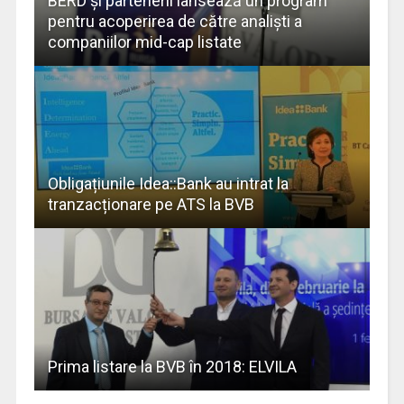
BERD și partenerii lansează un program
pentru acoperirea de către analiști a
companiilor mid-cap listate
Obligațiunile Idea::Bank au intrat la
tranzacționare pe ATS la BVB
Prima listare la BVB în 2018: ELVILA