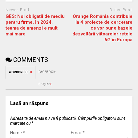
Newer Post
Older Post
GES: Noi obligatii de mediu
Orange România contribuie
pentru firme. In 2024,
la 4 proiecte de cercetare
teama de amenzi e mult
ce vor pune bazele
mai mare
dezvoltării viitoarelor rețele
6G în Europa
COMMENTS
FACEBOOK:
WORDPRESS:
0
DISQUS:
0
Lasă un răspuns
Adresa ta de email nu va fi publicată.
Câmpurile obligatorii sunt
marcate cu
*
Nume
*
Email
*