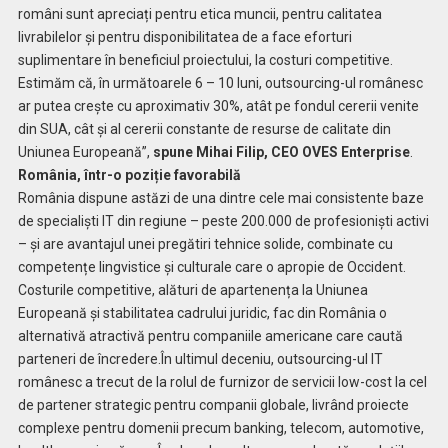
români sunt apreciați pentru etica muncii, pentru calitatea
livrabilelor și pentru disponibilitatea de a face eforturi
suplimentare în beneficiul proiectului, la costuri competitive.
Estimăm că, în următoarele 6 – 10 luni, outsourcing-ul românesc
ar putea crește cu aproximativ 30%, atât pe fondul cererii venite
din SUA, cât și al cererii constante de resurse de calitate din
Uniunea Europeană”,
spune Mihai Filip, CEO OVES Enterprise
.
România, într-o poziție favorabilă
România dispune astăzi de una dintre cele mai consistente baze
de specialiști IT din regiune – peste 200.000 de profesioniști activi
– și are avantajul unei pregătiri tehnice solide, combinate cu
competențe lingvistice și culturale care o apropie de Occident.
Costurile competitive, alături de apartenența la Uniunea
Europeană și stabilitatea cadrului juridic, fac din România o
alternativă atractivă pentru companiile americane care caută
parteneri de încredere.În ultimul deceniu, outsourcing-ul IT
românesc a trecut de la rolul de furnizor de servicii low-cost la cel
de partener strategic pentru companii globale, livrând proiecte
complexe pentru domenii precum banking, telecom, automotive,