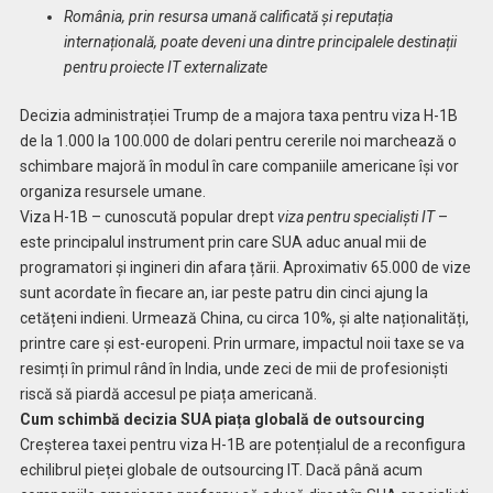
România, prin resursa umană calificată și reputația
internațională, poate deveni una dintre principalele destinații
pentru proiecte IT externalizate
Decizia administrației Trump de a majora taxa pentru viza H-1B
de la 1.000 la 100.000 de dolari pentru cererile noi marchează o
schimbare majoră în modul în care companiile americane își vor
organiza resursele umane.
Viza H-1B – cunoscută popular drept
viza pentru specialiști IT
–
este principalul instrument prin care SUA aduc anual mii de
programatori și ingineri din afara țării. Aproximativ 65.000 de vize
sunt acordate în fiecare an, iar peste patru din cinci ajung la
cetățeni indieni. Urmează China, cu circa 10%, și alte naționalități,
printre care și est-europeni. Prin urmare, impactul noii taxe se va
resimți în primul rând în India, unde zeci de mii de profesioniști
riscă să piardă accesul pe piața americană.
Cum schimbă decizia SUA piața globală de outsourcing
Creșterea taxei pentru viza H-1B are potențialul de a reconfigura
echilibrul pieței globale de outsourcing IT. Dacă până acum