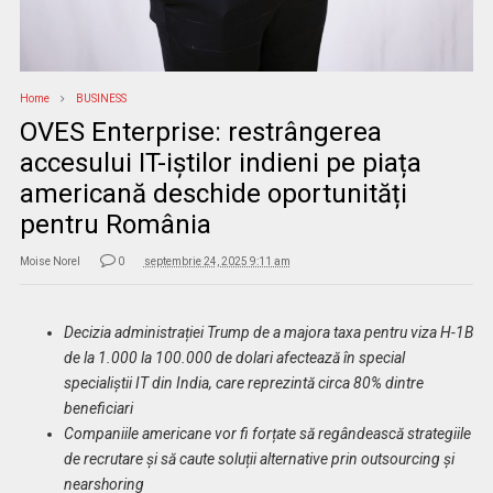
Home
BUSINESS
OVES Enterprise: restrângerea
accesului IT-iștilor indieni pe piața
americană deschide oportunități
pentru România
Moise Norel
0
septembrie 24, 2025 9:11 am
Decizia administrației Trump de a majora taxa pentru viza H-1B
de la 1.000 la 100.000 de dolari afectează în special
specialiștii IT din India, care reprezintă circa 80% dintre
beneficiari
Companiile americane vor fi forțate să regândească strategiile
de recrutare și să caute soluții alternative prin outsourcing și
nearshoring