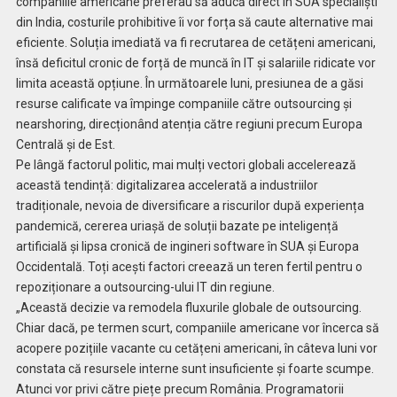
companiile americane preferau să aducă direct în SUA specialiști
din India, costurile prohibitive îi vor forța să caute alternative mai
eficiente. Soluția imediată va fi recrutarea de cetățeni americani,
însă deficitul cronic de forță de muncă în IT și salariile ridicate vor
limita această opțiune. În următoarele luni, presiunea de a găsi
resurse calificate va împinge companiile către outsourcing și
nearshoring, direcționând atenția către regiuni precum Europa
Centrală și de Est.
Pe lângă factorul politic, mai mulți vectori globali accelerează
această tendință: digitalizarea accelerată a industriilor
tradiționale, nevoia de diversificare a riscurilor după experiența
pandemică, cererea uriașă de soluții bazate pe inteligență
artificială și lipsa cronică de ingineri software în SUA și Europa
Occidentală. Toți acești factori creează un teren fertil pentru o
repoziționare a outsourcing-ului IT din regiune.
„Această decizie va remodela fluxurile globale de outsourcing.
Chiar dacă, pe termen scurt, companiile americane vor încerca să
acopere pozițiile vacante cu cetățeni americani, în câteva luni vor
constata că resursele interne sunt insuficiente și foarte scumpe.
Atunci vor privi către piețe precum România. Programatorii