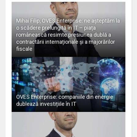
Mihai Filip, OVES Enterprise: ne așteptăm la
o scădere prelungită în IT – piața
românească resimte presiunea dublă a
contractării internaționale și a majorărilor
fiscale
OVES Enterprise: companiile din energie
dublează investițiile în IT