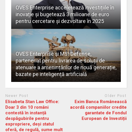
OVES Enterprise accelerează investițiile în
inovație și bugetează 3 milioane de euro
pentru cercetare și dezvoltare în 2025
OVES Enterprise și MSI Defense,
parteneriat pentru livrarea de soluții de
atenuare a amenințărilor de nouă generație,
bazate pe inteligență artificială
Newer Post
Older Post
Elisabeta Stan Law Office:
Exim Banca Românească
Doar 3 din 10 români
acordă companiilor credite
contestă în instanță
garantate de Fondul
despăgubirile pentru
European de Investiții
expropriere, deși statul
oferă, de regulă, sume mult