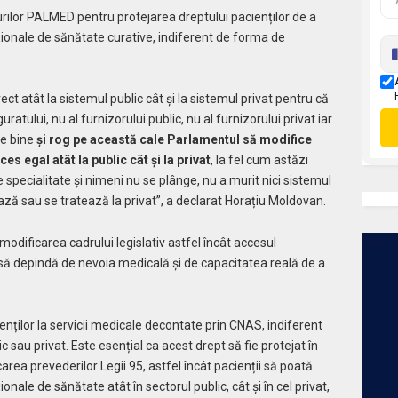
rilor PALMED pentru protejarea dreptului pacienților de a
ționale de sănătate curative, indiferent de forma de
ect atât la sistemul public cât și la sistemul privat
pentru că
atului, nu al furnizorului public, nu al furnizorului privat iar
te bine
și rog pe această cale Parlamentul să modifice
es egal atât la public cât și la privat
, la fel cum astăzi
specialitate și nimeni nu se plânge, nu a murit nici sistemul
ază sau se tratează la privat”, a declarat Horațiu Moldovan
.
modificarea cadrului legislativ astfel încât accesul
 să depindă de nevoia medicală și de capacitatea reală de a
enților la servicii medicale decontate prin CNAS, indiferent
c sau privat. Este esențial ca acest drept să fie protejat în
rea prevederilor Legii 95, astfel încât pacienții să poată
onale de sănătate atât în sectorul public, cât și în cel privat,