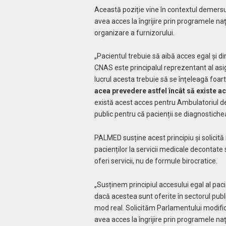
Această poziție vine în contextul demersu
avea acces la îngrijire prin programele na
organizare a furnizorului.
„Pacientul trebuie să aibă acces egal și dir
CNAS este principalul reprezentant al asigur
lucrul acesta trebuie să se înțeleagă foar
acea prevedere astfel încât să existe acc
există acest acces pentru Ambulatoriul de 
public pentru că pacienții se diagnostiche
PALMED susține acest principiu și solicită 
pacienților la servicii medicale decontate
oferi servicii, nu de formule birocratice.
„Susținem principiul accesului egal al paci
dacă acestea sunt oferite în sectorul publi
mod real. Solicităm Parlamentului modifica
avea acces la îngrijire prin programele nați