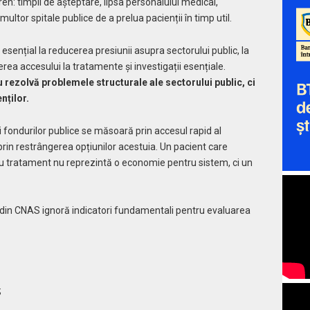
ren: timpii de așteptare, lipsa personalului medical,
 multor spitale publice de a prelua pacienții în timp util.
uit esențial la reducerea presiunii asupra sectorului public, la
erea accesului la tratamente și investigații esențiale.
u rezolvă problemele structurale ale sectorului public, ci
nților.
ii fondurilor publice se măsoară prin accesul rapid al
 prin restrângerea opțiunilor acestuia. Un pacient care
sau tratament nu reprezintă o economie pentru sistem, ci un
din CNAS ignoră indicatori fundamentali pentru evaluarea
;