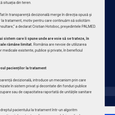
ă situația din teren.
flat în transparență decizională merge în direcția opusă și
lor la tratament, motiv pentru care continuăm să solicităm
onsultare,” a declarat Cristian Hotoboc, președintele PALMED.
ui sistem care îi spune unde are voie să se trateze, în
cale rămâne limitat.
România are nevoie de utilizarea
or medicale existente, publice și private, în beneficiul
ul pacienților la tratament
sparență decizională, introduce un mecanism prin care
rnizate în sistem privat și decontate din fonduri publice
ocupare sau de capacitatea raportată de unitățile sanitare
dreptul pacientului la tratament într-un algoritm