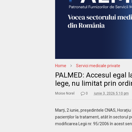
Home
Servici medicale private
PALMED: Accesul egal la
lege, nu limitat prin ord
Moise Norel
0
iunie 3, 2026 5:10 pm
Marți, 2 iunie, președintele CNAS, Horațiu 
pacienților la tratament, atât în sectorul pub
modificarea Legii nr. 95/2006 în acest sen