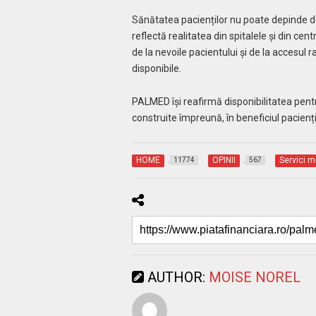
Sănătatea pacienților nu poate depinde de 
reflectă realitatea din spitalele și din c
de la nevoile pacientului și de la accesul ra
disponibile.
PALMED își reafirmă disponibilitatea pentru 
construite împreună, în beneficiul pacienți
HOME
OPINII
Servici m
11774
567
AUTHOR:
MOISE NOREL