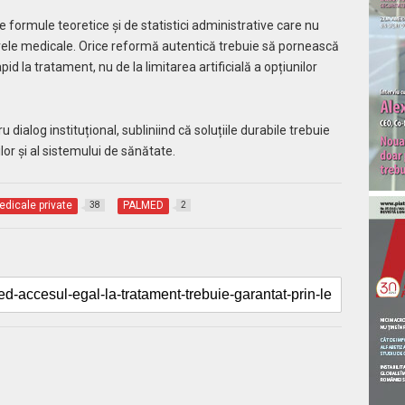
formule teoretice și de statistici administrative care nu
entrele medicale. Orice reformă autentică trebuie să pornească
pid la tratament, nu de la limitarea artificială a opțiunilor
dialog instituțional, subliniind că soluțiile durabile trebuie
lor și al sistemului de sănătate.
edicale private
PALMED
38
2