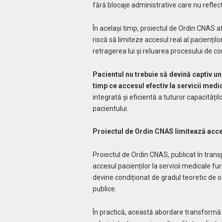
fără blocaje administrative care nu reflect
În același timp, proiectul de Ordin CNAS a
riscă să limiteze accesul real al pacienți
retragerea lui și reluarea procesului de c
Pacientul nu trebuie să devină captiv un
timp ce accesul efectiv la servicii medi
integrată și eficientă a tuturor capacitățil
pacientului.
Proiectul de Ordin CNAS limitează acces
Proiectul de Ordin CNAS, publicat în tran
accesul pacienților la servicii medicale fu
devine condiționat de gradul teoretic de 
publice.
În practică, această abordare transformă 