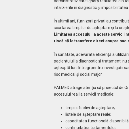
administrativ care ignoră realitatea din te
întârzierile în diagnostic și imposibilitatea
În ultimii ani, furnizorii privați au contrib
scurtarea timpilor de așteptare și la creșt
Limitarea accesului la aceste servicii n
riscă să le transfere direct asupra pacie
În sănătate, adevărata eficiență a utilizăr
pacientului la diagnostic și tratament, nu
așteaptă luni întregi pentru investigații 
risc medical și social major.
PALMED atrage atenția că proiectul de Or
accesului real la servicii medicale:
timpii efectivi de așteptare;
listele de așteptare reale;
capacitatea funcțională disponibilă
continuitatea tratamentului;