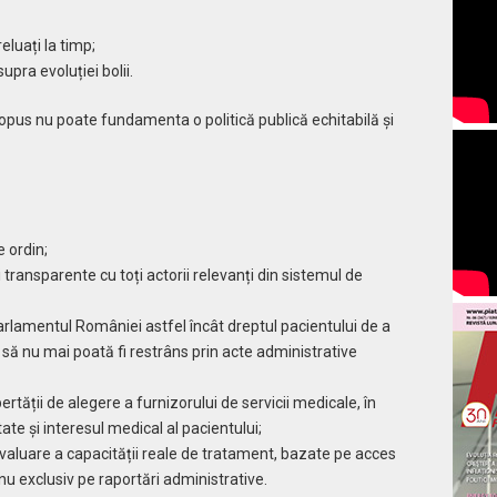
eluați la timp;
upra evoluției bolii.
ropus nu poate fundamenta o politică publică echitabilă și
 ordin;
 transparente cu toți actorii relevanți din sistemul de
Parlamentul României astfel încât dreptul pacientului de a
să nu mai poată fi restrâns prin acte administrative
bertății de alegere a furnizorului de servicii medicale, în
tate și interesul medical al pacientului;
 evaluare a capacității reale de tratament, bazate pe acces
 nu exclusiv pe raportări administrative.