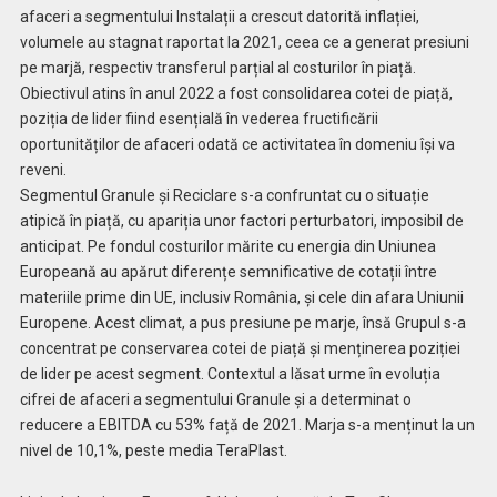
afaceri a segmentului Instalații a crescut datorită inflației,
volumele au stagnat raportat la 2021, ceea ce a generat presiuni
pe marjă, respectiv transferul parțial al costurilor în piață.
Obiectivul atins în anul 2022 a fost consolidarea cotei de piață,
poziția de lider fiind esențială în vederea fructificării
oportunităților de afaceri odată ce activitatea în domeniu își va
reveni.
Segmentul Granule și Reciclare s-a confruntat cu o situație
atipică în piață, cu apariția unor factori perturbatori, imposibil de
anticipat. Pe fondul costurilor mărite cu energia din Uniunea
Europeană au apărut diferențe semnificative de cotații între
materiile prime din UE, inclusiv România, și cele din afara Uniunii
Europene. Acest climat, a pus presiune pe marje, însă Grupul s-a
concentrat pe conservarea cotei de piață și menținerea poziției
de lider pe acest segment. Contextul a lăsat urme în evoluția
cifrei de afaceri a segmentului Granule și a determinat o
reducere a EBITDA cu 53% față de 2021. Marja s-a menținut la un
nivel de 10,1%, peste media TeraPlast.