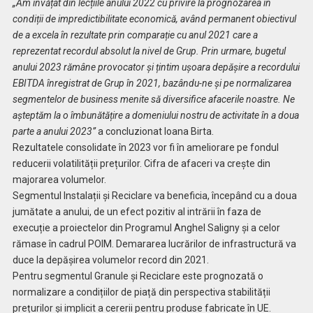
„Am învățat din lecțiile anului 2022 cu privire la prognozarea în
condiții de impredictibilitate economică, având permanent obiectivul
de a excela în rezultate prin comparație cu anul 2021 care a
reprezentat recordul absolut la nivel de Grup. Prin urmare, bugetul
anului 2023 rămâne provocator și țintim ușoara depășire a recordului
EBITDA înregistrat de Grup în 2021, bazându-ne și pe normalizarea
segmentelor de business menite să diversifice afacerile noastre. Ne
așteptăm la o îmbunătățire a domeniului nostru de activitate în a doua
parte a anului 2023”
a concluzionat Ioana Birta.
Rezultatele consolidate în 2023 vor fi în ameliorare pe fondul
reducerii volatilității prețurilor. Cifra de afaceri va crește din
majorarea volumelor.
Segmentul Instalații și Reciclare va beneficia, începând cu a doua
jumătate a anului, de un efect pozitiv al intrării în faza de
execuție a proiectelor din Programul Anghel Saligny și a celor
rămase în cadrul POIM. Demararea lucrărilor de infrastructură va
duce la depășirea volumelor record din 2021.
Pentru segmentul Granule și Reciclare este prognozată o
normalizare a condițiilor de piață din perspectiva stabilității
prețurilor și implicit a cererii pentru produse fabricate în UE.