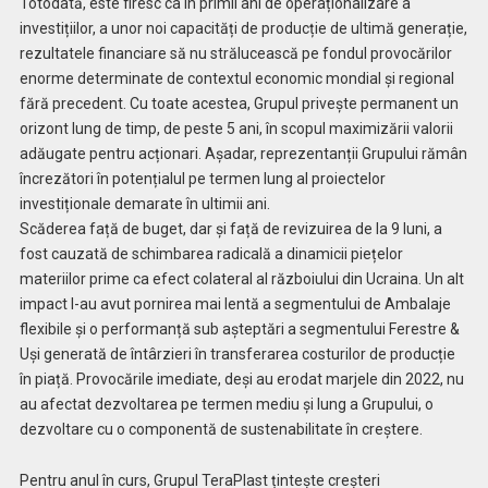
Totodată, este firesc ca în primii ani de operaționalizare a
investițiilor, a unor noi capacități de producție de ultimă generație,
rezultatele financiare să nu strălucească pe fondul provocărilor
enorme determinate de contextul economic mondial și regional
fără precedent. Cu toate acestea, Grupul privește permanent un
orizont lung de timp, de peste 5 ani, în scopul maximizării valorii
adăugate pentru acționari. Așadar, reprezentanții Grupului rămân
încrezători în potențialul pe termen lung al proiectelor
investiționale demarate în ultimii ani.
Scăderea față de buget, dar și față de revizuirea de la 9 luni, a
fost cauzată de schimbarea radicală a dinamicii piețelor
materiilor prime ca efect colateral al războiului din Ucraina. Un alt
impact l-au avut pornirea mai lentă a segmentului de Ambalaje
flexibile și o performanță sub așteptări a segmentului Ferestre &
Uși generată de întârzieri în transferarea costurilor de producție
în piață. Provocările imediate, deși au erodat marjele din 2022, nu
au afectat dezvoltarea pe termen mediu și lung a Grupului, o
dezvoltare cu o componentă de sustenabilitate în creștere.
Pentru anul în curs, Grupul TeraPlast țintește creșteri