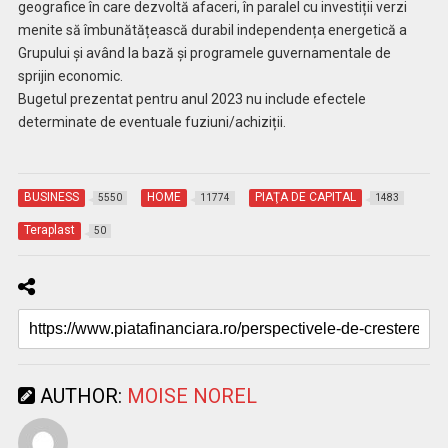
geografice în care dezvoltă afaceri, în paralel cu investiții verzi
menite să îmbunătățească durabil independența energetică a
Grupului și având la bază și programele guvernamentale de
sprijin economic.
Bugetul prezentat pentru anul 2023 nu include efectele
determinate de eventuale fuziuni/achiziții.
BUSINESS
HOME
PIAŢA DE CAPITAL
5550
11774
1483
Teraplast
50
AUTHOR:
MOISE NOREL