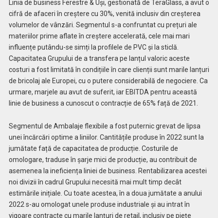
Linia de business Ferestre & Uși, gestionată de TeraGlass, a avut o
cifră de afaceri în creștere cu 30%, venită inclusiv din creșterea
volumelor de vânzări. Segmentul s-a confruntat cu prețuri ale
materiilor prime aflate în creștere accelerată, cele mai mari
influențe putându-se simți la profilele de PVC și la sticlă.
Capacitatea Grupului de a transfera pe lanțul valoric aceste
costuri a fost limitată în condițiile în care clienții sunt marile lanțuri
de bricolaj ale Europei, cu o putere considerabilă de negociere. Ca
urmare, marjele au avut de suferit, iar EBITDA pentru această
linie de business a cunoscut o contracție de 65% față de 2021.
Segmentul de Ambalaje flexibile a fost puternic grevat de lipsa
unei încărcări optime a liniilor. Cantitățile produse în 2022 sunt la
jumătate față de capacitatea de producție. Costurile de
omologare, traduse în șarje mici de producție, au contribuit de
asemenea la ineficiența liniei de business. Rentabilizarea acestei
noi divizii în cadrul Grupului necesită mai mult timp decât
estimările inițiale. Cu toate acestea, în a doua jumătate a anului
2022 s-au omologat unele produse industriale și au intrat în
vigoare contracte cu marile lanțuri de retail, inclusiv pe piețe