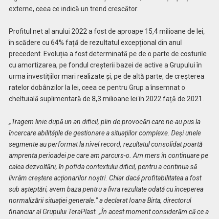
externe, ceea ce indică un trend crescător.
Profitul net al anului 2022 a fost de aproape 15,4 milioane de lei,
în scădere cu 64% față de rezultatul excepțional din anul
precedent. Evoluția a fost determinată pe de o parte de costurile
cu amortizarea, pe fondul creșterii bazei de active a Grupului în
urma investițiilor mari realizate și, pe de altă parte, de creșterea
ratelor dobânzilor la lei, ceea ce pentru Grup a însemnat o
cheltuială suplimentară de 8,3 milioane lei în 2022 față de 2021.
„Tragem linie după un an dificil, plin de provocări care ne-au pus la
încercare abilitățile de gestionare a situațiilor complexe. Deși unele
segmente au performat la nivel record, rezultatul consolidat poartă
amprenta perioadei pe care am parcurs-o. Am mers în continuare pe
calea dezvoltării, în pofida contextului dificil, pentru a continua să
livrăm creștere acționarilor noștri. Chiar dacă profitabilitatea a fost
sub așteptări, avem baza pentru a livra rezultate odată cu începerea
normalizării situației generale.” a declarat Ioana Birta, directorul
financiar al Grupului TeraPlast. „În acest moment considerăm că ce a