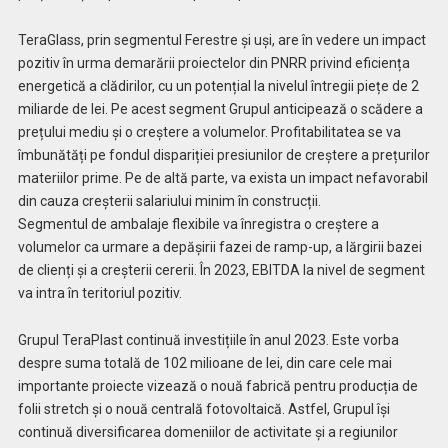
TeraGlass, prin segmentul Ferestre și uși, are în vedere un impact
pozitiv în urma demarării proiectelor din PNRR privind eficiența
energetică a clădirilor, cu un potențial la nivelul întregii piețe de 2
miliarde de lei. Pe acest segment Grupul anticipează o scădere a
prețului mediu și o creștere a volumelor. Profitabilitatea se va
îmbunătăți pe fondul dispariției presiunilor de creștere a prețurilor
materiilor prime. Pe de altă parte, va exista un impact nefavorabil
din cauza creșterii salariului minim în construcții.
Segmentul de ambalaje flexibile va înregistra o creștere a
volumelor ca urmare a depășirii fazei de ramp-up, a lărgirii bazei
de clienți și a creșterii cererii. În 2023, EBITDA la nivel de segment
va intra în teritoriul pozitiv.
Grupul TeraPlast continuă investițiile în anul 2023. Este vorba
despre suma totală de 102 milioane de lei, din care cele mai
importante proiecte vizează o nouă fabrică pentru producția de
folii stretch și o nouă centrală fotovoltaică. Astfel, Grupul își
continuă diversificarea domeniilor de activitate și a regiunilor