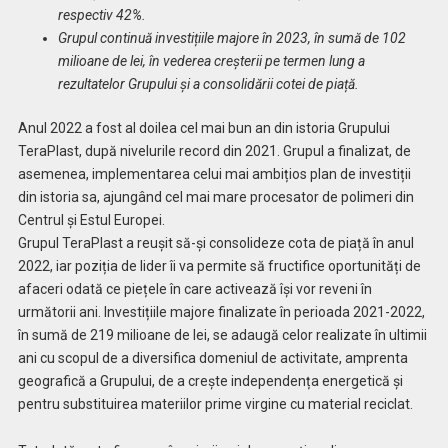
respectiv 42%.
Grupul continuă investițiile majore în 2023, în sumă de 102
milioane de lei, în vederea creșterii pe termen lung a
rezultatelor Grupului și a consolidării cotei de piață.
Anul 2022 a fost al doilea cel mai bun an din istoria Grupului
TeraPlast, după nivelurile record din 2021. Grupul a finalizat, de
asemenea, implementarea celui mai ambițios plan de investiții
din istoria sa, ajungând cel mai mare procesator de polimeri din
Centrul și Estul Europei.
Grupul TeraPlast a reușit să-și consolideze cota de piață în anul
2022, iar poziția de lider îi va permite să fructifice oportunități de
afaceri odată ce piețele în care activează își vor reveni în
următorii ani. Investițiile majore finalizate în perioada 2021-2022,
în sumă de 219 milioane de lei, se adaugă celor realizate în ultimii
ani cu scopul de a diversifica domeniul de activitate, amprenta
geografică a Grupului, de a crește independența energetică și
pentru substituirea materiilor prime virgine cu material reciclat.