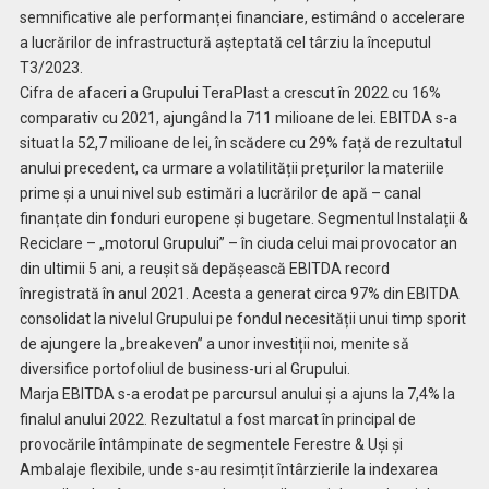
semnificative ale performanței financiare, estimând o accelerare
a lucrărilor de infrastructură așteptată cel târziu la începutul
T3/2023.
Cifra de afaceri a Grupului TeraPlast a crescut în 2022 cu 16%
comparativ cu 2021, ajungând la 711 milioane de lei. EBITDA s-a
situat la 52,7 milioane de lei, în scădere cu 29% față de rezultatul
anului precedent, ca urmare a volatilității prețurilor la materiile
prime și a unui nivel sub estimări a lucrărilor de apă – canal
finanțate din fonduri europene și bugetare. Segmentul Instalații &
Reciclare – „motorul Grupului” – în ciuda celui mai provocator an
din ultimii 5 ani, a reușit să depășească EBITDA record
înregistrată în anul 2021. Acesta a generat circa 97% din EBITDA
consolidat la nivelul Grupului pe fondul necesității unui timp sporit
de ajungere la „breakeven” a unor investiții noi, menite să
diversifice portofoliul de business-uri al Grupului.
Marja EBITDA s-a erodat pe parcursul anului și a ajuns la 7,4% la
finalul anului 2022. Rezultatul a fost marcat în principal de
provocările întâmpinate de segmentele Ferestre & Uși și
Ambalaje flexibile, unde s-au resimțit întârzierile la indexarea