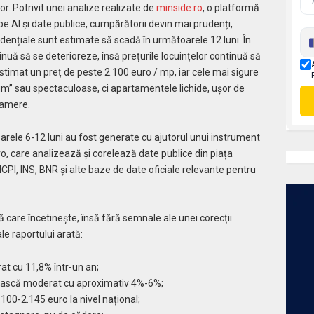
or. Potrivit unei analize realizate de
minside.ro
, o platformă
e AI și date publice, cumpărătorii devin mai prudenți,
zidențiale sunt estimate să scadă în următoarele 12 luni. În
inuă să se deterioreze, însă prețurile locuințelor continuă să
stimat un preț de peste 2.100 euro / mp, iar cele mai sigure
ium” sau spectaculoase, ci apartamentele lichide, ușor de
 camere.
toarele 6-12 luni au fost generate cu ajutorul unui instrument
ro, care analizează și corelează date publice din piața
PI, INS, BNR și alte baze de date oficiale relevante pentru
ă care încetinește, însă fără semnale ale unei corecții
ale raportului arată:
rat cu 11,8% într-un an;
crească moderat cu aproximativ 4%-6%;
00-2.145 euro la nivel național;