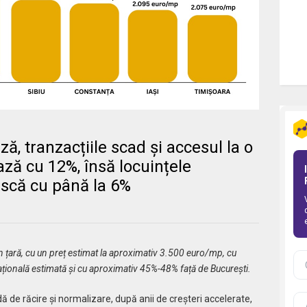
ă, tranzacțiile scad și accesul la o
ază cu 12%, însă locuințele
scă cu până la 6%
țară, cu un preț estimat la aproximativ 3.500 euro/mp, cu
ională estimată și cu aproximativ 45%-48% față de București.
ă de răcire și normalizare, după anii de creșteri accelerate,