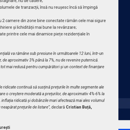
e stagnare, nu de cădere;
 volumele de tranzacții, însă nu reușesc încă să împingă
cu 2 camere din zone bine conectate rămân cele mai sigure
nchiriere și lichidității mai bune la revânzare;
ate printre cele mai dinamice piețe rezidențiale în
dențială va rămâne sub presiune în următoarele 12 luni, într-un
r, de aproximativ 3% până la 7%, nu de revenire puternică.
 tot mai redusă pentru cumpărători și un context de finanțare
rile ridicate continuă să susțină prețurile în multe segmente ale
are o creștere moderată a prețurilor, de aproximativ 4%-6% la
, inflația ridicată și dobânzile mari afectează mai ales volumul
 neapărat prețurile de listare”,
declară
Cristian
Buță,
urești