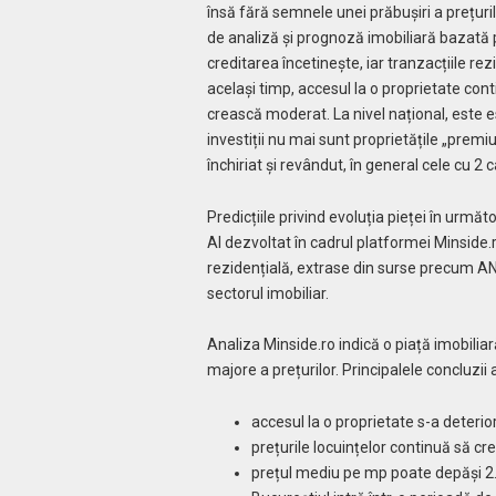
însă fără semnele unei prăbușiri a prețuril
de analiză și prognoză imobiliară bazată p
creditarea încetinește, iar tranzacțiile re
același timp, accesul la o proprietate cont
crească moderat. La nivel național, este e
investiții nu mai sunt proprietățile „prem
închiriat și revândut, în general cele cu 2
Predicțiile privind evoluția pieței în urmă
AI dezvoltat în cadrul platformei Minside.
rezidențială, extrase din surse precum ANC
sectorul imobiliar.
Analiza Minside.ro indică o piață imobiliar
majore a prețurilor. Principalele concluzii 
accesul la o proprietate s-a deterio
prețurile locuințelor continuă să 
prețul mediu pe mp poate depăși 2.1