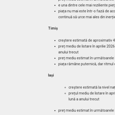
e una dintre cele mai reziliente piețe
piața nu mai este într-o fază de acc
continuă să urce mai ales din inerț
Timiș
creștere estimată de aproximativ 
preț mediu de listare în aprilie 202
anului trecut
preț mediu estimat în următoarele 
piața rămâne puternică, dar ritmul
Iași
creștere estimată la nivel n
prețul mediu de listare în ap
lună a anului trecut
preț mediu estimat în următoarele 