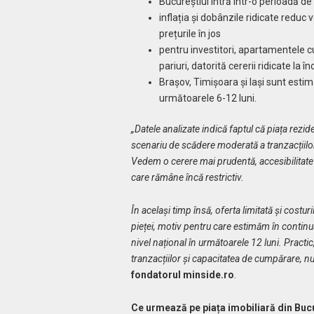
Bucureștiul intră într-o perioadă d
inflația și dobânzile ridicate reduc
prețurile în jos
pentru investitori, apartamentele 
pariuri, datorită cererii ridicate la î
Brașov, Timișoara și Iași sunt estim
următoarele 6-12 luni.
„Datele analizate indică faptul că piața rezi
scenariu de scădere moderată a tranzacțiilo
Vedem o cerere mai prudentă, accesibilitate
care rămâne încă restrictiv.
În același timp însă, oferta limitată și costu
pieței, motiv pentru care estimăm în continu
nivel național în următoarele 12 luni. Practic
tranzacțiilor și capacitatea de cumpărare, nu
fondatorul minside.ro
.
Ce urmează pe piața imobiliară din Buc