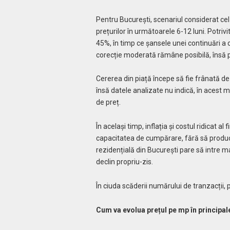
Pentru București, scenariul considerat cel 
prețurilor în următoarele 6-12 luni. Potriv
45%, în timp ce șansele unei continuări a 
corecție moderată rămâne posibilă, însă p
Cererea din piață începe să fie frânată de a
însă datele analizate nu indică, în aces
de preț.
În același timp, inflația și costul ridicat al
capacitatea de cumpărare, fără să producă
rezidențială din București pare să intre m
declin propriu-zis.
În ciuda scăderii numărului de tranzacții, 
Cum va evolua prețul pe mp în principale