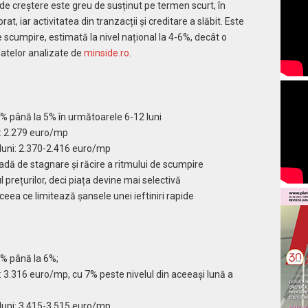
 de creștere este greu de susținut pe termen scurt, în
rat, iar activitatea din tranzacții și creditare a slăbit. Este
e scumpire, estimată la nivel național la 4-6%, decât o
 datelor analizate de
minside.ro
.
% până la 5% în următoarele 6-12 luni
26: 2.279 euro/mp
luni: 2.370-2.416 euro/mp
oadă de stagnare și răcire a ritmului de scumpire
prețurilor, deci piața devine mai selectivă
eea ce limitează șansele unei ieftiniri rapide
3% până la 6%;
6: 3.316 euro/mp, cu 7% peste nivelul din aceeași lună a
luni: 3.415-3.515 euro/mp