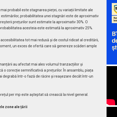
mai probabil este stagnarea pieței, cu variații limitate ale
it estimărilor, probabilitatea unei stagnări este de aproximativ
creșterii prețurilor sunt estimate la aproximativ 30%. O
robabilitatea acesteia este estimată la aproximativ 25%.
ccesibilitatea tot mai redusă și de costul ridicat al creditării,
t moment, un exces de ofertă care să genereze scăderi ample
 finanțării au afectat mai ales volumul tranzacțiilor și
 o corecție semnificativă a prețurilor. În ansamblu,
piața
ai degrabă într-o fază de răcire și reașezare decât într-un
prețul per mp este așteptat să crească la nivel general.
le zone ale țării