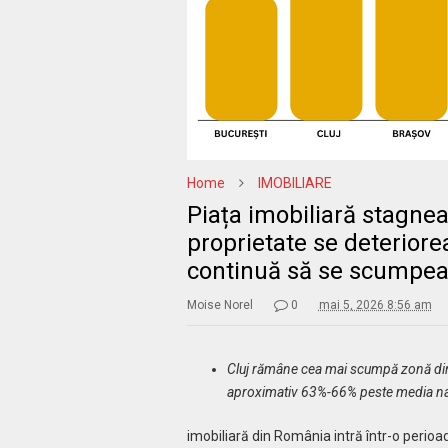
Home
IMOBILIARE
Piața imobiliară stagneaz
proprietate se deteriore
continuă să se scumpea
Moise Norel
0
mai 5, 2026 8:56 am
Cluj rămâne cea mai scumpă zonă din 
aproximativ 63%-66% peste media naț
imobiliară din România intră într-o perioad