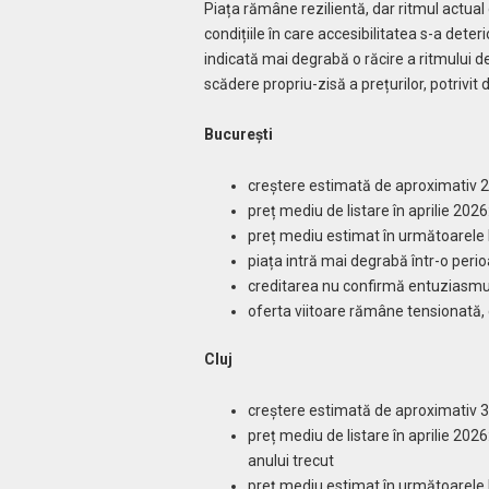
Piața rămâne rezilientă, dar ritmul actual
condițiile în care accesibilitatea s-a deterio
indicată mai degrabă o răcire a ritmului d
scădere propriu-zisă a prețurilor, potrivit
București
creștere estimată de aproximativ 2
preț mediu de listare în aprilie 20
preț mediu estimat în următoarele 
piața intră mai degrabă într-o peri
creditarea nu confirmă entuziasmul 
oferta viitoare rămâne tensionată, c
Cluj
creștere estimată de aproximativ 
preț mediu de listare în aprilie 202
anului trecut
preț mediu estimat în următoarele 