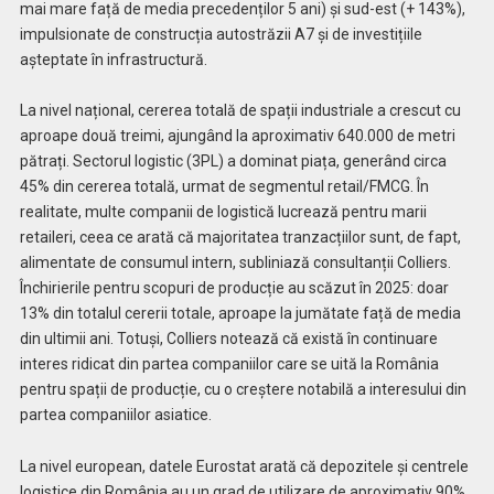
mai mare față de media precedenților 5 ani) și sud-est (+ 143%),
impulsionate de construcția autostrăzii A7 și de investițiile
așteptate în infrastructură.
La nivel național, cererea totală de spații industriale a crescut cu
aproape două treimi, ajungând la aproximativ 640.000 de metri
pătrați. Sectorul logistic (3PL) a dominat piața, generând circa
45% din cererea totală, urmat de segmentul retail/FMCG. În
realitate, multe companii de logistică lucrează pentru marii
retaileri, ceea ce arată că majoritatea tranzacțiilor sunt, de fapt,
alimentate de consumul intern, subliniază consultanții Colliers.
Închirierile pentru scopuri de producție au scăzut în 2025: doar
13% din totalul cererii totale, aproape la jumătate față de media
din ultimii ani. Totuși, Colliers notează că există în continuare
interes ridicat din partea companiilor care se uită la România
pentru spații de producție, cu o creștere notabilă a interesului din
partea companiilor asiatice.
La nivel european, datele Eurostat arată că depozitele și centrele
logistice din România au un grad de utilizare de aproximativ 90%,