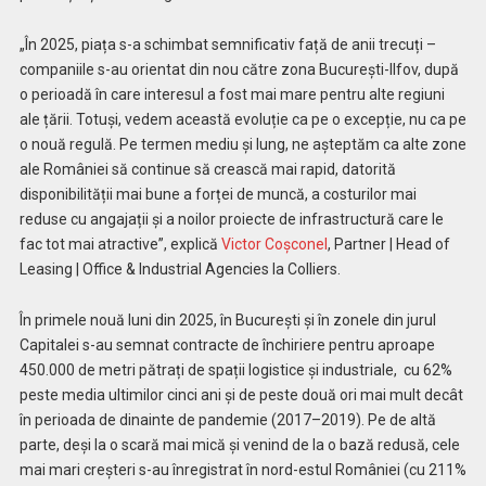
„În 2025, piața s-a schimbat semnificativ față de anii trecuți –
companiile s-au orientat din nou către zona București-Ilfov, după
o perioadă în care interesul a fost mai mare pentru alte regiuni
ale țării. Totuși, vedem această evoluție ca pe o excepție, nu ca pe
o nouă regulă. Pe termen mediu și lung, ne așteptăm ca alte zone
ale României să continue să crească mai rapid, datorită
disponibilității mai bune a forței de muncă, a costurilor mai
reduse cu angajații și a noilor proiecte de infrastructură care le
fac tot mai atractive”, explică
Victor Coșconel
, Partner | Head of
Leasing | Office & Industrial Agencies la Colliers.
În primele nouă luni din 2025, în București și în zonele din jurul
Capitalei s-au semnat contracte de închiriere pentru aproape
450.000 de metri pătrați de spații logistice și industriale, cu 62%
peste media ultimilor cinci ani și de peste două ori mai mult decât
în perioada de dinainte de pandemie (2017–2019). Pe de altă
parte, deși la o scară mai mică și venind de la o bază redusă, cele
mai mari creșteri s-au înregistrat în nord-estul României (cu 211%