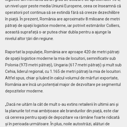
un nivel ușor peste media Uniunii Europene, ceea ce înseamnă că
operatorii pot continua să se extindă fără să creeze dezechilibre
în piață. În prezent, România are aproximativ 8 milioane de metri
pătrați de spații logistice moderne, iar potrivit estimărilor Colliers,
această suprafață s-ar putea chiar dubla pentru a ajunge la
nivelul altor țări din regiune.
Raportat la populație, România are aproape 420 de metri pătrați
de spații logistice moderne la mia de locuitori, semnificativ sub
Polonia (973 metri pătrați), Ungaria (617 metri pătrați) și mult sub
Cehia, liderul regional, cu 1.165 de metri pătrați la mia de locuitori.
Altfel spus, chiar și luând în calcul volumul de mărfuri exportate,
România are încă un potențial major de dezvoltare pe segmentul
depozitelor moderne.
„Dacă ne uităm la cât de mult s-au extins retailerii în ultimii ani și
la planurile tot mai ambițioase ale brandurilor din piață, este clar
că cererea pentru spații de depozitare va rămâne foarte ridicată
și în perioada următoare. În plus, noile autostrăzi, alături de