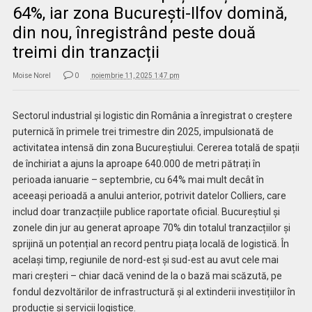
64%, iar zona București-Ilfov domină,
din nou, înregistrând peste două
treimi din tranzacții
Moise Norel
0
noiembrie 11, 2025 1:47 pm
Sectorul industrial și logistic din România a înregistrat o creștere
puternică în primele trei trimestre din 2025, impulsionată de
activitatea intensă din zona Bucureștiului. Cererea totală de spații
de închiriat a ajuns la aproape 640.000 de metri pătrați în
perioada ianuarie – septembrie, cu 64% mai mult decât în
aceeași perioadă a anului anterior, potrivit datelor Colliers, care
includ doar tranzacțiile publice raportate oficial. Bucureștiul și
zonele din jur au generat aproape 70% din totalul tranzacțiilor și
sprijină un potențial an record pentru piața locală de logistică. În
același timp, regiunile de nord-est și sud-est au avut cele mai
mari creșteri – chiar dacă venind de la o bază mai scăzută, pe
fondul dezvoltărilor de infrastructură și al extinderii investițiilor în
producție și servicii logistice.