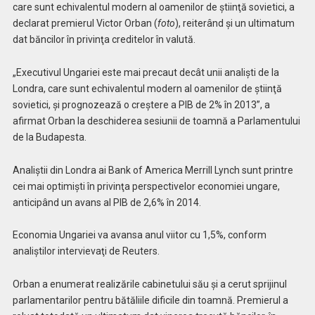
care sunt echivalentul modern al oamenilor de ştiinţă sovietici, a
declarat premierul Victor Orban (
foto
), reiterând şi un ultimatum
dat băncilor în privinţa creditelor în valută.
„Executivul Ungariei este mai precaut decât unii analişti de la
Londra, care sunt echivalentul modern al oamenilor de ştiinţă
sovietici, şi prognozează o creştere a PIB de 2% în 2013”, a
afirmat Orban la deschiderea sesiunii de toamnă a Parlamentului
de la Budapesta.
Analiştii din Londra ai Bank of America Merrill Lynch sunt printre
cei mai optimişti în privinţa perspectivelor economiei ungare,
anticipând un avans al PIB de 2,6% în 2014.
Economia Ungariei va avansa anul viitor cu 1,5%, conform
analiştilor intervievaţi de Reuters.
Orban a enumerat realizările cabinetului său şi a cerut sprijinul
parlamentarilor pentru bătăliile dificile din toamnă. Premierul a