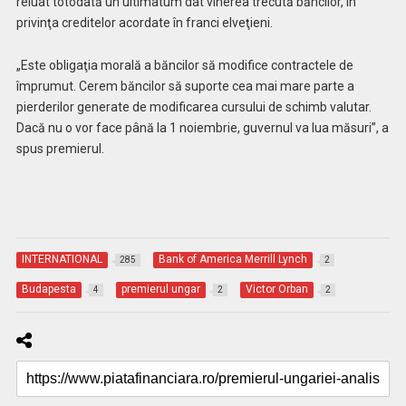
reluat totodată un ultimatum dat vinerea trecută băncilor, în
privinţa creditelor acordate în franci elveţieni.
„Este obligaţia morală a băncilor să modifice contractele de
împrumut. Cerem băncilor să suporte cea mai mare parte a
pierderilor generate de modificarea cursului de schimb valutar.
Dacă nu o vor face până la 1 noiembrie, guvernul va lua măsuri”, a
spus premierul.
INTERNATIONAL
Bank of America Merrill Lynch
285
2
Budapesta
premierul ungar
Victor Orban
4
2
2