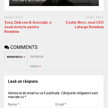
Newer Post
Older Post
Ţuca Zbârcea & Asociaţii, o
Costin Borc, noul CEO
nouă victorie pentru
Lafarge România
România
COMMENTS
FACEBOOK:
WORDPRESS:
0
DISQUS:
0
Lasă un răspuns
Adresa ta de email nu va fi publicată.
Câmpurile obligatorii sunt
marcate cu
*
Nume
*
Email
*