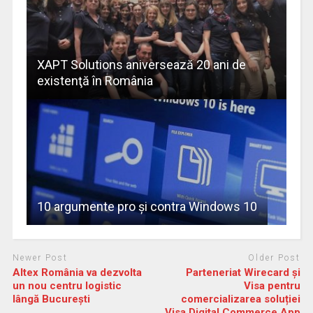
XAPT Solutions aniversează 20 ani de
existenţă în România
10 argumente pro şi contra Windows 10
Newer Post
Older Post
Altex România va dezvolta
Parteneriat Wirecard și
un nou centru logistic
Visa pentru
lângă București
comercializarea soluției
Visa Digital Commerce App