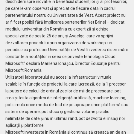
deschiderii spre inovație în beneficiul studenților și al profesorilor,
pe care le-am observat și apreciat de fiecare dată în cadrul
parteneriatului nostru cu Universitatea de Vest. Acest proiect nu
ar fi fost posibil fără implicarea partenerilor Net Brinel – dedicat
mediului universitar din România cu expertiză și echipe
specializate de peste 25 de ani, și Avaelgo, care va sprijini
dezvoltarea proiectului prin organizarea de workshop-uri
periodice cu profesorii Universității de Vest în vederea diseminării
constante a noutăților în ceea ce privește tehnologia Cloud
Microsoft” declară Marilena Ionașcu, Director Educație pentru
Microsoft Romania.
Utilizatorii laboratorului au acces la infrastructuri virtuale
scalabile în funcție de proiectul la care lucrează, de la 1 procesor
la putere de calcul de ordinul zecilor de mii de procesoare; pot
crea și testa algoritmi de inteligență artificială, machine learning,
pot simula orice mediu de test de pe aproape orice platformă sau
sistem de operare, pot stoca și gestiona volume practic
nelimitate de date și nu în ultimul rând, pot dezvolta ei însăși noi
aplicații și platforme.
Microsoft investește în România și continuă să crească an de an