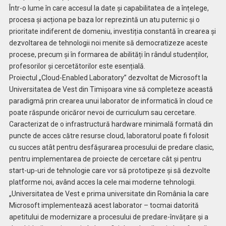
Într-o lume în care accesul la date și capabilitatea de a înțelege,
procesa și acționa pe baza lor reprezintă un atu puternic și o
prioritate indiferent de domeniu, investiția constantă în crearea și
dezvoltarea de tehnologii noi menite să democratizeze aceste
procese, precum și în formarea de abilități în rândul studenților,
profesorilor și cercetătorilor este esențială.
Proiectul „Cloud-Enabled Laboratory” dezvoltat de Microsoft la
Universitatea de Vest din Timișoara vine să completeze această
paradigmă prin crearea unui laborator de informatică în cloud ce
poate răspunde oricăror nevoi de curriculum sau cercetare.
Caracterizat de o infrastructură hardware minimală formată din
puncte de acces către resurse cloud, laboratorul poate fi folosit
cu succes atât pentru desfășurarea procesului de predare clasic,
pentru implementarea de proiecte de cercetare cât și pentru
start-up-uri de tehnologie care vor să prototipeze și să dezvolte
platforme noi, având acces la cele mai moderne tehnologii.
„Universitatea de Vest e prima universitate din România la care
Microsoft implementează acest laborator – tocmai datorită
apetitului de modernizare a procesului de predare-învățare și a