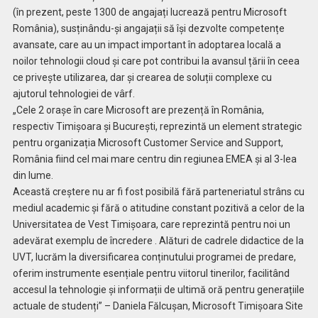
(în prezent, peste 1300 de angajați lucrează pentru Microsoft
România), susținându-și angajații să își dezvolte competențe
avansate, care au un impact important în adoptarea locală a
noilor tehnologii cloud și care pot contribui la avansul țării în ceea
ce privește utilizarea, dar și crearea de soluții complexe cu
ajutorul tehnologiei de vârf.
„Cele 2 orașe în care Microsoft are prezență în România,
respectiv Timișoara și București, reprezintă un element strategic
pentru organizația Microsoft Customer Service and Support,
România fiind cel mai mare centru din regiunea EMEA și al 3-lea
din lume.
Această creștere nu ar fi fost posibilă fără parteneriatul strâns cu
mediul academic și fără o atitudine constant pozitivă a celor de la
Universitatea de Vest Timișoara, care reprezintă pentru noi un
adevărat exemplu de încredere . Alături de cadrele didactice de la
UVT, lucrăm la diversificarea conținutului programei de predare,
oferim instrumente esențiale pentru viitorul tinerilor, facilitând
accesul la tehnologie și informații de ultimă oră pentru generațiile
actuale de studenți” – Daniela Fălcușan, Microsoft Timișoara Site