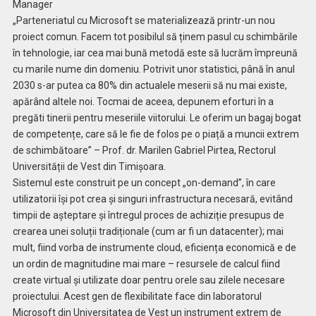
Manager
„Parteneriatul cu Microsoft se materializează printr-un nou
proiect comun. Facem tot posibilul să ținem pasul cu schimbările
în tehnologie, iar cea mai bună metodă este să lucrăm împreună
cu marile nume din domeniu. Potrivit unor statistici, până în anul
2030 s-ar putea ca 80% din actualele meserii să nu mai existe,
apărând altele noi. Tocmai de aceea, depunem eforturi în a
pregăti tinerii pentru meseriile viitorului. Le oferim un bagaj bogat
de competențe, care să le fie de folos pe o piață a muncii extrem
de schimbătoare” – Prof. dr. Marilen Gabriel Pirtea, Rectorul
Universității de Vest din Timișoara.
Sistemul este construit pe un concept „on-demand”, în care
utilizatorii își pot crea și singuri infrastructura necesară, evitând
timpii de așteptare și întregul proces de achiziție presupus de
crearea unei soluții tradiționale (cum ar fi un datacenter); mai
mult, fiind vorba de instrumente cloud, eficiența economică e de
un ordin de magnitudine mai mare – resursele de calcul fiind
create virtual și utilizate doar pentru orele sau zilele necesare
proiectului. Acest gen de flexibilitate face din laboratorul
Microsoft din Universitatea de Vest un instrument extrem de