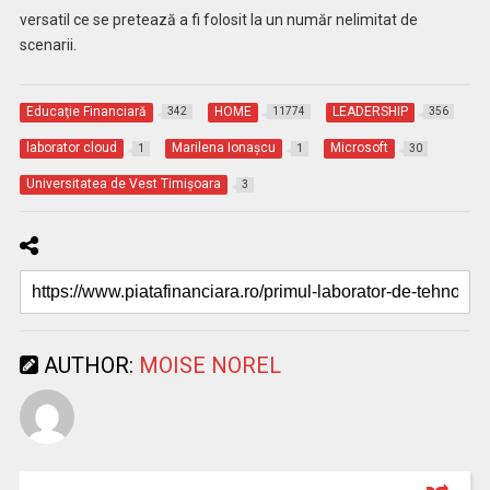
versatil ce se pretează a fi folosit la un număr nelimitat de
scenarii.
Educaţie Financiară
HOME
LEADERSHIP
342
11774
356
laborator cloud
Marilena Ionașcu
Microsoft
1
1
30
Universitatea de Vest Timişoara
3
AUTHOR:
MOISE NOREL