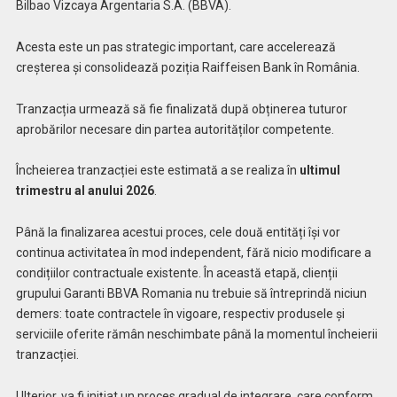
Bilbao Vizcaya Argentaria S.A. (BBVA).
Acesta este un pas strategic important, care accelerează
creșterea și consolidează poziția Raiffeisen Bank în România.
Tranzacția urmează să fie finalizată după obținerea tuturor
aprobărilor necesare din partea autorităților competente.
Încheierea tranzacției este estimată a se realiza în
ultimul
trimestru al anului 2026
.
Până la finalizarea acestui proces, cele două entități își vor
continua activitatea în mod independent, fără nicio modificare a
condițiilor contractuale existente. În această etapă, clienții
grupului Garanti BBVA Romania nu trebuie să întreprindă niciun
demers: toate contractele în vigoare, respectiv produsele și
serviciile oferite rămân neschimbate până la momentul încheierii
tranzacției.
Ulterior, va fi inițiat un proces gradual de integrare, care conform