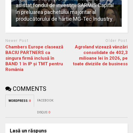
asistat fondul de investiții SARMIS Capital
în preluarea pachetului majoritar al
producătorului de hârtie MG-Tec Industry
Newer Post
Older Post
Chambers Europe clasează
Agroland vizează vânzări
BACIU PARTNERS ca
consolidate de 402,3
singura firmă inclusă în
milioane lei în 2026, pe
BAND 1 în IP și TMT pentru
toate diviziile de business
România
COMMENTS
FACEBOOK:
WORDPRESS:
0
DISQUS:
0
Lasă un răspuns