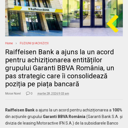
Home
FUZIUNI ȘI ACHIZIȚII
Raiffeisen Bank a ajuns la un acord
pentru achiziționarea entităților
grupului Garanti BBVA România, un
pas strategic care îi consolidează
poziția pe piața bancară
Moise Norel
0
martie 28, 2026 9:03 am
Raiffeisen Bank
a ajuns la un acord pentru achiziționarea a
100%
din acțiunile grupului
Garanti BBVA România
(Garanti Bank S.A. și
divizia de leasing Motoractive IFN S.A.) de la subsidiarele Banco