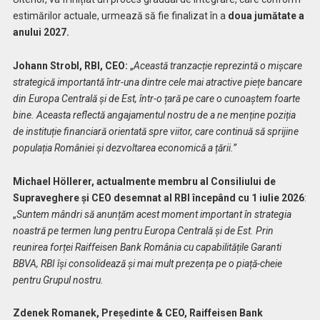
estimărilor actuale, urmează să fie finalizat în a
doua jumătate a
anului 2027.
Johann Strobl, RBI, CEO:
„
Această tranzacție reprezintă o mișcare
strategică importantă într-una dintre cele mai atractive piețe bancare
din Europa Centrală și de Est, într-o țară pe care o cunoaștem foarte
bine. Aceasta reflectă angajamentul nostru de a ne menține poziția
de instituție financiară orientată spre viitor, care continuă să sprijine
populația României și dezvoltarea economică a țării.”
Michael Höllerer, actualmente membru al Consiliului de
Supraveghere și CEO desemnat al RBI începând cu 1 iulie 2026
:
„
Suntem mândri să anunțăm acest moment important în strategia
noastră pe termen lung pentru Europa Centrală și de Est. Prin
reunirea forței Raiffeisen Bank România cu capabilitățile Garanti
BBVA, RBI își consolidează și mai mult prezența pe o piață-cheie
pentru Grupul nostru.
Zdenek Romanek, Președinte & CEO, Raiffeisen Bank