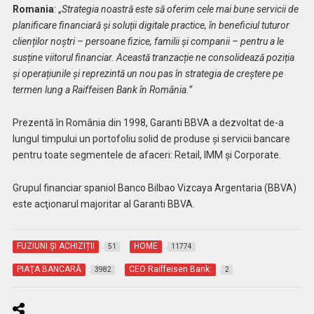
Romania
: „
Strategia noastră este să oferim cele mai bune servicii de
planificare financiară și soluții digitale practice, în beneficiul tuturor
clienților noștri – persoane fizice, familii și companii – pentru a le
susține viitorul financiar. Această tranzacție ne consolidează poziția
și operațiunile și reprezintă un nou pas în strategia de creștere pe
termen lung a Raiffeisen Bank în România.”
Prezentă în România din 1998, Garanti BBVA a dezvoltat de-a
lungul timpului un portofoliu solid de produse și servicii bancare
pentru toate segmentele de afaceri: Retail, IMM și Corporate.
Grupul financiar spaniol Banco Bilbao Vizcaya Argentaria (BBVA)
este acţionarul majoritar al Garanti BBVA.
FUZIUNI ȘI ACHIZIȚII
HOME
51
11774
PIAŢA BANCARĂ
CEO Raiffeisen Bank:
3982
2