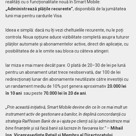
realități cu o funcționalitate nouă în Smart Mobile:
„Administrează plățile recurente”
, disponibilă de la jumătatea
lunii mai pentru cardurile Visa.
Ideea e simplă: dacă nu îți vezi cheltuielile recurente, nu le poți
controla. Noua opțiune aduce vizibilitate completă asupra tuturor
plăților automate și abonamentelor active, direct din aplicație, cu
posibilitatea de a le omite sau bloca cu câteva atingeri.
Iar miza e mai mare decât pare. O plată de 20–30 de lei pe lună
pentru un abonament uitat trece neobservată, dar 100 de lei
redirecționați lunar din abonamente neutilizate către investiții cu
un randament mediu de 10% pot genera aproximativ
20.000 lei
în 10 ani
sau peste
70.000 lei în 20 de ani
.
„Prin această inițiativă, Smart Mobile devine din ce în ce mai mult un
instrument activ de gestionare a banilor, în deplină concordanță cu
strategia Raiffeisen Bank de a-i ajuta pe clienți să își administreze mai
bine finanțele și să facă banii să lucreze în favoarea lor.”
–
Mihail
Ion, Vicepreședinte Retail și Membru al Directoratului