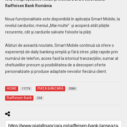
Raiffeisen Bank România
Noua funcționalitate este disponibilă în aplicația Smart Mobile, la
nivelul cardurilor, meniul „Mai multe” și acoperă atât plățile
recurente, cât și cardurile salvate folosite la plăți.
Alături de această noutate, Smart Mobile continuă să ofere o
experiență de daily banking simplă și fără stres: plăți rapide prin
numărul de telefon, acces facil la istoricul tranzacțiilor, sumar al
cheltuielilor precum și posibilitatea de a descoperi oferte
personalizate și produse adaptate nevoilor fiecărui client.
HOME
PIAŢA BANCARĂ
11774
3984
Raiffeisen Bank
264