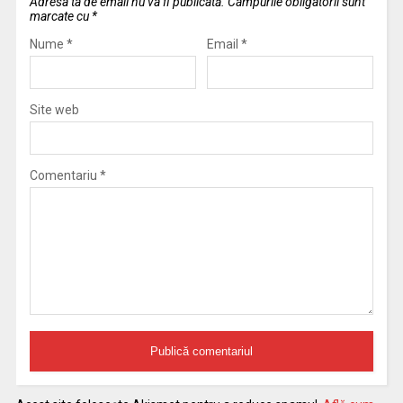
Adresa ta de email nu va fi publicată.
Câmpurile obligatorii sunt
marcate cu
*
Nume
*
Email
*
Site web
Comentariu
*