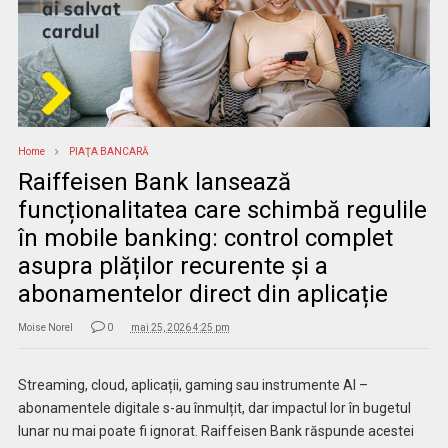
Home
PIAŢA BANCARĂ
Raiffeisen Bank lansează
funcționalitatea care schimbă regulile
în mobile banking: control complet
asupra plăților recurente și a
abonamentelor direct din aplicație
Moise Norel
0
mai 25, 2026 4:25 pm
Streaming, cloud, aplicații, gaming sau instrumente AI –
abonamentele digitale s-au înmulțit, dar impactul lor în bugetul
lunar nu mai poate fi ignorat. Raiffeisen Bank răspunde acestei