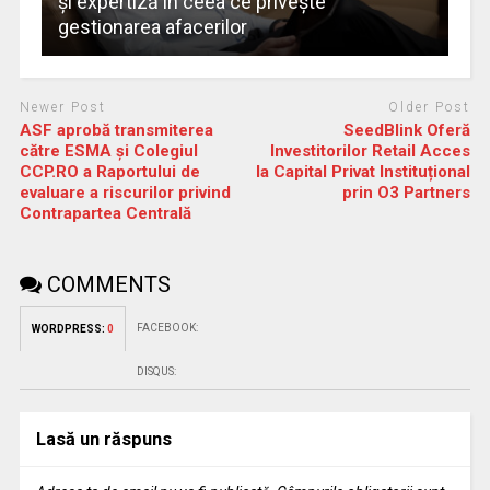
și expertiză în ceea ce privește
gestionarea afacerilor
Newer Post
Older Post
ASF aprobă transmiterea
SeedBlink Oferă
către ESMA și Colegiul
Investitorilor Retail Acces
CCP.RO a Raportului de
la Capital Privat Instituțional
evaluare a riscurilor privind
prin O3 Partners
Contrapartea Centrală
COMMENTS
FACEBOOK:
WORDPRESS:
0
DISQUS:
Lasă un răspuns