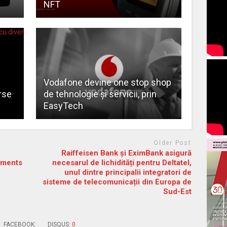
NFT
Vodafone devine one stop shop
rse
de tehnologie și servicii, prin
EasyTech
Older Post
Raiffeisen Bank și EximBank asigură
mments
necesarul de lichidități pentru Deltatel,
unul dintre principalii integratori de
sisteme de telecomunicații din Europa de
Sud-Est
FACEBOOK:
DISQUS:
0