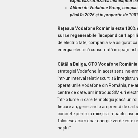
explorează utilizarea instalațiilor e
Alături de Vodafone Group, compani
până în 2025 și în propor
ț
ie de 100
Rețeaua Vodafone România este 100% ver
surse regenerabile. Începând cu 1 april
de electricitate, compania s-a asigurat că 
energia electrică consumată în spații închi
Cătălin Buliga, CTO Vodafone România, 
strategiei Vodafone. În acest sens, ne-am
într-un interval relativ scurt, să înregis
operațiunile Vodafone din România, ne-am
centre de date, am introdus SIM-uri electr
Într-o lume în care tehnologia joacă un rol
fiecare an, generând o amprentă de carbo
concrete pentru a micșora impactul asupr
folosesc acum doar energie verde este un m
noștri.”