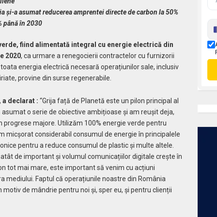
oliene
a și-a asumat reducerea amprentei directe de carbon la 50%
% până în 2030
de, fiind alimentată integral cu energie electrică din
ie 2020
, ca urmare a renegocierii contractelor cu furnizorii
toata energia electrică necesară operațiunilor sale, inclusiv
riate, provine din surse regenerabile.
a declarat :
“Grija față de Planetă este un pilon principal al
 asumat o serie de obiective ambițioase și am reușit deja,
trăm progrese majore. Utilizăm 100% energie verde pentru
 micșorat considerabil consumul de energie în principalele
onice pentru a reduce consumul de plastic și multe altele.
 atât de important și volumul comunicațiilor digitale crește în
n tot mai mare, este important să venim cu acțiuni
a mediului. Faptul că operațiunile noastre din România
otiv de mândrie pentru noi și, sper eu, și pentru clienții