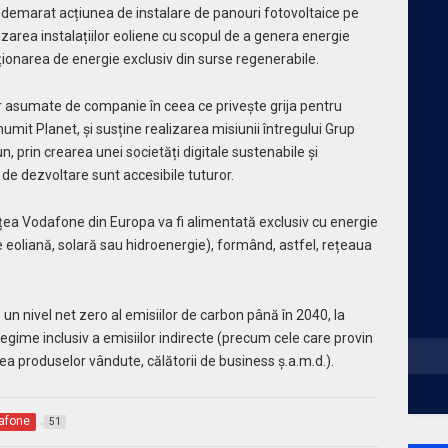
 demarat acțiunea de instalare de panouri fotovoltaice pe
ilizarea instalațiilor eoliene cu scopul de a genera energie
ziționarea de energie exclusiv din surse regenerabile.
r asumate de companie în ceea ce privește grija pentru
numit Planet, și susține realizarea misiunii întregului Grup
n, prin crearea unei societăți digitale sustenabile și
e de dezvoltare sunt accesibile tuturor.
rețea Vodafone din Europa va fi alimentată exclusiv cu energie
 eoliană, solară sau hidroenergie), formând, astfel, rețeaua
un nivel net zero al emisiilor de carbon până în 2040, la
ntregime inclusiv a emisiilor indirecte (precum cele care provin
rea produselor vândute, călătorii de business ș.a.m.d.).
afone
51