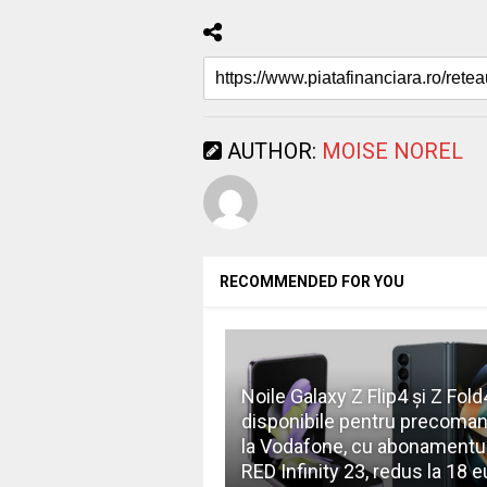
AUTHOR:
MOISE NOREL
RECOMMENDED FOR YOU
Noile Galaxy Z Flip4 și Z Fold
disponibile pentru precoma
la Vodafone, cu abonamentu
RED Infinity 23, redus la 18 e