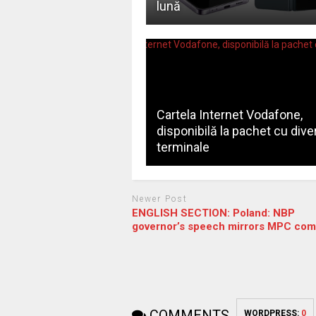
lună
Cartela Internet Vodafone,
disponibilă la pachet cu dive
terminale
Newer Post
ENGLISH SECTION: Poland: NBP
governor’s speech mirrors MPC co
COMMENTS
WORDPRESS:
0