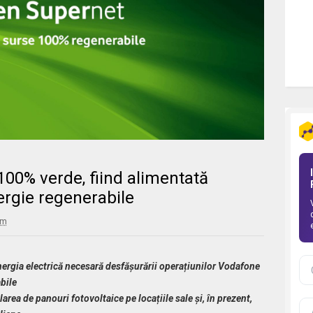
00% verde, fiind alimentată
ergie regenerabile
am
energia electrică necesară desfășurării operațiunilor Vodafone
bile
area de panouri fotovoltaice pe locațiile sale și, în prezent,