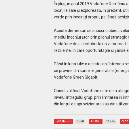
În plus, în anul 2019 Vodafone România a
locațiile sale și explorează, în prezent, ut
verde prin investiți proprii, pe lângă achi
Aceste demersuri se subscriu obiectivelo
mediul înconjurător, prin pilonul strategic 
Vodafone de a contribui la un viitor mai bu
reziliente, în care oportunitățile și șansel
Până în luna iulie a acestui an, întreaga 
ce provine din surse regenerabile (energie
Vodafone Green Gigabit.
Obiectivul final Vodafone este de a atinge 
nivelul întregului grup, prin limitarea în î
din lanțul de aprovizionare sau din utiliza
BUSINESS
HOME
Vod
5550
11774