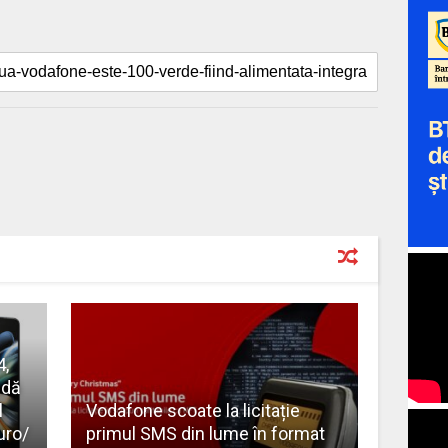
4,
ndă
l
Vodafone scoate la licitație
uro/
primul SMS din lume în format