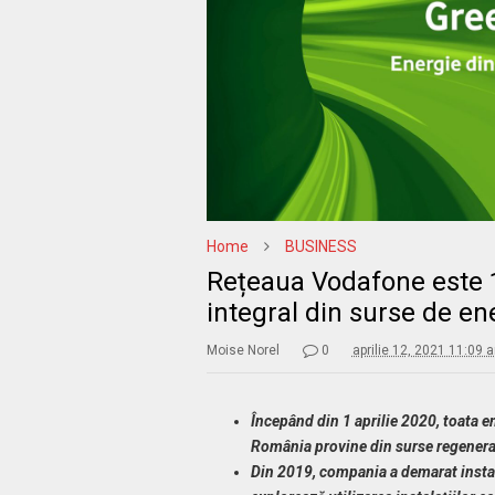
Home
BUSINESS
Rețeaua Vodafone este 1
integral din surse de en
Moise Norel
0
aprilie 12, 2021 11:09 
Începând din 1 aprilie 2020
, toata 
România provine din surse regenera
Din 2019, compania
a demarat instal