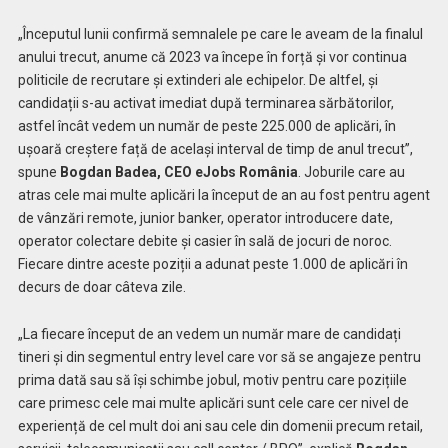
„Începutul lunii confirmă semnalele pe care le aveam de la finalul
anului trecut, anume că 2023 va începe în forță și vor continua
politicile de recrutare și extinderi ale echipelor. De altfel, și
candidații s-au activat imediat după terminarea sărbătorilor,
astfel încât vedem un număr de peste 225.000 de aplicări, în
ușoară creștere față de același interval de timp de anul trecut”,
spune
Bogdan Badea, CEO eJobs România
. Joburile care au
atras cele mai multe aplicări la început de an au fost pentru agent
de vânzări remote, junior banker, operator introducere date,
operator colectare debite și casier în sală de jocuri de noroc.
Fiecare dintre aceste poziții a adunat peste 1.000 de aplicări în
decurs de doar câteva zile.
„La fiecare început de an vedem un număr mare de candidați
tineri și din segmentul entry level care vor să se angajeze pentru
prima dată sau să își schimbe jobul, motiv pentru care pozițiile
care primesc cele mai multe aplicări sunt cele care cer nivel de
experiență de cel mult doi ani sau cele din domenii precum retail,