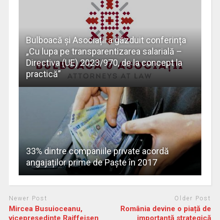
Bulboacă și Asociații a găzduit conferința
„Cu lupa pe transparentizarea salarială –
Directiva (UE) 2023/970, de la concept la
practică​”
33% dintre companiile private acordă
angajaților prime de Paște în 2017
Newer Post
Older Post
Mircea Busuioceanu,
România devine o piață de
vicepreședinte Raiffeisen
importanță strategică