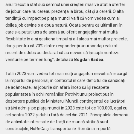
anul trecut a stat sub semnul unei creșteri masive atât a ofertei
de joburi care nu cereau prezența la birou, cât și a cererii. O altă
tendință cu impact pe piața muncii va fi că vom vedea cum al
doilea job devine o a doua natură. Odată pentru că ultimii ani în
care s-a putut lucra de acasă au oferit angajaților mai multă
flexibilitate în a-și gestiona timpul și a-l aloca mai multor proiecte,
dar și pentru că 70% dintre respondenții unui sondaj realizat
recent de eJobs au declarat că au nevoie să își suplimenteze
veniturile pe termen lung”, detaliază
Bogdan Badea.
Tot în 2023 vom vedea tot mai mulți angajatori nevoiți să recurgă
la importul de personal, în contextul în care deficitul de candidați
se adâncește, iar joburile din afară încep să își recapete
popularitatea în ochii românilor. Potrivit unui proiect pus în
dezbatere publică de Ministerul Muncii, contingentul de lucrători
străini admiși pe piața muncii în 2023 este tot de 100.000, egal cu
cel pentru 2022 și dublu față de cel din 2021. Principalele domenii
de activitate interesate de forță de muncă străină sunt
construcțiile, HoReCa și transporturile. România importă