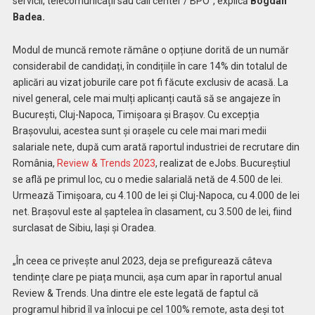
servicii, telecomunicații sau call center / BPO”, explică
Bogdan
Badea.
Modul de muncă remote rămâne o opțiune dorită de un număr
considerabil de candidați, în condițiile în care 14% din totalul de
aplicări au vizat joburile care pot fi făcute exclusiv de acasă. La
nivel general, cele mai mulți aplicanți caută să se angajeze în
București, Cluj-Napoca, Timișoara și Brașov. Cu excepția
Brașovului, acestea sunt și orașele cu cele mai mari medii
salariale nete, după cum arată raportul industriei de recrutare din
România,
Review & Trends 2023
, realizat de eJobs. Bucureștiul
se află pe primul loc, cu o medie salarială netă de 4.500 de lei.
Urmează Timișoara, cu 4.100 de lei și Cluj-Napoca, cu 4.000 de lei
net. Brașovul este al șaptelea în clasament, cu 3.500 de lei, fiind
surclasat de Sibiu, Iași și Oradea.
„În ceea ce privește anul 2023, deja se prefigurează câteva
tendințe clare pe piața muncii, așa cum apar în raportul anual
Review & Trends. Una dintre ele este legată de faptul că
programul hibrid îl va înlocui pe cel 100% remote, asta deși tot