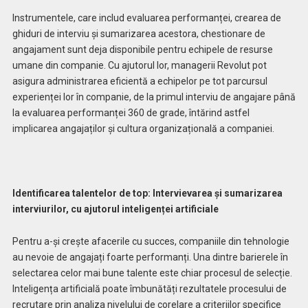
Instrumentele, care includ evaluarea performanței, crearea de
ghiduri de interviu și sumarizarea acestora, chestionare de
angajament sunt deja disponibile pentru echipele de resurse
umane din companie. Cu ajutorul lor, managerii Revolut pot
asigura administrarea eficientă a echipelor pe tot parcursul
experienței lor în companie, de la primul interviu de angajare până
la evaluarea performanței 360 de grade, întărind astfel
implicarea angajaților și cultura organizațională a companiei.
Identificarea talentelor de top: Intervievarea și sumarizarea
interviurilor, cu ajutorul inteligenței artificiale
Pentru a-și crește afacerile cu succes, companiile din tehnologie
au nevoie de angajați foarte performanți. Una dintre barierele în
selectarea celor mai bune talente este chiar procesul de selecție.
Inteligența artificială poate îmbunătăți rezultatele procesului de
recrutare prin analiza nivelului de corelare a criteriilor specifice