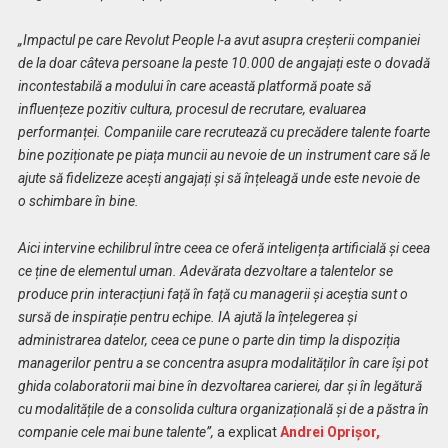
„Impactul pe care Revolut People l-a avut asupra creșterii companiei
de la doar câteva persoane la peste 10.000 de angajați este o dovadă
incontestabilă a modului în care această platformă poate să
influențeze pozitiv cultura, procesul de recrutare, evaluarea
performanței. Companiile care recrutează cu precădere talente foarte
bine poziționate pe piața muncii au nevoie de un instrument care să le
ajute să fidelizeze acești angajați și să înțeleagă unde este nevoie de
o schimbare în bine.
Aici intervine echilibrul între ceea ce oferă inteligența artificială și ceea
ce ține de elementul uman. Adevărata dezvoltare a talentelor se
produce prin interacțiuni față în față cu managerii și aceștia sunt o
sursă de inspirație pentru echipe. IA ajută la înțelegerea și
administrarea datelor, ceea ce pune o parte din timp la dispoziția
managerilor pentru a se concentra asupra modalităților în care își pot
ghida colaboratorii mai bine în dezvoltarea carierei, dar și în legătură
cu modalitățile de a consolida cultura organizațională și de a păstra în
companie cele mai bune talente”,
a explicat
Andrei Oprișor,