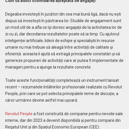
Cum să aduci schimbarea așteptată de angajați
Degeaba investești în jucători din cea mai bună ligă, dacă nu ești
dispus să investești în păstrarea lor. Studiile de angajament sunt
un mod util de a afla ce își doresc angajații de la activitatea lor de
zi cu zi, dar decodarea rezultatelor poate să ia timp. Cu ajutorul
inteligenței artificiale, liderii de echipe și specialiștii în resurse
umane nu mai trebuie să aleagă între activități de calitate și
eficiență: aceasta îi ajută să extragă principalele constatări și să
genereze propuneri de activități care ar putea fi implementate de
manageri pentru a ajunge la rezultate concrete.
Toate aceste funcționalități completează un instrument lansat
recent – rezumatele întâlnirilor profesionale realizate cu Revolut
People, prin care se pot selecta principalele teme de discuție, a
căror urmărire devine astfel mai ușoară.
Revolut People
a fost construită de companie pentru nevoile sale
interne, dar din 2023 a devenit disponibilă și pentru companii din
Regatul Unit și din Spațiul Economic European (CEE).