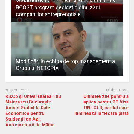
Vodafone Business, BT și Stup lansează V-
BOOST, program dedicat digitalizării
companiilor antreprenoriale
Modificări în echipa de top management a
Grupului NETOPIA
Newer Post
Older Post
RisCo și Universitatea Titu
Ultimele zile pentru a
Maiorescu București:
aplica pentru BT Visa
Acces Gratuit la Date
UNTOLD, cardul care
Economice pentru
luminează la fiecare plată
Studenții de Azi,
Antreprenorii de Mâine