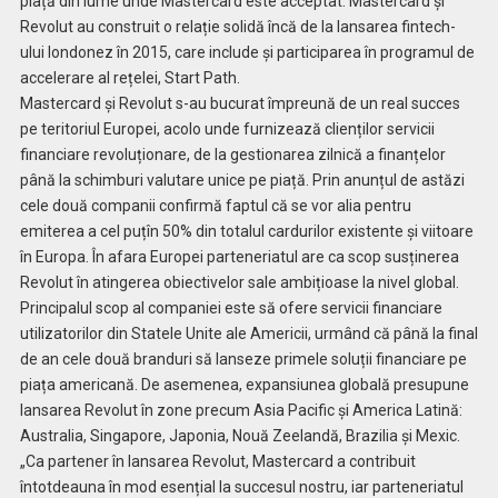
piață din lume unde Mastercard este acceptat. Mastercard și
Revolut au construit o relație solidă încă de la lansarea fintech-
ului londonez în 2015, care include și participarea în programul de
accelerare al rețelei, Start Path.
Mastercard și Revolut s-au bucurat împreună de un real succes
pe teritoriul Europei, acolo unde furnizează clienților servicii
financiare revoluționare, de la gestionarea zilnică a finanțelor
până la schimburi valutare unice pe piață. Prin anunțul de astăzi
cele două companii confirmă faptul că se vor alia pentru
emiterea a cel puțîn 50% din totalul cardurilor existente și viitoare
în Europa. În afara Europei parteneriatul are ca scop susținerea
Revolut în atingerea obiectivelor sale ambițioase la nivel global.
Principalul scop al companiei este să ofere servicii financiare
utilizatorilor din Statele Unite ale Americii, urmând că până la final
de an cele două branduri să lanseze primele soluții financiare pe
piața americană. De asemenea, expansiunea globală presupune
lansarea Revolut în zone precum Asia Pacific și America Latină:
Australia, Singapore, Japonia, Nouă Zeelandă, Brazilia și Mexic.
„Ca partener în lansarea Revolut, Mastercard a contribuit
întotdeauna în mod esențial la succesul nostru, iar parteneriatul