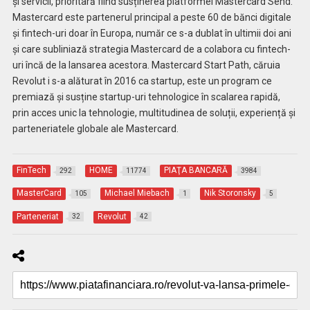
și servicii, prioritară fiind susținerea platformei Mastercard Send.
Mastercard este partenerul principal a peste 60 de bănci digitale
și fintech-uri doar în Europa, număr ce s-a dublat în ultimii doi ani
și care subliniază strategia Mastercard de a colabora cu fintech-
uri încă de la lansarea acestora. Mastercard Start Path, căruia
Revolut i s-a alăturat în 2016 ca startup, este un program ce
premiază și susține startup-uri tehnologice în scalarea rapidă,
prin acces unic la tehnologie, multitudinea de soluții, experiență și
parteneriatele globale ale Mastercard.
FinTech
HOME
PIAŢA BANCARĂ
292
11774
3984
MasterCard
Michael Miebach
Nik Storonsky
105
1
5
Parteneriat
Revolut
32
42