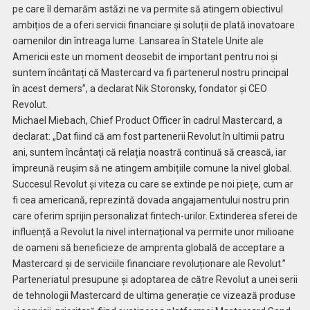
pe care îl demarăm astăzi ne va permite să atingem obiectivul
ambițios de a oferi servicii financiare și soluții de plată inovatoare
oamenilor din întreaga lume. Lansarea în Statele Unite ale
Americii este un moment deosebit de important pentru noi și
suntem încântați că Mastercard va fi partenerul nostru principal
în acest demers”, a declarat Nik Storonsky, fondator și CEO
Revolut.
Michael Miebach, Chief Product Officer în cadrul Mastercard, a
declarat: „Dat fiind că am fost partenerii Revolut în ultimii patru
ani, suntem încântați că relația noastră continuă să crească, iar
împreună reușim să ne atingem ambițiile comune la nivel global.
Succesul Revolut și viteza cu care se extinde pe noi piețe, cum ar
fi cea americană, reprezintă dovada angajamentului nostru prin
care oferim sprijin personalizat fintech-urilor. Extinderea sferei de
influență a Revolut la nivel internațional va permite unor milioane
de oameni să beneficieze de amprenta globală de acceptare a
Mastercard și de serviciile financiare revoluționare ale Revolut.”
Parteneriatul presupune și adoptarea de către Revolut a unei serii
de tehnologii Mastercard de ultima generație ce vizează produse