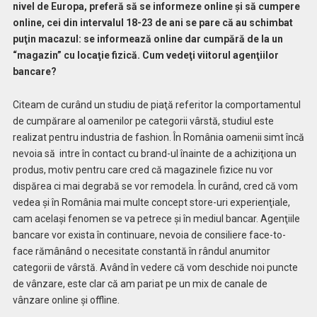
nivel de Europa, preferă să se informeze online şi să cumpere
online, cei din intervalul 18-23 de ani se pare că au schimbat
puţin macazul: se informează online dar cumpără de la un
“magazin” cu locaţie fizică. Cum vedeţi viitorul agenţiilor
bancare?
Citeam de curând un studiu de piaţă referitor la comportamentul
de cumpărare al oamenilor pe categorii vârstă, studiul este
realizat pentru industria de fashion. În România oamenii simt încă
nevoia să
intre în contact cu brand-ul înainte de a achiziţiona un
produs, motiv pentru care cred că magazinele fizice nu vor
dispărea ci mai degrabă se vor remodela. În curând, cred că vom
vedea şi în România mai multe concept store-uri experienţiale,
cam acelaşi fenomen se va petrece şi în mediul bancar. Agenţiile
bancare vor exista în continuare, nevoia de consiliere face-to-
face rămânând o necesitate constantă în rândul anumitor
categorii de vârstă. Având în vedere că vom deschide noi puncte
de vânzare, este clar că am pariat pe un mix de canale de
vânzare online şi offline.