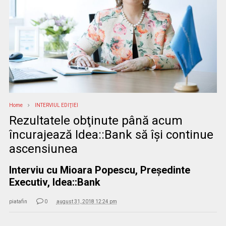
Home
INTERVIUL EDIŢIEI
Rezultatele obţinute până acum
încurajează Idea::Bank să îşi continue
ascensiunea
Interviu cu Mioara Popescu, Președinte
Executiv, Idea::Bank
piatafin
0
august 31, 2018 12:24 pm