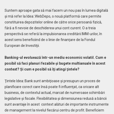
Suntem aproape gata să mai facem un nou pas în lumea digitală
şi mă refer la Idea::WebDepo, o nouă platformă care permite
constituirea depozitelor online de către orice persoană fizică,
fără a fi nevoie de deschiderea unui cont curent. O a treia
perspectivă se referă la impulsionarea creditării IMM-urilor, în
acest sens beneficiind de o linie de finanţare de la Fondul
European de Investiţii.
Banking-ul evoluează într-un mediu economic volatil. Cum e
posibil să faci planuri fezabile şi bugete multianuale în acest
context? Şi cum e posibil să îţi atingi ţintele?
Ţintele Idea::Bank sunt ambiţioase şi presupun un proces de
planificare corect care însă poate fi influenţat, ca oricare alt
business, de contextul actual, marcat de numeroase schimbări
legislative şi fiscale. Flexibilitatea şi dimensiunea redusă a băncii
sunt avantaje în acest
context alături de importante instrumente
de management la nivelul fiecărui centru de profit. Beneficiem