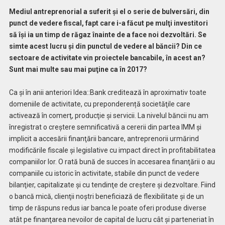
Mediul antreprenorial a suferit şi el o serie de bulversări, din
punct de vedere fiscal, fapt care i-a făcut pe mulţi investitori
să îşi ia un timp de răgaz înainte de a face noi dezvoltări. Se
simte acest lucru şi din punctul de vedere al băncii? Din ce
sectoare de activitate vin proiectele bancabile, în acest an?
Sunt mai multe sau mai puţine ca în 2017?
Ca şi în anii anteriori Idea::Bank creditează în aproximativ toate
domeniile de activitate, cu preponderență societăţile care
activează în comerţ, producţie şi servicii. La nivelul băncii nu am
înregistrat o creştere semnificativă a cererii din partea IMM şi
implicit a accesării finanţării bancare, antreprenorii urmărind
modificările fiscale şi legislative cu impact direct în profitabilitatea
companiilor lor. O rată bună de succes în accesarea finanţării o au
companiile cu istoric în activitate, stabile din punct de vedere
bilanţier, capitalizate şi cu tendinţe de creştere şi dezvoltare. Fiind
o bancă mică, clienţii noştri beneficiază de flexibilitate şi de un
timp de răspuns redus iar banca le poate oferi produse diverse
atât pe finanţarea nevoilor de capital de lucru cât şi parteneriat în