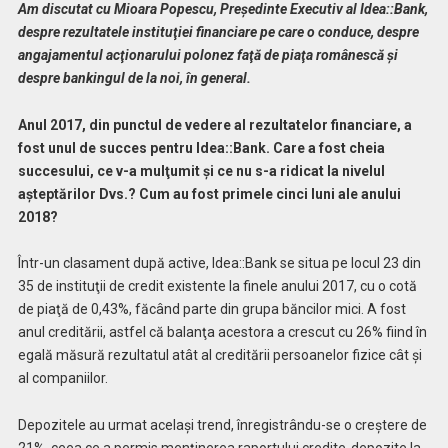
Am discutat cu Mioara Popescu, Președinte Executiv al Idea::Bank,
despre rezultatele instituţiei financiare pe care o conduce, despre
angajamentul acţionarului polonez faţă de piaţa românescă şi
despre bankingul de la noi, în general.
Anul 2017, din punctul de vedere al rezultatelor financiare, a
fost unul de succes pentru Idea::Bank. Care a fost cheia
succesului, ce v-a mulţumit şi ce nu s-a ridicat la nivelul
aşteptărilor Dvs.? Cum au fost primele cinci luni ale anului
2018?
Într-un clasament după active, Idea::Bank se situa pe locul 23 din
35 de instituţii de credit existente la finele anului 2017, cu o cotă
de piaţă de 0,43%, făcând parte din grupa băncilor mici. A fost
anul creditării, astfel că balanţa acestora a crescut cu 26% fiind în
egală măsură rezultatul atât al creditării persoanelor fizice cât şi
al companiilor.
Depozitele au urmat acelaşi trend, înregistrându-se o creştere de