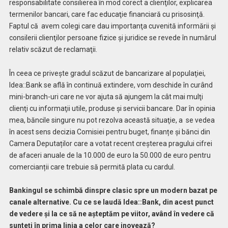
responsabilitate consilierea în mod corect a clienţilor, explicarea
termenilor bancari, care fac educaţie financiară cu prisosinţă.
Faptul că
avem colegi care dau importanţa cuvenită informării şi
consilerii clienţilor persoane fizice şi juridice se revede în numărul
relativ scăzut de reclamaţii.
În ceea ce priveşte gradul scăzut de bancarizare al populaţiei,
Idea::Bank se află în continuă extindere, vom deschide în curând
mini-branch-uri care ne vor ajuta să ajungem la cât mai mulţi
clienţi cu informaţii utile, produse şi servicii bancare. Dar în opinia
mea, băncile singure nu pot rezolva această situaţie, a
se vedea
în acest sens decizia Comisiei pentru buget, finanțe și bănci din
Camera Deputaților care a votat recent creșterea pragului cifrei
de afaceri anuale de la 10.000 de euro la 50.000 de euro pentru
comercianții care trebuie să permită plata cu cardul.
Bankingul se schimbă dinspre clasic spre un modern bazat pe
canale alternative. Cu ce se laudă Idea::Bank, din acest punct
de vedere şi la ce să ne aşteptăm pe viitor, având în vedere că
sunteţi în prima linia a celor care inovează?