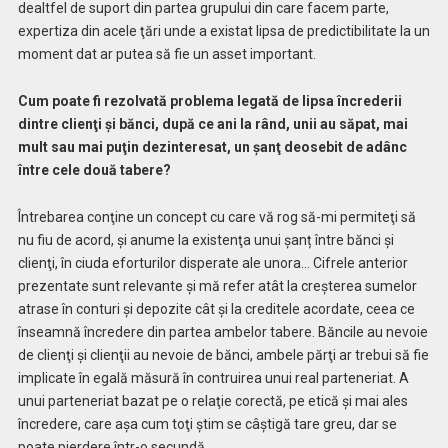
dealtfel de suport din partea grupului din care facem parte,
expertiza din acele ţări unde a existat lipsa de predictibilitate la un
moment dat ar putea să fie un asset important.
Cum poate fi rezolvată problema legată de lipsa încrederii
dintre clienţi şi bănci, după ce ani la rând, unii au săpat, mai
mult sau mai puţin dezinteresat, un şanţ deosebit de adânc
între cele două tabere?
Întrebarea conţine un concept cu care vă rog să-mi permiteţi să
nu fiu de acord, şi anume la existenţa unui șanț între bănci şi
clienţi, în ciuda eforturilor disperate ale unora… Cifrele anterior
prezentate sunt relevante şi mă refer atât la creşterea sumelor
atrase în conturi şi depozite cât şi la creditele acordate, ceea ce
înseamnă încredere din partea ambelor tabere. Băncile au nevoie
de clienţi şi clienţii au nevoie de bănci, ambele părţi ar trebui să fie
implicate în egală măsură în contruirea unui real parteneriat. A
unui parteneriat bazat pe o relaţie corectă, pe etică şi mai ales
încredere, care aşa cum toţi ştim se câştigă tare greu, dar se
poate pierdere într-o secundă.