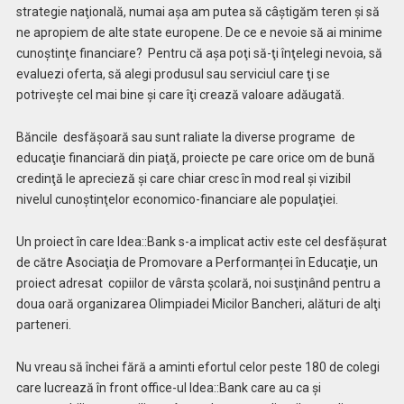
strategie naţională, numai aşa am putea să câştigăm teren şi să
ne apropiem de alte state europene. De ce e nevoie să ai minime
cunoştinţe financiare?
Pentru că aşa poţi să-ţi înţelegi nevoia, să
evaluezi oferta, să alegi produsul sau serviciul care ţi se
potriveşte cel mai bine şi care îţi crează valoare adăugată.
Băncile
desfăşoară sau sunt raliate la diverse programe
de
educaţie financiară din piaţă, proiecte pe care orice om de bună
credinţă le aprecieză şi care chiar cresc în mod real şi vizibil
nivelul cunoştinţelor economico-financiare ale populaţiei.
Un proiect în care Idea::Bank s-a implicat activ este cel desfăşurat
de către Asociaţia de Promovare a Performanței în Educaţie, un
proiect adresat
copiilor de vârsta şcolară, noi susţinând pentru a
doua oară organizarea Olimpiadei Micilor Bancheri, alături de alţi
parteneri.
Nu vreau să închei fără a aminti efortul celor peste 180 de colegi
care lucrează în front office-ul Idea::Bank care au ca şi