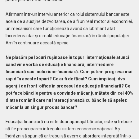
Afirmam într-un interviu anterior ca rolul sistemului bancar este
acela de a susţine dezvoltarea, de a fi un real motor al economiei,
un mecanism care funcţionează având ca lubrifiant atât
încrederea dar şi o reală educaţie financiară în rândul populaţiei.
Am în continuare această opinie.
Ne plasăm pe locuri ruşinoase în topuri internaţionale atunci
când vine vorba de educaţie financiară, intermediere
financiară sau incluziune financiară. Cum putem progresa mai
rapid în aceste topuri? Ce ar fi de făcut? Cum implicaţi dvs
agenţii de front-office în procesul de educaţie financiară? Ce
pot face băncile pentru a convinde măcar jumătate din cei 40%
dintre românii care nu interacţionează cu băncile să apelez
măcar la un singur produs bancar?
Educaţia financiară nu este doar apanajul băncilor, este şi trebuie
să fie preocuparea întregului sistem economic naţional. Aş
îndrăzni să spun că ar trebui să avem o abordare integrată într-o