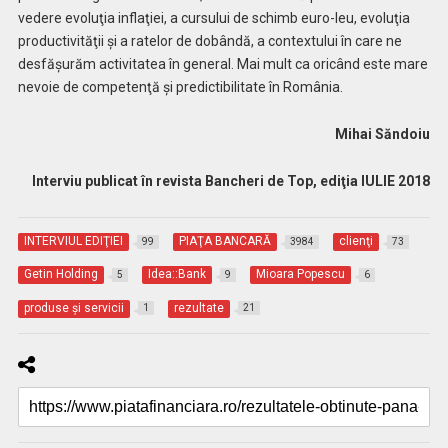
vedere evoluţia inflaţiei, a cursului de schimb euro-leu, evoluţia
productivităţii şi a ratelor de dobândă, a contextului în care ne
desfăşurăm activitatea în general. Mai mult ca oricând este mare
nevoie de competenţă şi predictibilitate în România.
Mihai Săndoiu
Interviu publicat în revista Bancheri de Top, ediţia IULIE 2018
INTERVIUL EDIŢIEI
PIAŢA BANCARĂ
clienţi
99
3984
73
Getin Holding
Idea::Bank
Mioara Popescu
5
9
6
produse şi servicii
rezultate
1
21