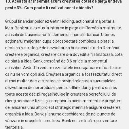
10. Aceasta ar însemna acum creşterea cotei de piaţă undeva
peste 3%. Cum poate fi realizat acest obiectiv?
Grupul financiar polonez Getin Holding, acţionarul majoritar al
Idea::Bank nu a exclus la intrarea în piaţa din România mai multe
achiziţii de business-uri în domeniul financiar bancar. Ulterior,
acţionarul majoritar, după o prospectare complexă a pieţei a
decis ca şi strategie de dezvoltare a business-ului
din România
creşterea organică, creştere care s-a dovedit a fi sănătoasă, cota
de piaţă a Idea::Bank crescând de 3,6 ori de la momentul
achiziţiei. Având în vedere rezultatele încurajatoare e foarte clar
că nu ne vom opri aici. Creşterea organică a fost rezultatul direct
al mai multor decizii strategice privind relocarea sucursalelor,
dezvoltarea de noi produse
pentru offline dar şi pentru online,
toate aceste decizii regăsindu-se în creşterea portofoliului de
clienţi persoane fizice şi companii. În acest moment ne pregătim
de lansarea unui alt proiect strategic menit să asigure creşterea
organică a Idea::Bank şi anume deschiderea de noi puncte de
vânzare în oraşele în care Idea::Bank nu are încă reprezentare
teritorială.