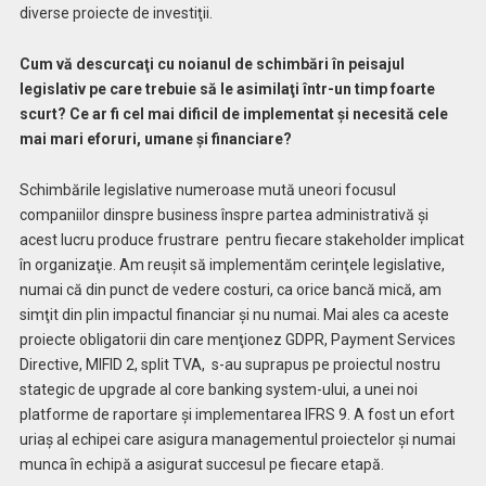
diverse proiecte de investiţii.
Cum vă descurcaţi cu noianul de schimbări în peisajul
legislativ pe care trebuie să le asimilaţi într-un timp foarte
scurt? Ce ar fi cel mai dificil de implementat şi necesită cele
mai mari eforuri, umane şi financiare?
Schimbările legislative numeroase mută uneori focusul
companiilor dinspre business înspre partea administrativă şi
acest lucru produce frustrare
pentru fiecare stakeholder implicat
în organizaţie. Am reuşit să implementăm cerinţele legislative,
numai că din punct de vedere costuri, ca orice bancă mică, am
simţit din plin impactul financiar şi nu numai. Mai ales ca aceste
proiecte obligatorii din care menţionez GDPR, Payment Services
Directive, MIFID 2, split TVA,
s-au suprapus pe proiectul nostru
stategic de upgrade al core banking system-ului, a unei noi
platforme de raportare şi implementarea IFRS 9. A fost un efort
uriaş al echipei care asigura managementul proiectelor şi numai
munca în echipă a asigurat succesul pe fiecare etapă.