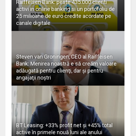
Raiffeisen Bank: peste 435.000 clienti
activi in online banking si un portofoliu de
25 milioane de euro credite acordate pe
canale digitale
Steven van Groningen, CEO al Raiffeisen
Bank: Menirea noastră e să creăm valoare
adăugată pentru clienţi, dar şi pentru
angajaţii noştri
BT Leasing: +33% profit net şi +45% total
active în primele nouă luni ale anului