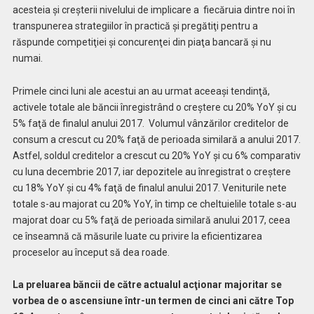
acesteia şi creşterii nivelului de implicare a
fiecăruia dintre noi în
transpunerea strategiilor în practică şi pregătiţi pentru a
răspunde competiţiei şi concurenţei din piaţa bancară şi nu
numai.
Primele cinci luni ale acestui an au urmat aceeaşi tendinţă,
activele totale ale băncii înregistrând o creştere cu 20% YoY şi cu
5% faţă de finalul anului 2017. Volumul vânzărilor creditelor de
consum a crescut cu 20% faţă de perioada similară a anului 2017.
Astfel, soldul creditelor a crescut cu 20% YoY şi cu 6% comparativ
cu luna decembrie 2017, iar depozitele au înregistrat o creştere
cu 18% YoY şi cu 4% faţă de finalul anului 2017. Veniturile nete
totale s-au majorat cu 20% YoY, în timp ce cheltuielile totale s-au
majorat doar cu 5% faţă de perioada similară anului 2017, ceea
ce înseamnă că măsurile luate cu privire la eficientizarea
proceselor au început să dea roade.
La preluarea băncii de către actualul acţionar majoritar se
vorbea de o ascensiune într-un
termen de cinci ani către Top