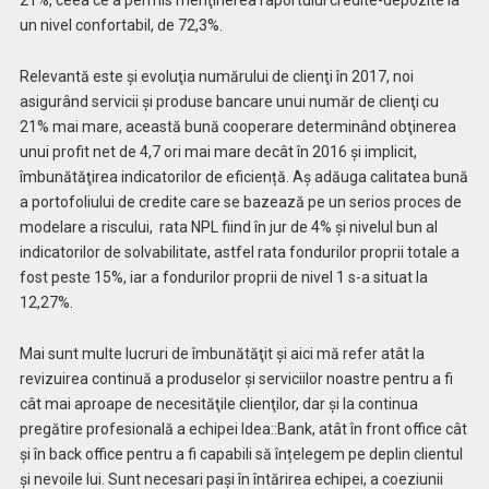
21%, ceea ce a permis menţinerea raportului credite-depozite la
un nivel confortabil, de 72,3%.
Relevantă este şi evoluţia numărului de clienţi în 2017, noi
asigurând servicii şi produse bancare unui număr de clienţi cu
21% mai mare, această bună cooperare determinând obţinerea
unui profit net de 4,7 ori mai mare decât în 2016 şi implicit,
îmbunătăţirea indicatorilor de eficiență. Aş adăuga calitatea bună
a portofoliului de credite care se bazează pe un serios proces de
modelare a riscului,
rata NPL fiind în jur de 4% şi nivelul bun al
indicatorilor de solvabilitate, astfel rata fondurilor proprii totale a
fost peste 15%, iar a
fondurilor proprii de nivel 1 s-a
situat la
12,27%.
Mai sunt multe lucruri de îmbunătăţit şi aici mă refer atât la
revizuirea continuă a produselor şi serviciilor noastre pentru a fi
cât mai aproape de necesităţile clienţilor, dar şi la continua
pregătire profesională a echipei Idea::Bank, atât în front office cât
şi în back office pentru a fi capabili să înțelegem pe deplin clientul
şi nevoile lui. Sunt necesari paşi în întărirea echipei, a coeziunii