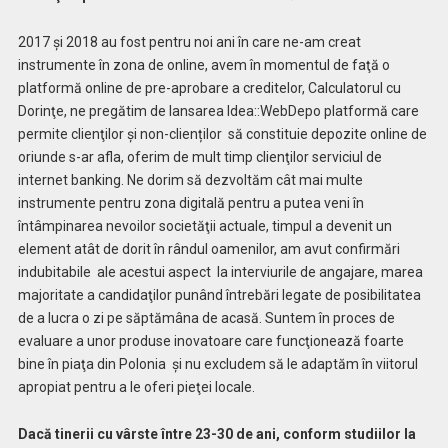
2017 şi 2018 au fost pentru noi ani în care ne-am creat
instrumente în zona de online, avem în momentul de faţă o
platformă online de pre-aprobare a creditelor, Calculatorul cu
Dorinţe, ne pregătim de lansarea Idea::WebDepo platformă care
permite clienţilor şi non-clienților
să constituie depozite online de
oriunde s-ar afla, oferim de mult timp clienţilor serviciul de
internet banking. Ne dorim să dezvoltăm cât mai multe
instrumente pentru zona digitală pentru a putea veni în
întâmpinarea nevoilor societăţii actuale, timpul a devenit un
element atât de dorit în rândul oamenilor, am avut confirmări
indubitabile
ale acestui aspect
la interviurile de angajare, marea
majoritate a candidaţilor punând întrebări legate de posibilitatea
de a lucra o zi pe săptămâna de acasă. Suntem în proces de
evaluare a unor produse inovatoare care funcţionează foarte
bine în piaţa din Polonia
şi nu excludem să le adaptăm în viitorul
apropiat pentru a le oferi pieţei locale.
Dacă tinerii cu vârste între 23-30 de ani, conform studiilor la