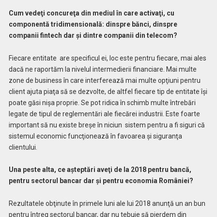
Cum vedeţi concureţa din mediul în care activaţi, cu
componentă tridimensională: dinspre bănci, dinspre
companii fintech dar şi dintre companii din telecom?
Fiecare entitate
are specificul ei, loc este pentru fiecare, mai ales
dacă ne raportăm la nivelul intermedierii financiare. Mai multe
zone de business în care interferează mai multe opţiuni pentru
client ajuta piaţa să se dezvolte, de altfel fiecare tip de entitate îşi
poate găsi nişa proprie. Se pot ridica în schimb multe întrebări
legate de tipul de reglementări ale fiecărei industrii. Este foarte
important să nu existe breşe în niciun
sistem pentru a fi siguri că
sistemul economic funcţionează în favoarea şi siguranţa
clientului.
Una peste alta, ce aşteptări aveţi de la 2018 pentru bancă,
pentru sectorul bancar dar şi pentru economia României?
Rezultatele obţinute în primele luni ale lui 2018 anunţă un an bun
pentru întreg sectorul bancar, dar nu tebuie să pierdem din